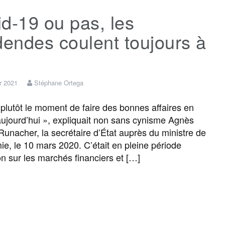
d-19 ou pas, les
e
t
i
s
e
t
dendes coulent toujours à
b
t
l
a
g
a
o
e
g
r
g
er 2021
Stéphane Ortega
plutôt le moment de faire des bonnes affaires en
o
r
e
a
e
ujourd’hui », expliquait non sans cynisme Agnès
Runacher, la secrétaire d’État auprès du ministre de
k
m
r
ie, le 10 mars 2020. C’était en pleine période
on sur les marchés financiers et […]
F
T
E
M
T
P
a
w
m
e
e
a