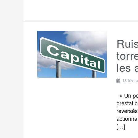
Ruis
torr
les 
18 févri
« Un pog
prestati
reversés
actionnai
[…]