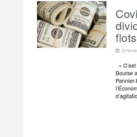
Covi
divi
flots
22 févri
« C’est 
Bourse a
Pannier-
l’Économ
d’agitati