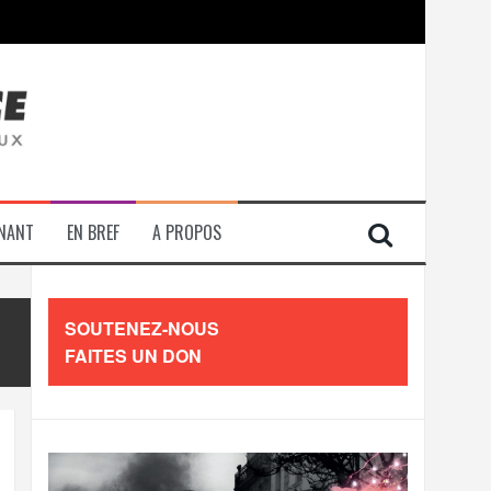
contre les travailleurs »
ENANT
EN BREF
A PROPOS
SOUTENEZ-NOUS
FAITES UN DON