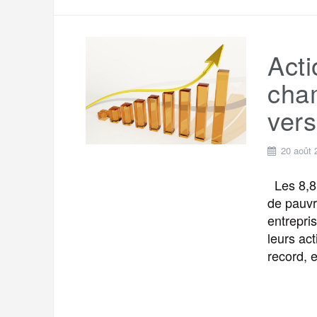
Acti
cha
ver
20 août 
Les 8,8 
de pauvr
entrepris
leurs ac
record, 