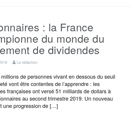
c
i
a
s
l
r
onnaires : la France
e
t
i
s
e
t
mpionne du monde du
b
t
l
a
g
a
sement de dividendes
o
e
g
r
g
2019
La rédaction
millions de personnes vivant en dessous du seuil
o
r
e
a
e
eté vont être contentes de l’apprendre : les
es françaises ont versé 51 milliards de dollars à
k
m
r
tionnaires au second trimestre 2019. Un nouveau
et une progression de […]
F
T
E
M
T
P