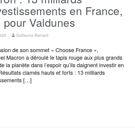
vestissements en France,
o pour Valdunes
2023
Guillaume Bernard
asion de son sommet « Choose France »,
 Macron a déroulé le tapis rouge aux plus grands
e la planète dans l’espoir qu’ils daignent investir en
ésultats clamés hauts et forts : 13 milliards
issements […]
F
T
E
M
T
P
a
w
m
e
e
a
c
i
a
s
l
r