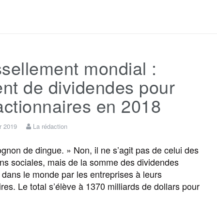
a
w
m
e
e
a
c
i
a
s
l
r
sellement mondial :
e
t
i
s
e
t
ent de dividendes pour
b
t
l
a
g
a
actionnaires en 2018
o
e
g
r
g
er 2019
La rédaction
non de dingue. » Non, il ne s’agit pas de celui des
o
r
e
a
e
ons sociales, mais de la somme des dividendes
 dans le monde par les entreprises à leurs
k
m
r
res. Le total s’élève à 1370 milliards de dollars pour