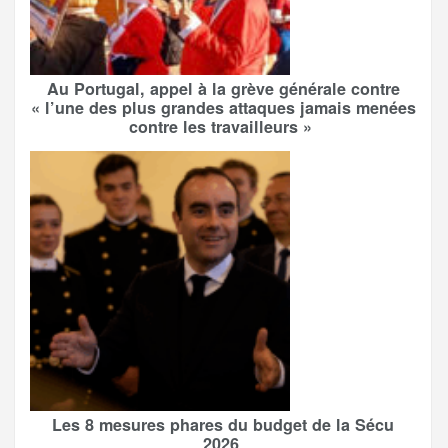
Au Portugal, appel à la grève générale contre
« l’une des plus grandes attaques jamais menées
contre les travailleurs »
Les 8 mesures phares du budget de la Sécu
2026