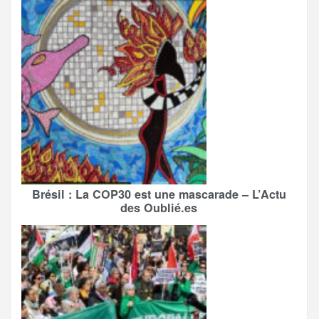
Brésil : La COP30 est une mascarade – L’Actu
des Oublié.es