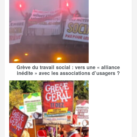
Grève du travail social : vers une « alliance
inédite » avec les associations d’usagers ?