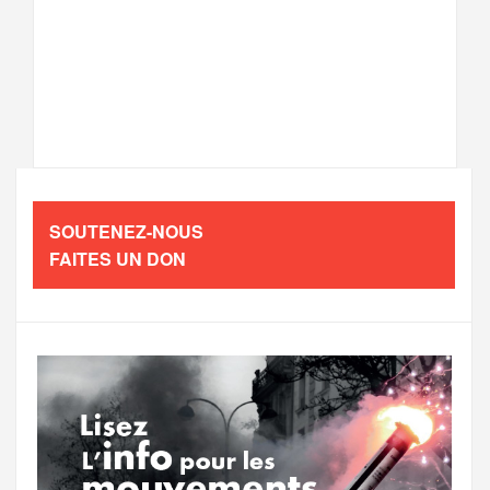
a
w
m
e
T
P
c
i
a
s
e
a
e
t
i
s
l
r
b
t
l
a
SOUTENEZ-NOUS
e
t
FAITES UN DON
o
e
g
g
a
o
r
e
r
g
k
a
e