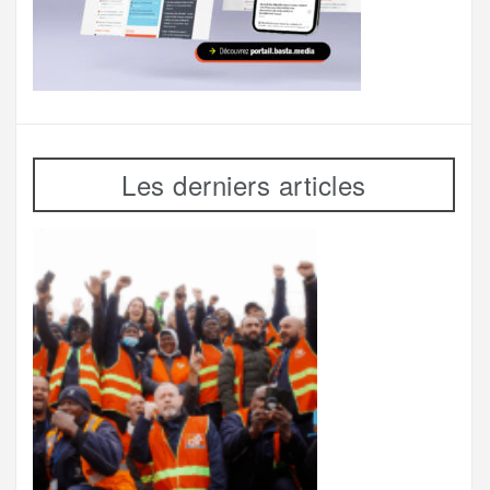
Les derniers articles