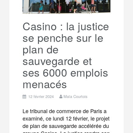
Casino : la justice
se penche sur le
plan de
sauvegarde et
ses 6000 emplois
menacés
12 février 2024
Maïa Courtois
Le tribunal de commerce de Paris a
examiné, ce lundi 12 février, le projet
de plan de sauvegarde accélérée du
groupe Casino. La justice rendra son