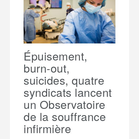
o
e
g
g
a
o
r
e
r
g
k
a
e
Épuisement,
burn-out,
m
r
suicides, quatre
syndicats lancent
un Observatoire
de la souffrance
infirmière