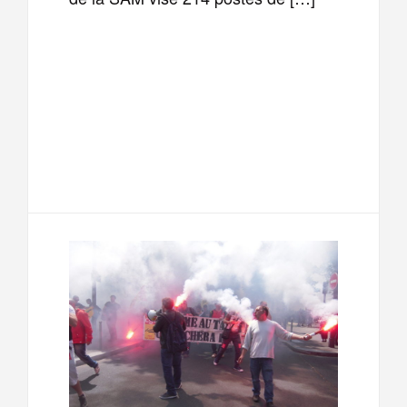
F
T
E
M
a
w
m
e
T
P
c
i
a
s
e
a
e
t
i
s
l
r
b
t
l
a
e
t
o
e
g
g
a
o
r
e
r
g