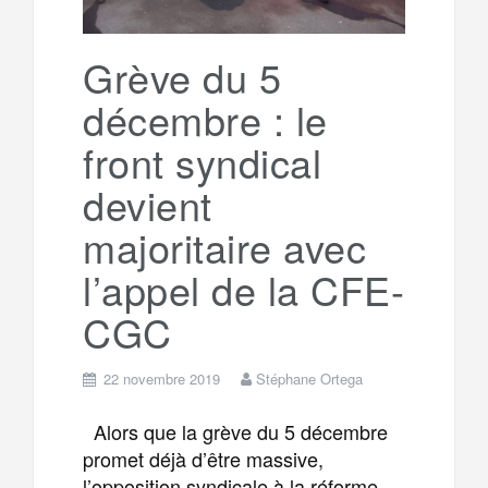
k
a
e
Grève du 5
m
r
décembre : le
front syndical
devient
majoritaire avec
l’appel de la CFE-
CGC
22 novembre 2019
Stéphane Ortega
Alors que la grève du 5 décembre
promet déjà d’être massive,
l’opposition syndicale à la réforme