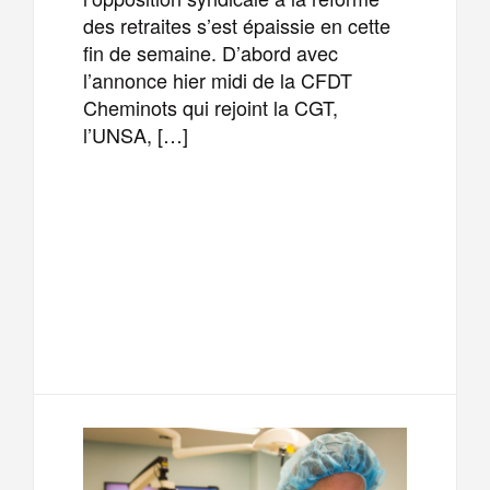
des retraites s’est épaissie en cette
fin de semaine. D’abord avec
l’annonce hier midi de la CFDT
Cheminots qui rejoint la CGT,
l’UNSA, […]
F
T
E
M
a
w
m
e
T
P
c
i
a
s
e
a
e
t
i
s
l
r
b
t
l
a
e
t