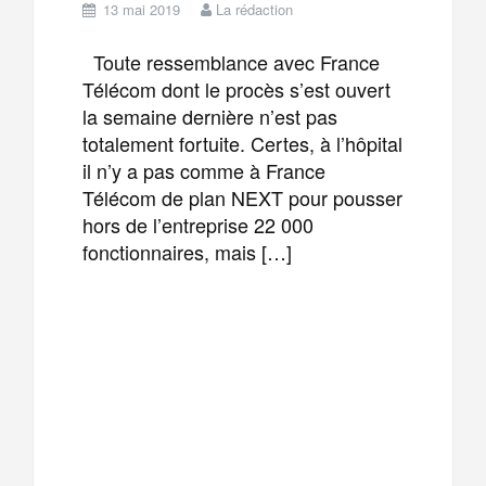
13 mai 2019
La rédaction
Toute ressemblance avec France
Télécom dont le procès s’est ouvert
la semaine dernière n’est pas
totalement fortuite. Certes, à l’hôpital
il n’y a pas comme à France
Télécom de plan NEXT pour pousser
hors de l’entreprise 22 000
fonctionnaires, mais […]
F
T
E
M
a
w
m
e
T
P
c
i
a
s
e
a