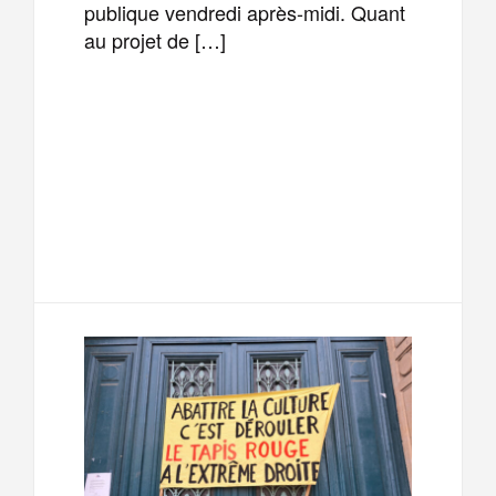
publique vendredi après-midi. Quant
au projet de […]
F
T
E
M
a
w
m
e
T
P
c
i
a
s
e
a
e
t
i
s
l
r
b
t
l
a
e
t
o
e
g
g
a
o
r
e