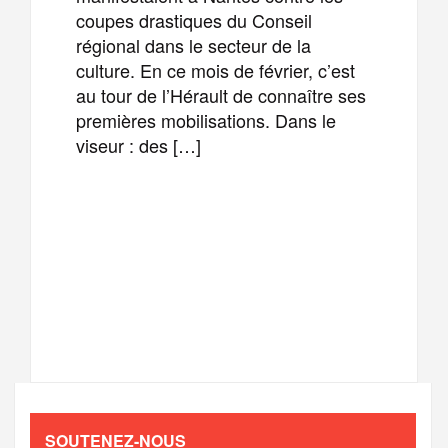
coupes drastiques du Conseil
régional dans le secteur de la
culture. En ce mois de février, c’est
au tour de l’Hérault de connaître ses
premières mobilisations. Dans le
viseur : des […]
F
T
E
M
a
w
m
e
T
P
c
i
a
s
e
a
e
t
i
s
l
r
b
t
l
a
SOUTENEZ-NOUS