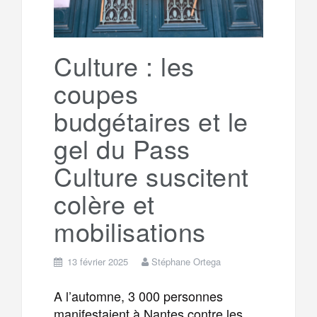
r
g
k
a
e
Culture : les
coupes
m
r
budgétaires et le
gel du Pass
Culture suscitent
colère et
mobilisations
13 février 2025
Stéphane Ortega
A l’automne, 3 000 personnes
manifestaient à Nantes contre les