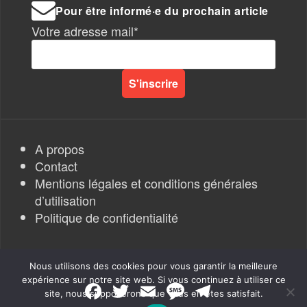
Pour être informé·e du prochain article
Votre adresse mail*
A propos
Contact
Mentions légales et conditions générales
d’utilisation
Politique de confidentialité
Nous utilisons des cookies pour vous garantir la meilleure
expérience sur notre site web. Si vous continuez à utiliser ce
F
T
E
M
T
site, nous supposerons que vous en êtes satisfait.
a
w
m
e
e
Rapports de Force
|