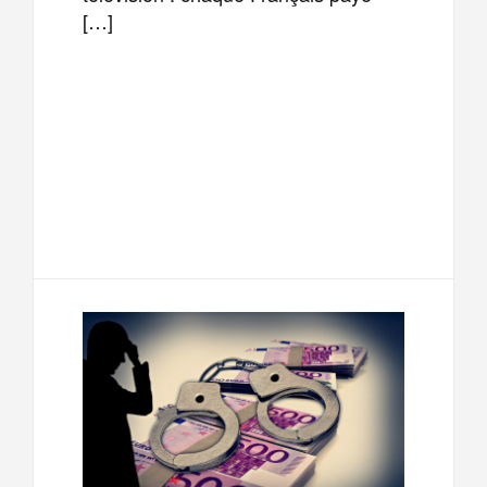
[…]
F
T
E
M
a
w
m
e
T
P
c
i
a
s
e
a
e
t
i
s
l
r
b
t
l
a
e
t
o
e
g
g
a
o
r
e
r
g