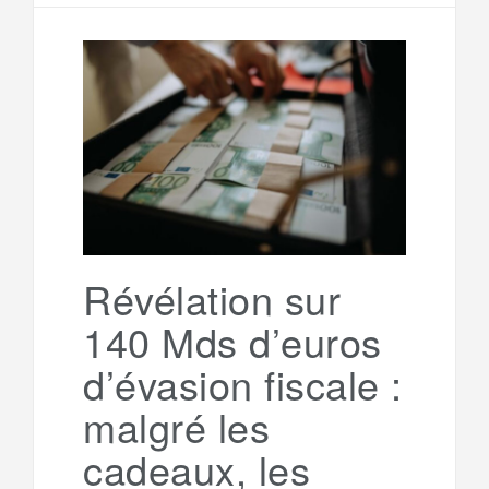
e
t
i
s
l
r
b
t
l
a
e
t
o
e
g
g
a
o
r
e
r
g
k
a
e
Révélation sur
140 Mds d’euros
m
r
d’évasion fiscale :
malgré les
cadeaux, les