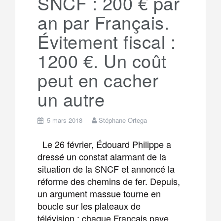
SNCF : 200 € par
an par Français.
m
r
Évitement fiscal :
1200 €. Un coût
peut en cacher
un autre
5 mars 2018
Stéphane Ortega
Le 26 février, Édouard Philippe a
dressé un constat alarmant de la
situation de la SNCF et annoncé la
réforme des chemins de fer. Depuis,
un argument massue tourne en
boucle sur les plateaux de
télévision : chaque Français paye