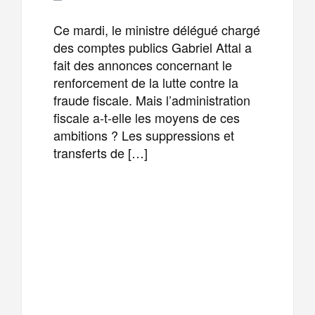
Ce mardi, le ministre délégué chargé
des comptes publics Gabriel Attal a
fait des annonces concernant le
renforcement de la lutte contre la
fraude fiscale. Mais l’administration
fiscale a-t-elle les moyens de ces
ambitions ? Les suppressions et
transferts de […]
F
T
E
M
a
w
m
e
T
P
c
i
a
s
e
a