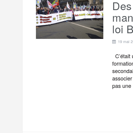
Des 
mani
loi 
19 mai 
C’était 
formatio
secondai
associer
pas une