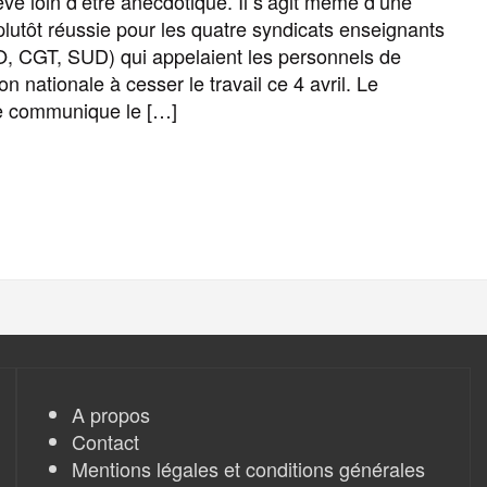
e loin d’être anecdotique. Il s’agit même d’une
o
r
e
a
e
plutôt réussie pour les quatre syndicats enseignants
, CGT, SUD) qui appelaient les personnels de
k
m
r
on nationale à cesser le travail ce 4 avril. Le
e communique le […]
F
T
E
M
T
P
a
w
m
e
e
a
c
i
a
s
l
r
e
t
i
s
e
t
A propos
b
t
l
a
g
a
Contact
Mentions légales et conditions générales