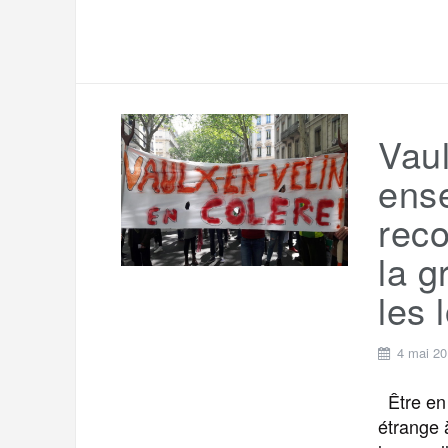
Vaul
ens
reco
la g
les 
4 mai 2
Être en 
étrange 