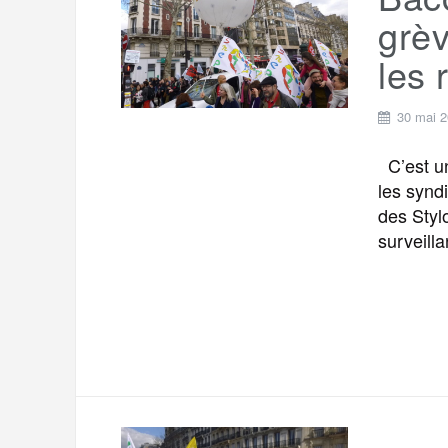
t
e
grè
r
a
a
les 
g
m
e
30 mai 
r
C’est un
les synd
des Styl
surveill