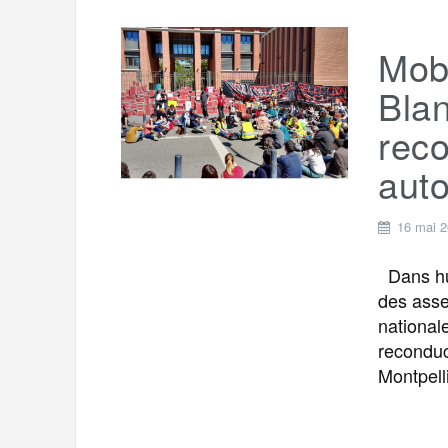
Mobi
Blan
reco
aut
16 mai 
Dans hui
des asse
national
reconduc
Montpell