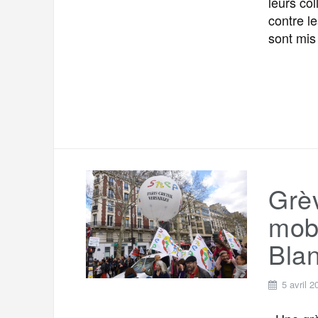
leurs col
contre l
sont mis
Grèv
mobi
Blan
5 avril 2