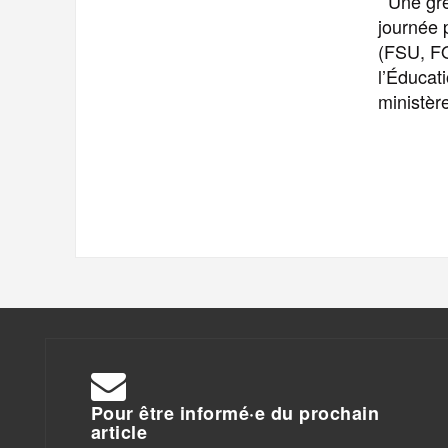
Une grèv
journée 
(FSU, FO
l’Éducati
ministèr
Pour être informé·e du prochain
article