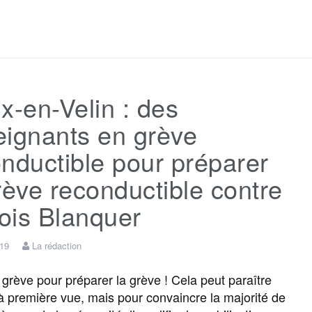
a
w
m
e
e
a
c
i
a
s
l
r
x-en-Velin : des
e
t
i
s
e
t
eignants en grève
b
t
l
a
g
a
nductible pour préparer
rève reconductible contre
o
e
g
r
g
lois Blanquer
o
r
e
a
e
019
La rédaction
k
m
r
grève pour préparer la grève ! Cela peut paraître
à première vue, mais pour convaincre la majorité de