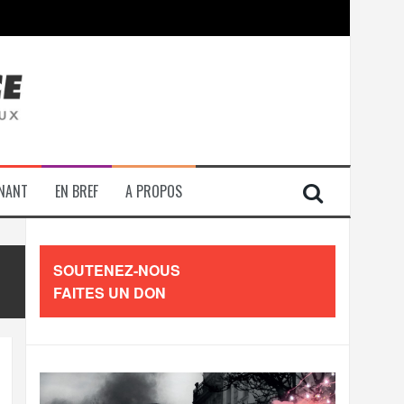
contre les travailleurs »
ENANT
EN BREF
A PROPOS
SOUTENEZ-NOUS
FAITES UN DON