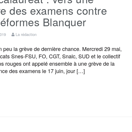
ve des examens contre
réformes Blanquer
2019
La rédaction
 peu la grève de dernière chance. Mercredi 29 mai,
icats Snes-FSU, FO, CGT, Snalc, SUD et le collectif
os rouges ont appelé ensemble à une grève de la
ance des examens le 17 juin, jour […]
F
T
E
M
T
P
a
w
m
e
e
a
c
i
a
s
l
r