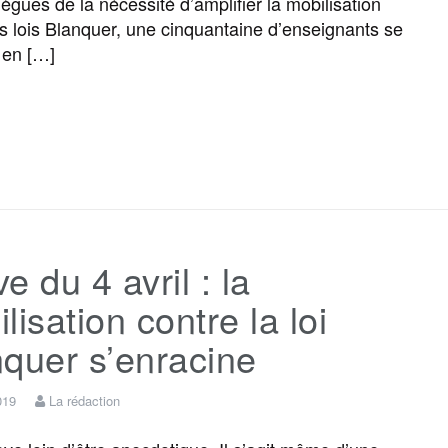
lègues de la nécessité d’amplifier la mobilisation
es lois Blanquer, une cinquantaine d’enseignants se
 en […]
F
T
E
M
T
P
a
w
m
e
e
a
c
i
a
s
l
r
e du 4 avril : la
e
t
i
s
e
t
lisation contre la loi
b
t
l
a
g
a
quer s’enracine
o
e
g
r
g
019
La rédaction