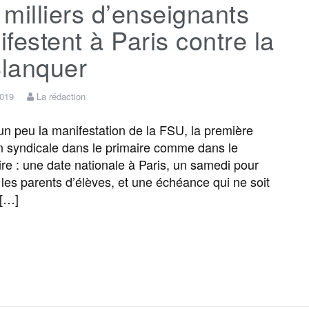
milliers d’enseignants
e
t
i
s
e
t
festent à Paris contre la
b
t
l
a
g
a
Blanquer
o
e
g
r
g
2019
La rédaction
un peu la manifestation de la FSU, la première
o
r
e
a
e
n syndicale dans le primaire comme dans le
re : une date nationale à Paris, un samedi pour
k
m
r
 les parents d’élèves, et une échéance qui ne soit
 […]
F
T
E
M
T
P
a
w
m
e
e
a