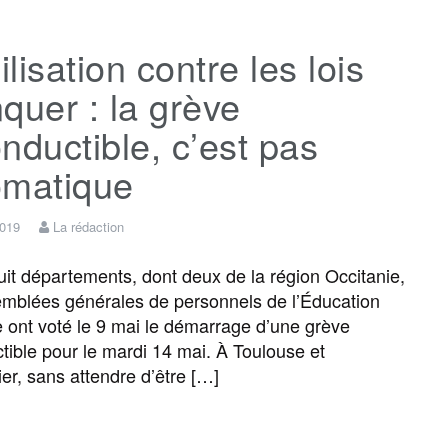
c
i
a
s
l
r
lisation contre les lois
e
t
i
s
e
t
quer : la grève
b
t
l
a
g
a
nductible, c’est pas
omatique
o
e
g
r
g
2019
La rédaction
o
r
e
a
e
t départements, dont deux de la région Occitanie,
mblées générales de personnels de l’Éducation
k
m
r
e ont voté le 9 mai le démarrage d’une grève
tible pour le mardi 14 mai. À Toulouse et
ier, sans attendre d’être […]
F
T
E
M
T
P