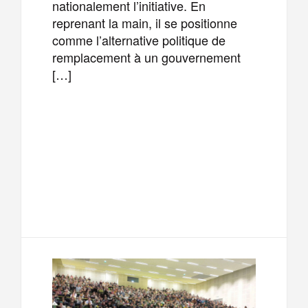
nationalement l’initiative. En
reprenant la main, il se positionne
comme l’alternative politique de
remplacement à un gouvernement
[…]
F
T
E
M
a
w
m
e
T
P
c
i
a
s
e
a
e
t
i
s
l
r
b
t
l
a
e
t