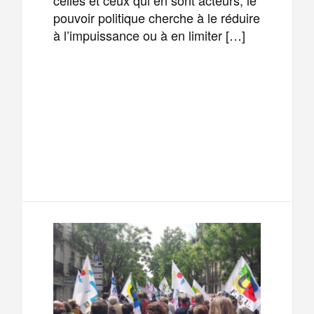
pouvoir politique cherche à le réduire
à l’impuissance ou à en limiter […]
F
T
E
M
a
w
m
e
T
P
c
i
a
s
e
a
e
t
i
s
l
r
b
t
l
a
e
t
o
e
g
g
a