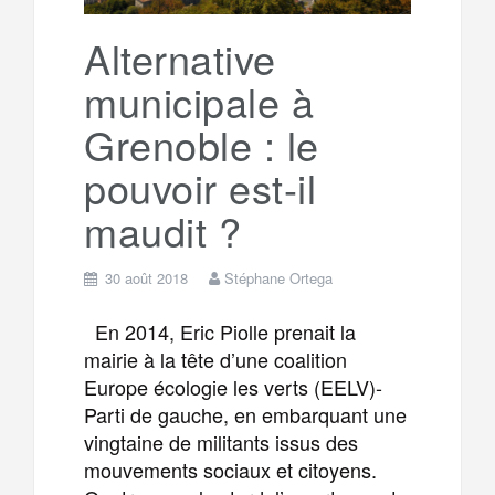
k
a
e
Alternative
municipale à
m
r
Grenoble : le
pouvoir est-il
maudit ?
30 août 2018
Stéphane Ortega
En 2014, Eric Piolle prenait la
mairie à la tête d’une coalition
Europe écologie les verts (EELV)-
Parti de gauche, en embarquant une
vingtaine de militants issus des
mouvements sociaux et citoyens.