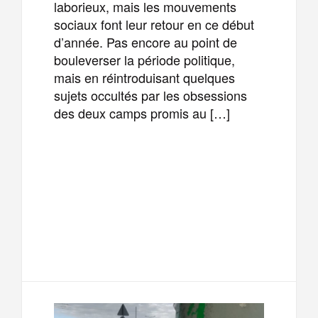
laborieux, mais les mouvements
sociaux font leur retour en ce début
d’année. Pas encore au point de
bouleverser la période politique,
mais en réintroduisant quelques
sujets occultés par les obsessions
des deux camps promis au […]
F
T
E
M
a
w
m
e
T
P
c
i
a
s
e
a
e
t
i
s
l
r