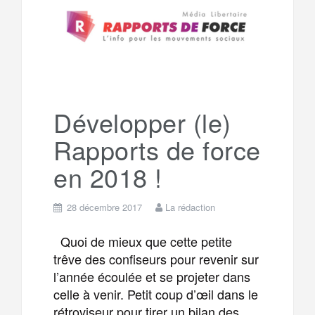
o
e
g
g
a
o
r
e
r
g
k
Développer (le)
a
e
Rapports de force
m
r
en 2018 !
28 décembre 2017
La rédaction
Quoi de mieux que cette petite
trêve des confiseurs pour revenir sur
l’année écoulée et se projeter dans
celle à venir. Petit coup d’œil dans le
rétroviseur pour tirer un bilan des