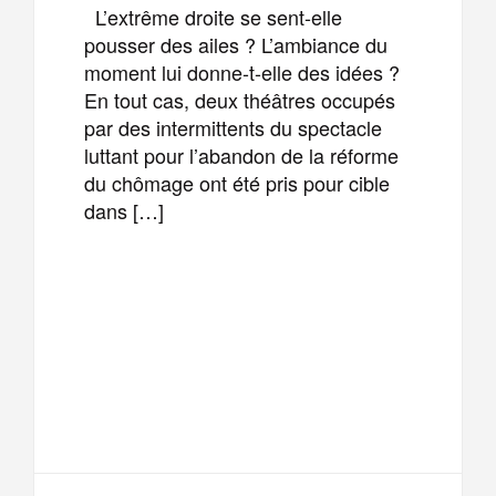
L’extrême droite se sent-elle
pousser des ailes ? L’ambiance du
moment lui donne-t-elle des idées ?
En tout cas, deux théâtres occupés
par des intermittents du spectacle
luttant pour l’abandon de la réforme
du chômage ont été pris pour cible
dans […]
F
T
E
M
a
w
m
e
T
P
c
i
a
s
e
a
e
t
i
s
l
r