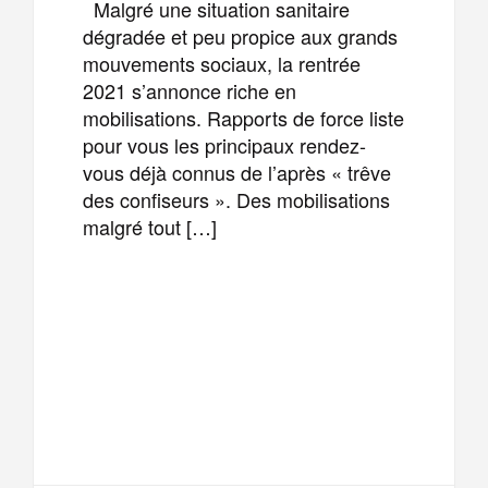
Malgré une situation sanitaire
dégradée et peu propice aux grands
mouvements sociaux, la rentrée
2021 s’annonce riche en
mobilisations. Rapports de force liste
pour vous les principaux rendez-
vous déjà connus de l’après « trêve
des confiseurs ». Des mobilisations
malgré tout […]
F
T
E
M
a
w
m
e
T
P
c
i
a
s
e
a
e
t
i
s