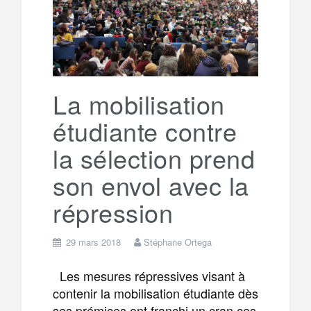
o
e
g
g
a
o
r
e
r
g
k
La mobilisation
a
e
étudiante contre
m
r
la sélection prend
son envol avec la
répression
29 mars 2018
Stéphane Ortega
Les mesures répressives visant à
contenir la mobilisation étudiante dès
ses prémices ont franchi un cran ces