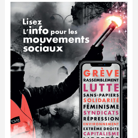
o
r
e
r
g
k
a
e
m
r