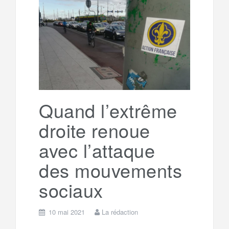
b
t
l
a
e
t
o
e
g
g
a
o
r
e
r
g
k
a
e
Quand l’extrême
droite renoue
m
r
avec l’attaque
des mouvements
sociaux
10 mai 2021
La rédaction