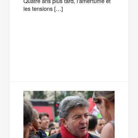
Quatre ans plus tard, l’amertume et
les tensions […]
F
T
E
M
a
w
m
e
T
P
c
i
a
s
e
a
e
t
i
s
l
r
b
t
l
a
e
t
o
e
g
g
a
o
r
e