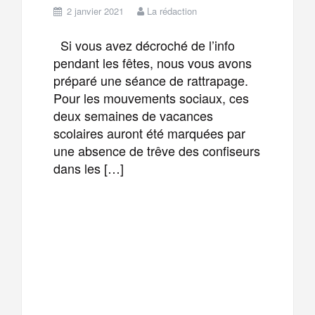
2 janvier 2021
La rédaction
Si vous avez décroché de l’info
pendant les fêtes, nous vous avons
préparé une séance de rattrapage.
Pour les mouvements sociaux, ces
deux semaines de vacances
scolaires auront été marquées par
une absence de trêve des confiseurs
dans les […]
F
T
E
M
a
w
m
e
T
P
c
i
a
s
e
a