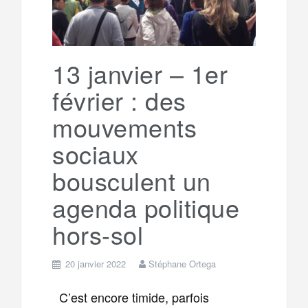
o
r
e
r
g
k
a
e
13 janvier – 1er
février : des
m
r
mouvements
sociaux
bousculent un
agenda politique
hors-sol
20 janvier 2022
Stéphane Ortega
C’est encore timide, parfois