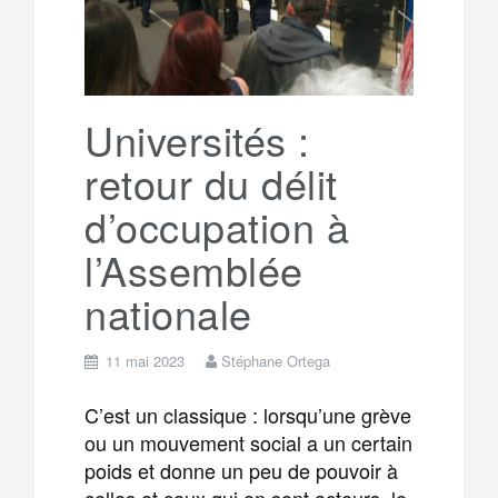
Universités :
retour du délit
d’occupation à
l’Assemblée
nationale
11 mai 2023
Stéphane Ortega
C’est un classique : lorsqu’une grève
ou un mouvement social a un certain
poids et donne un peu de pouvoir à
celles et ceux qui en sont acteurs, le