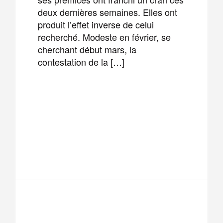
deux dernières semaines. Elles ont
produit l’effet inverse de celui
recherché. Modeste en février, se
cherchant début mars, la
contestation de la […]
F
T
E
M
a
w
m
e
T
P
c
i
a
s
e
a
e
t
i
s
l
r
b
t
l
a
e
t