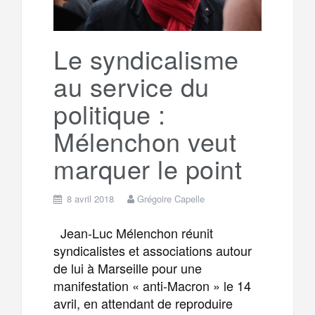
r
g
k
a
e
Le syndicalisme
au service du
m
r
politique :
Mélenchon veut
marquer le point
8 avril 2018
Grégoire Capelle
Jean-Luc Mélenchon réunit
syndicalistes et associations autour
de lui à Marseille pour une
manifestation « anti-Macron » le 14
avril, en attendant de reproduire