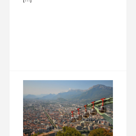
F
T
E
M
a
w
m
e
T
P
c
i
a
s
e
a
e
t
i
s
l
r
b
t
l
a
e
t
o
e
g
g
a
o
r
e
r
g