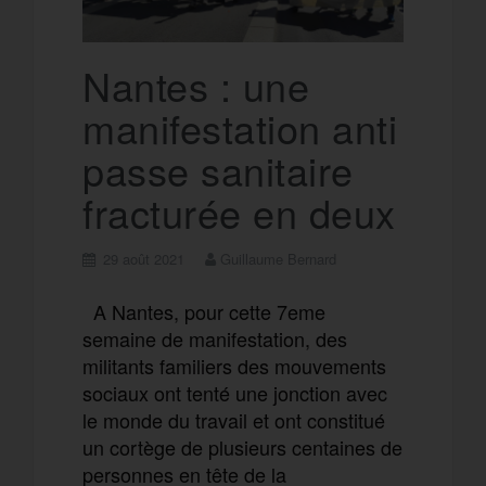
r
g
k
a
e
Nantes : une
manifestation anti
m
r
passe sanitaire
fracturée en deux
29 août 2021
Guillaume Bernard
A Nantes, pour cette 7eme
semaine de manifestation, des
militants familiers des mouvements
sociaux ont tenté une jonction avec
le monde du travail et ont constitué
un cortège de plusieurs centaines de
personnes en tête de la