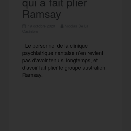
qui a fait plier
m
r
Ramsay
19 octobre 2020
Nicolas De La
Casinière
Le personnel de la clinique
psychiatrique nantaise n’en revient
pas d’avoir tenu si longtemps, et
d’avoir fait plier le groupe australien
Ramsay.
F
T
E
M
a
w
m
e
T
P
c
i
a
s