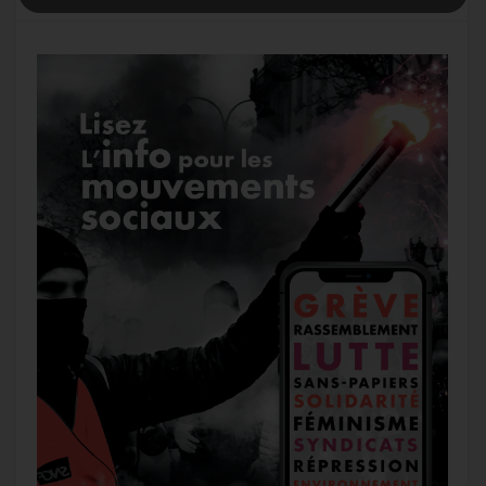
g
a
o
r
e
r
g
k
a
e
m
r