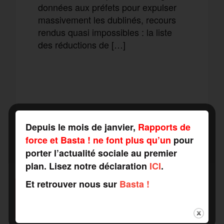
données aux préfets pour expulser
massivement les dublinés, recours
rendus quasi impossibles : la liste
des réductions de […]
F
T
E
M
a
w
m
e
T
P
Depuis le mois de janvier,
Rapports de
c
i
a
s
force et Basta ! ne font plus qu’un
pour
e
a
porter l’actualité sociale au premier
e
t
i
s
plan. Lisez notre déclaration
ICI
.
l
r
Et retrouver nous sur
Basta !
b
t
l
a
SOUTENEZ-NOUS
e
t
FAITES UN DON
o
e
g