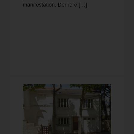
manifestation. Derrière […]
F
T
E
M
a
w
m
e
T
P
c
i
a
s
e
a
e
t
i
s
l
r
b
t
l
a
e
t
o
e
g
g
a
o
r
e
r
g