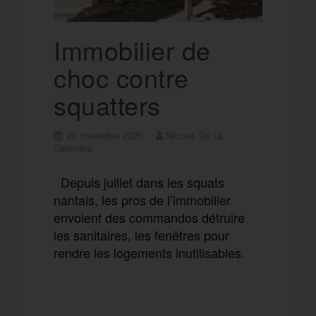
k
a
e
Immobilier de
choc contre
m
r
squatters
20 novembre 2020
Nicolas De La
Casinière
Depuis juillet dans les squats
nantais, les pros de l’immobilier
envoient des commandos détruire
les sanitaires, les fenêtres pour
rendre les logements inutilisables.
F
T
E
M