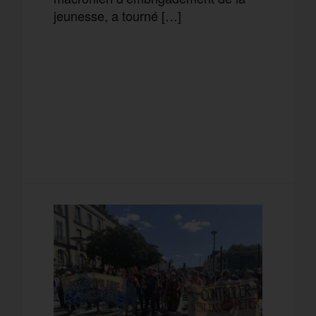
jeunesse, a tourné […]
F
T
E
M
a
w
m
e
T
P
c
i
a
s
e
a
e
t
i
s
l
r
b
t
l
a
e
t
o
e
g
g
a
o
r
e