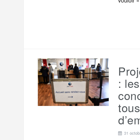
Proj
: le
conc
tou
d’em
31 octob