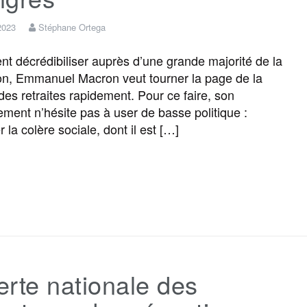
o
e
g
r
g
 2023
Stéphane Ortega
o
r
e
a
e
nt décrédibiliser auprès d’une grande majorité de la
on, Emmanuel Macron veut tourner la page de la
k
m
r
des retraites rapidement. Pour ce faire, son
ment n’hésite pas à user de basse politique :
r la colère sociale, dont il est […]
F
T
E
M
T
P
a
w
m
e
e
a
c
i
a
s
l
r
lerte nationale des
e
t
i
s
e
t