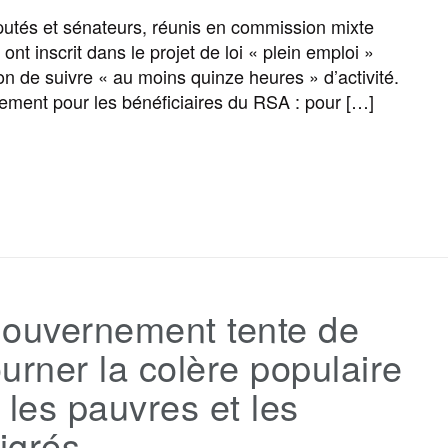
k
m
r
tés et sénateurs, réunis en commission mixte
, ont inscrit dans le projet de loi « plein emploi »
ion de suivre « au moins quinze heures » d’activité.
ement pour les bénéficiaires du RSA : pour […]
F
T
E
M
T
P
a
w
m
e
e
a
c
i
a
s
l
r
gouvernement tente de
e
t
i
s
e
t
urner la colère populaire
b
t
l
a
g
a
 les pauvres et les
igrés