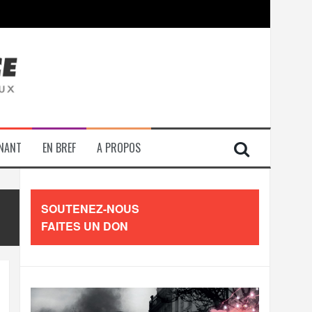
contre les travailleurs »
ENANT
EN BREF
A PROPOS
SOUTENEZ-NOUS
FAITES UN DON