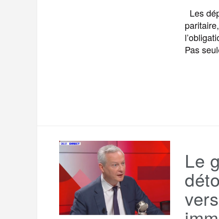
Les dépu
paritaire
l’obligat
Pas seul
Le 
déto
vers
imm