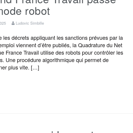
mode robot
2025
Ludovic Simbille
e les décrets appliquant les sanctions prévues par la
n emploi viennent d’être publiés, la Quadrature du Net
e France Travail utilise des robots pour contrôler les
. Une procédure algorithmique qui permet de
ner plus vite. […]
F
T
E
M
T
P
a
w
m
e
e
a
c
i
a
s
l
r