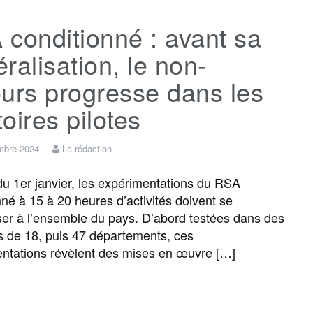
conditionné : avant sa
e
t
i
s
e
t
ralisation, le non-
b
t
l
a
g
a
urs progresse dans les
itoires pilotes
o
e
g
r
g
mbre 2024
La rédaction
o
r
e
a
e
 du 1er janvier, les expérimentations du RSA
nné à 15 à 20 heures d’activités doivent se
k
m
r
ser à l’ensemble du pays. D’abord testées dans des
res de 18, puis 47 départements, ces
ntations révèlent des mises en œuvre […]
F
T
E
M
T
P