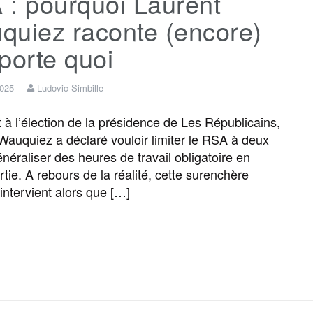
 : pourquoi Laurent
e
t
i
s
e
t
quiez raconte (encore)
b
t
l
a
g
a
porte quoi
o
e
g
r
g
2025
Ludovic Simbille
 à l’élection de la présidence de Les Républicains,
o
r
e
a
e
Wauquiez a déclaré vouloir limiter le RSA à deux
énéraliser des heures de travail obligatoire en
k
m
r
tie. A rebours de la réalité, cette surenchère
 intervient alors que […]
F
T
E
M
T
P
a
w
m
e
e
a
c
i
a
s
l
r