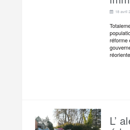
18 avril
Totaleme
populati
réforme 
gouverne
réoriente
L’ a