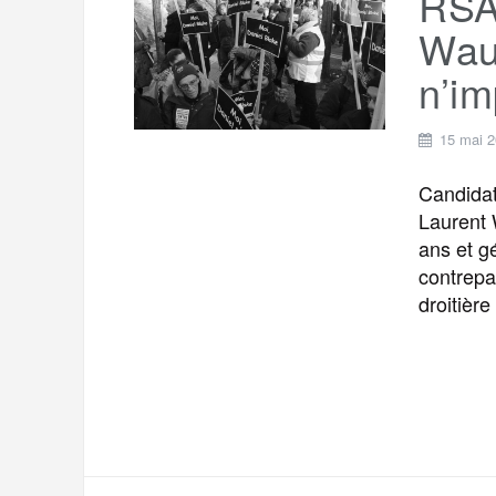
RSA
Wau
n’im
15 mai 
Candidat
Laurent 
ans et g
contrepar
droitière