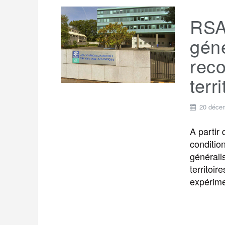
RSA 
géné
reco
terr
20 déce
A partir
conditio
générali
territoi
expérime