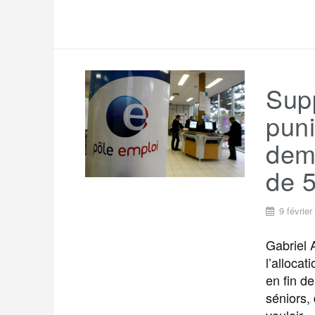
Supp
puni
dem
de 
9 février
Gabriel 
l’alloca
en fin d
séniors,
vouloir 