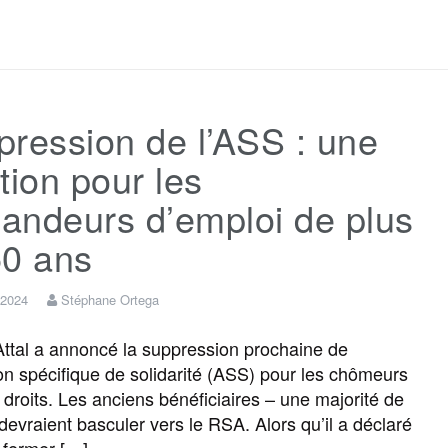
a
w
m
e
e
a
c
i
a
s
l
r
ression de l’ASS : une
e
t
i
s
e
t
tion pour les
b
t
l
a
g
a
andeurs d’emploi de plus
50 ans
o
e
g
r
g
 2024
Stéphane Ortega
o
r
e
a
e
Attal a annoncé la suppression prochaine de
tion spécifique de solidarité (ASS) pour les chômeurs
k
m
r
e droits. Les anciens bénéficiaires – une majorité de
 devraient basculer vers le RSA. Alors qu’il a déclaré
« fermer […]