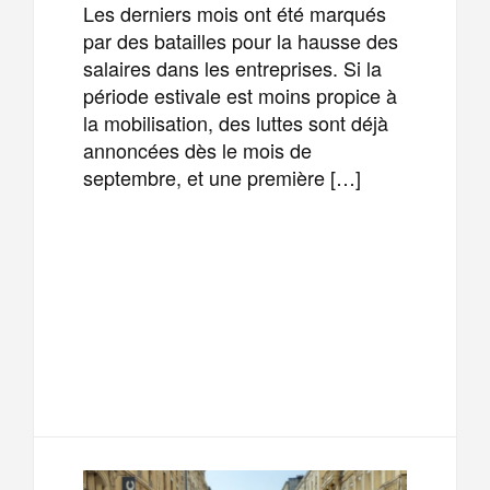
Les derniers mois ont été marqués
par des batailles pour la hausse des
salaires dans les entreprises. Si la
période estivale est moins propice à
la mobilisation, des luttes sont déjà
annoncées dès le mois de
septembre, et une première […]
F
T
E
M
a
w
m
e
T
P
c
i
a
s
e
a
e
t
i
s
l
r