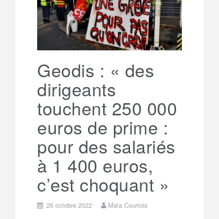
g
a
o
r
e
r
g
k
a
e
Geodis : « des
dirigeants
m
r
touchent 250 000
euros de prime :
pour des salariés
à 1 400 euros,
c’est choquant »
26 octobre 2022
Maïa Courtois