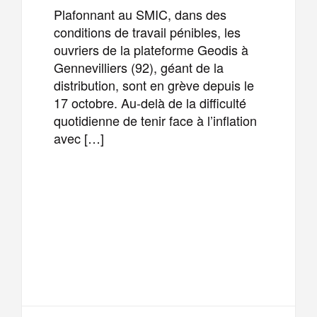
Plafonnant au SMIC, dans des
conditions de travail pénibles, les
ouvriers de la plateforme Geodis à
Gennevilliers (92), géant de la
distribution, sont en grève depuis le
17 octobre. Au-delà de la difficulté
quotidienne de tenir face à l’inflation
avec […]
F
T
E
M
a
w
m
e
T
P
c
i
a
s
e
a
e
t
i
s