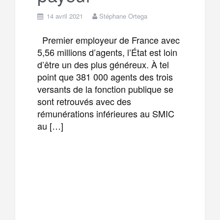
14 avril 2021
Stéphane Ortega
Premier employeur de France avec
5,56 millions d’agents, l’État est loin
d’être un des plus généreux. À tel
point que 381 000 agents des trois
versants de la fonction publique se
sont retrouvés avec des
rémunérations inférieures au SMIC
au […]
F
T
E
M
a
w
m
e
T
P
c
i
a
s