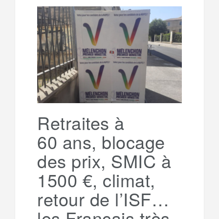
b
t
l
a
e
t
o
e
g
g
a
o
r
e
r
g
k
a
e
Retraites à
60 ans, blocage
m
r
des prix, SMIC à
1500 €, climat,
retour de l’ISF…
les Français très