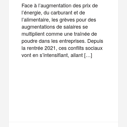
Face à l’augmentation des prix de
l’énergie, du carburant et de
l’alimentaire, les grèves pour des
augmentations de salaires se
multiplient comme une traînée de
poudre dans les entreprises. Depuis
la rentrée 2021, ces conflits sociaux
vont en s’intensifiant, allant […]
F
T
E
M
a
w
m
e
T
P
c
i
a
s
e
a
e
t
i
s
l
r