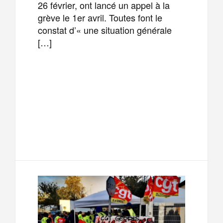
26 février, ont lancé un appel à la
grève le 1er avril. Toutes font le
constat d’« une situation générale
[…]
F
T
E
M
a
w
m
e
T
P
c
i
a
s
e
a
e
t
i
s
l
r
b
t
l
a
e
t
o
e
g