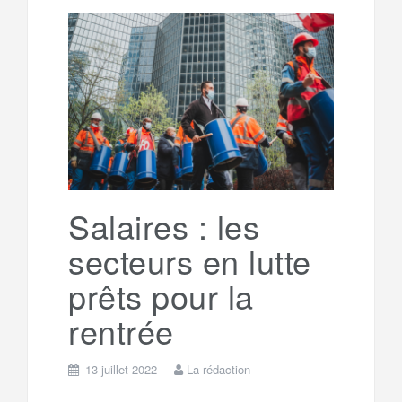
l
r
b
t
l
a
e
t
o
e
g
g
a
o
r
e
r
g
k
a
e
Salaires : les
secteurs en lutte
m
r
prêts pour la
rentrée
13 juillet 2022
La rédaction