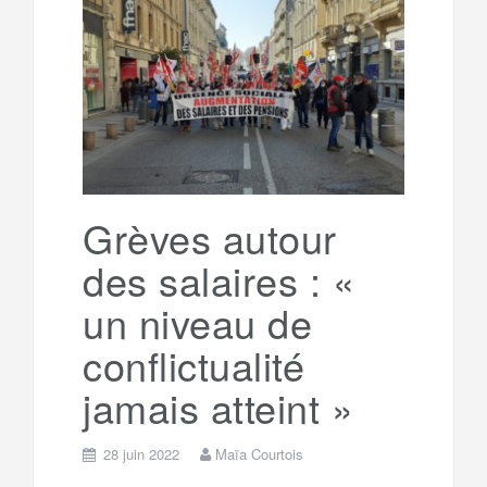
b
t
l
a
e
t
o
e
g
g
a
o
r
e
r
g
k
a
e
Grèves autour
des salaires : «
m
r
un niveau de
conflictualité
jamais atteint »
28 juin 2022
Maïa Courtois