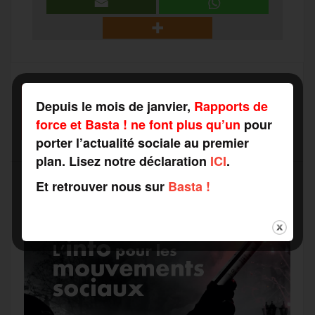
b
t
l
a
g
t
o
e
g
r
a
SOUTENEZ-NOUS
Depuis le mois de janvier,
Rapports de
o
r
e
a
FAITES UN DON
g
force et Basta ! ne font plus qu’un
pour
porter l’actualité sociale au premier
k
m
plan. Lisez notre déclaration
ICI
.
e
Et retrouver nous sur
Basta !
r