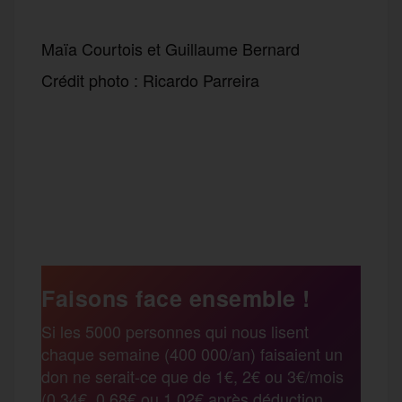
Maïa Courtois et Guillaume Bernard
Crédit photo : Ricardo Parreira
F
T
E
M
T
a
w
m
e
e
P
c
i
a
s
l
a
e
t
i
s
e
Faisons face ensemble !
r
Si les 5000 personnes qui nous lisent
b
t
l
a
g
chaque semaine (400 000/an) faisaient un
t
don ne serait-ce que de 1€, 2€ ou 3€/mois
o
e
g
r
(0,34€, 0,68€ ou 1,02€ après déduction