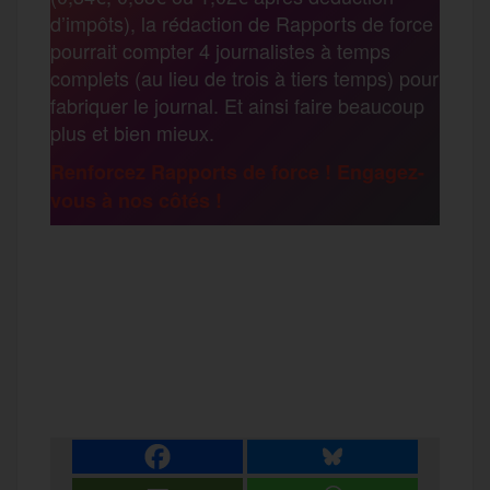
a
d’impôts), la rédaction de Rapports de force
pourrait compter 4 journalistes à temps
o
r
e
a
complets (au lieu de trois à tiers temps) pour
g
fabriquer le journal. Et ainsi faire beaucoup
k
m
plus et bien mieux.
e
Renforcez Rapports de force ! Engagez-
vous à nos côtés !
r
F
T
E
M
T
a
w
m
e
e
P
c
i
a
s
l
a
e
t
i
s
e
r