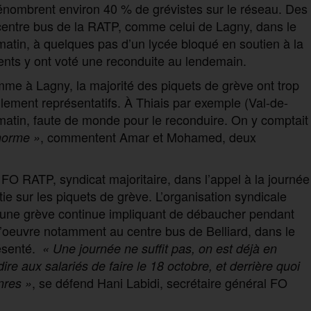
, dénombrent environ 40 % de grévistes sur le réseau. Des
s centre bus de la RATP, comme celui de Lagny, dans le
atin, à quelques pas d’un lycée bloqué en soutien à la
ents y ont voté une reconduite au lendemain.
me à Lagny, la majorité des piquets de grève ont trop
lement représentatifs. À Thiais par exemple (Val-de-
 matin, faute de monde pour le reconduire. On y comptait
, commentent Amar et Mohamed, deux
norme »
 FO RATP, syndicat majoritaire, dans l’appel à la journée
e sur les piquets de grève. L’organisation syndicale
une grève continue impliquant de débaucher pendant
l’oeuvre notamment au centre bus de Belliard, dans le
ésenté.
« Une journée ne suffit pas, on est déjà en
ire aux salariés de faire le 18 octobre, et derrière quoi
, se défend Hani Labidi, secrétaire général FO
nres »