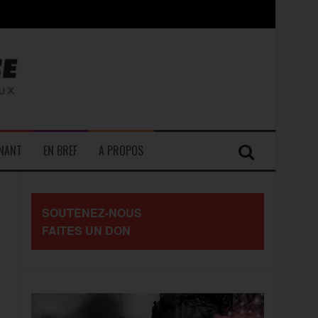
contre les travailleurs »
ENANT
EN BREF
A PROPOS
SOUTENEZ-NOUS
FAITES UN DON