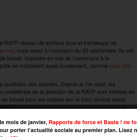
 la RATP réseau de surface (bus et tramways) se
en
mai
, mais aussi à l’occasion du 29 septembre, ils ont
de travail, imposée en vue de l’ouverture à la
pôts se mobilisent aussi localement, comme
celui des
 quotidien des salariés. Depuis le 1er août, les
 unilatérale de la direction de la RATP sont entrées en
 de travail pour les calquer sur le futur contrat social
éférence
lorsque le réseau de surface sera ouvert à la
e la concurrence, nous sommes entrés en maltraitance
l de l’Ugict-CGT RATP. Le responsable a pris le micro
le mois de janvier,
Rapports de force et Basta ! ne fo
assemblée générale se tient ce 18 octobre. Une
ur porter l’actualité sociale au premier plan. Lisez 