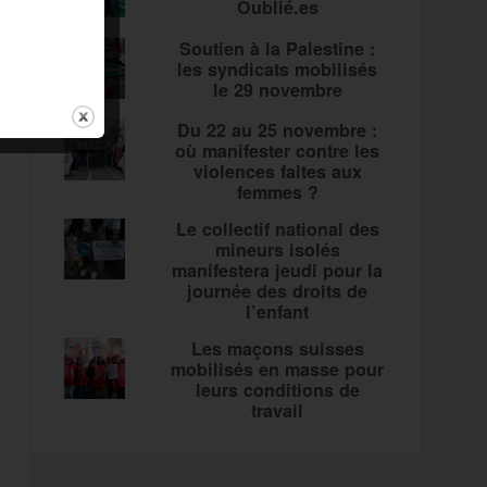
Oublié.es
Soutien à la Palestine :
les syndicats mobilisés
le 29 novembre
Du 22 au 25 novembre :
où manifester contre les
violences faites aux
femmes ?
Le collectif national des
mineurs isolés
manifestera jeudi pour la
journée des droits de
l’enfant
Les maçons suisses
mobilisés en masse pour
leurs conditions de
travail