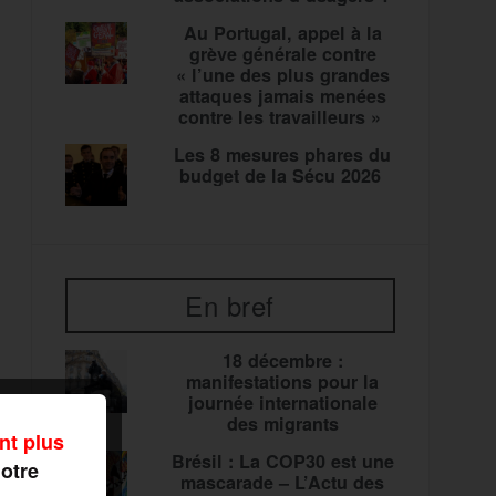
Au Portugal, appel à la
grève générale contre
« l’une des plus grandes
attaques jamais menées
contre les travailleurs »
Les 8 mesures phares du
budget de la Sécu 2026
En bref
18 décembre :
manifestations pour la
journée internationale
des migrants
nt plus
Brésil : La COP30 est une
notre
mascarade – L’Actu des