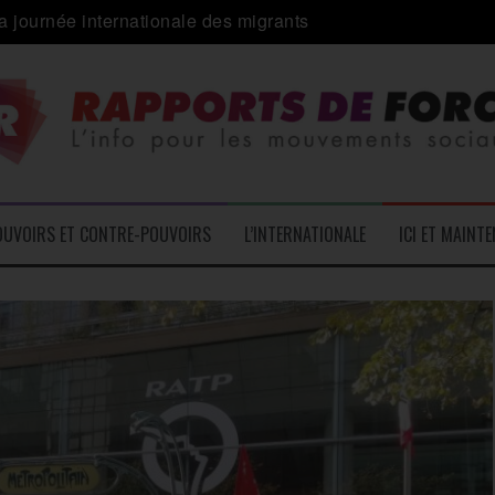
a journée internationale des migrants
 alliance inédite » avec les associations d’usagers ?
e – L’Actu des Oublié.es
ale contre « l’une des plus grandes attaques jamais menées 
: pourquoi ça peut marcher
 le médico-social
OUVOIRS ET CONTRE-POUVOIRS
L’INTERNATIONALE
ICI ET MAINT