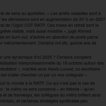
rte de sens au quotidien.
« Les arrêts maladies sont à
 Et les démissions sont en augmentation de 33 % en 2021
éral de l’Ugict-CGT RATP. Ces mises en retrait sont le
, juge Ahmed
 grève visible, mais aussi invisible »
ais en burn-out, d’autres en abandon de poste parce
leur mécontentement. Certains ont dix, quinze ans de
r une dynamique d’ici 2025 ? Certains comptent
ilisation interprofessionnelle du 18 octobre autour des
, martèle ainsi Alexis Louvet, co-secrétaire
précédent »
c’est d’aller chercher un par un nos collègues ».
tout le monde à la RATP. Ce qui n’est pas le cas de
ts : le métro ne sera concerné – en théorie – qu’en
 et de tramways, les collègues du métro brillent ainsi
lointain, et certaines stratégies syndicales peu