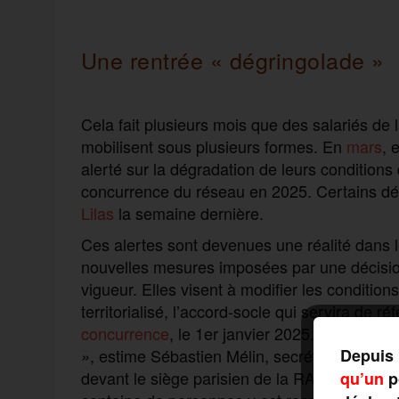
Une rentrée
« dégringolade »
Cela fait plusieurs mois que des salariés de
mobilisent sous plusieurs formes. En
mars
, 
alerté sur la dégradation de leurs conditions 
concurrence du réseau en 2025. Certains dé
Lilas
la semaine dernière.
Ces alertes sont devenues une réalité dans le
nouvelles mesures imposées par une décision
vigueur. Elles visent à modifier les conditions
territorialisé, l’accord-socle qui servira de r
concurrence
, le 1er janvier 2025.
« Au nom d
, estime Sébastien Mélin, secrétaire généra
Depuis 
»
devant le siège parisien de la RATP où une 
qu’un
po