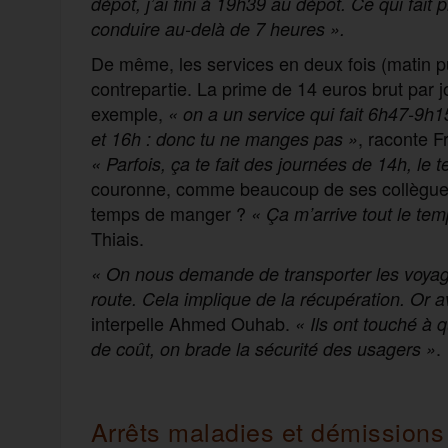
dépôt, j’ai fini à 19h39 au dépôt. Ce qui fait
conduire au-delà de 7 heures
».
De même, les services en deux fois (matin p
contrepartie. La prime de 14 euros brut par j
exemple,
« on a un service qui fait 6h47-9h1
, raconte F
et 16h : donc tu ne manges pas
»
« Parfois, ça te fait des journées de 14h, le 
couronne, comme beaucoup de ses collègues.
temps de manger ?
« Ça m’arrive tout le tem
Thiais.
« On nous demande de transporter les voyage
route. Cela implique de la récupération. Or av
interpelle Ahmed Ouhab.
«
Ils ont touché à 
.
de coût, on brade la sécurité des usagers
»
Arrêts maladies et démissions