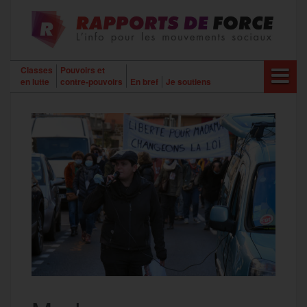
Aller
au
contenu
Classes
Pouvoirs et
en lutte
contre-pouvoirs
En bref
Je soutiens