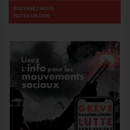
SOUTENEZ-NOUS
o
r
e
a
FAITES UN DON
g
k
m
e
r