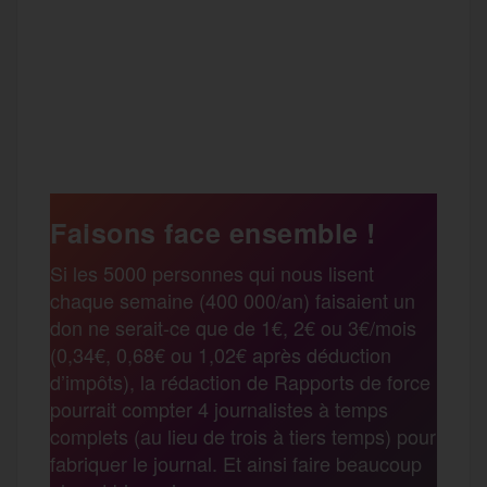
F
T
E
M
T
a
w
m
e
e
P
c
i
a
s
l
a
e
t
i
s
e
Faisons face ensemble !
r
Si les 5000 personnes qui nous lisent
b
t
l
a
g
chaque semaine (400 000/an) faisaient un
t
don ne serait-ce que de 1€, 2€ ou 3€/mois
o
e
g
r
(0,34€, 0,68€ ou 1,02€ après déduction
a
d’impôts), la rédaction de Rapports de force
pourrait compter 4 journalistes à temps
o
r
e
a
complets (au lieu de trois à tiers temps) pour
g
fabriquer le journal. Et ainsi faire beaucoup
k
m