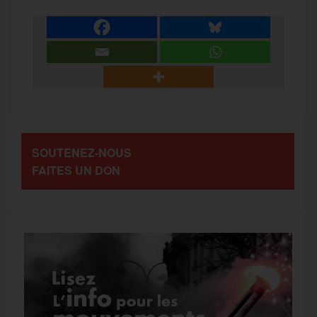
a
e
t
i
s
e
r
b
t
l
a
g
t
o
e
g
r
a
SOUTENEZ-NOUS
o
r
e
a
FAITES UN DON
g
k
m
e
r