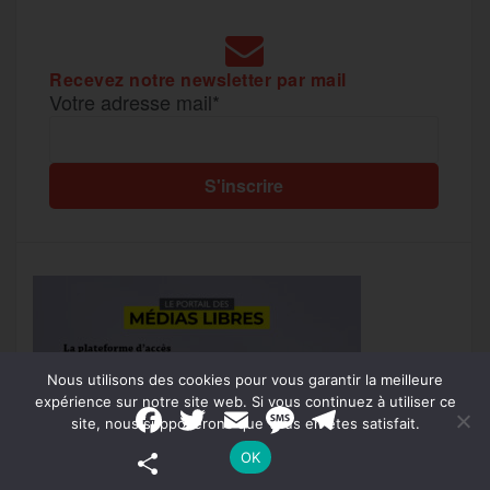
Recevez notre newsletter par mail
Votre adresse mail*
Nous utilisons des cookies pour vous garantir la meilleure
expérience sur notre site web. Si vous continuez à utiliser ce
F
T
E
M
T
site, nous supposerons que vous en êtes satisfait.
a
w
m
e
e
c
i
a
s
l
P
OK
e
t
i
s
e
a
b
t
l
a
g