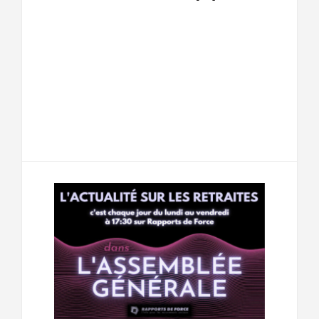
F
T
E
M
a
w
m
e
T
P
c
i
a
s
e
a
e
t
i
s
l
r
b
t
l
a
e
t
o
e
g
g
a
o
r
e
r
g