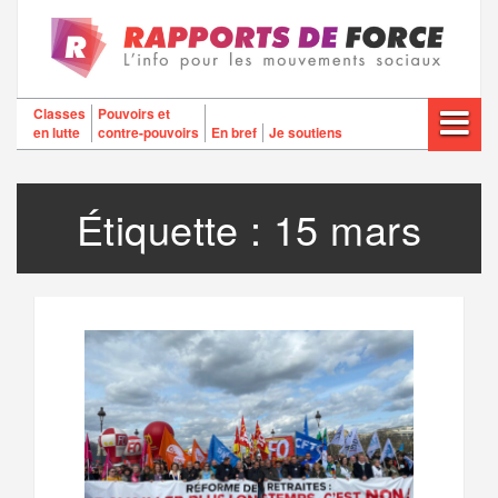
Aller
au
contenu
Classes
Pouvoirs et
en lutte
contre-pouvoirs
En bref
Je soutiens
Étiquette :
15 mars