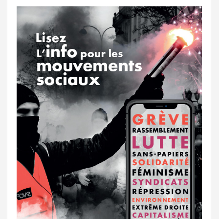
o
r
e
r
g
k
a
e
m
r