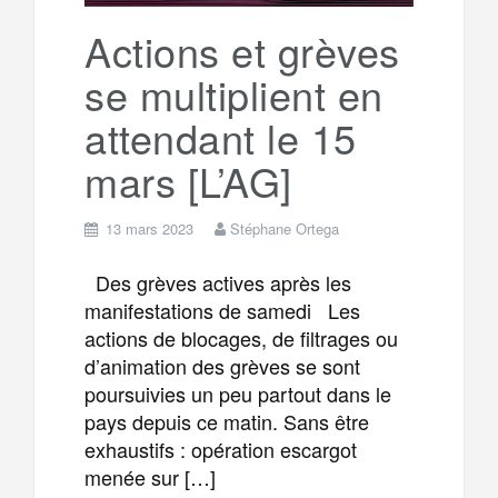
k
a
e
Actions et grèves
se multiplient en
m
r
attendant le 15
mars [L’AG]
13 mars 2023
Stéphane Ortega
Des grèves actives après les
manifestations de samedi Les
actions de blocages, de filtrages ou
d’animation des grèves se sont
poursuivies un peu partout dans le
pays depuis ce matin. Sans être
exhaustifs : opération escargot
menée sur […]