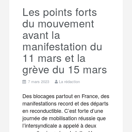
a
e
Les points forts
du mouvement
m
r
avant la
manifestation du
11 mars et la
grève du 15 mars
7 mars 2023
La rédaction
Des blocages partout en France, des
manifestations record et des départs
en reconductible. C’est forte d’une
journée de mobilisation réussie que
l’intersyndicale a appelé à deux