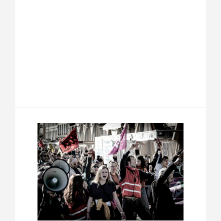
F
T
E
M
a
w
m
e
T
P
c
i
a
s
e
a
e
t
i
s
l
r
b
t
l
a
e
t
o
e
g
g
a
o
r
e
r
g
k