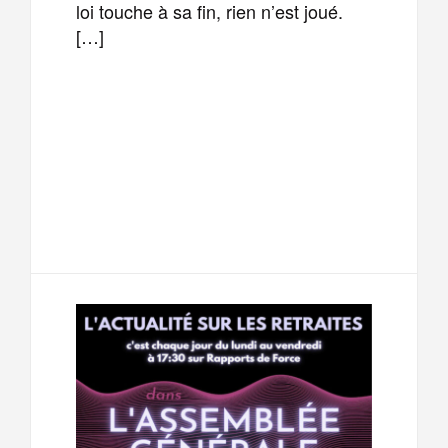
loi touche à sa fin, rien n’est joué.
[…]
F
T
E
M
a
w
m
e
T
P
c
i
a
s
e
a
e
t
i
s
l
r
b
t
l
a
e
t
o
e
g
g
a
o
r
e