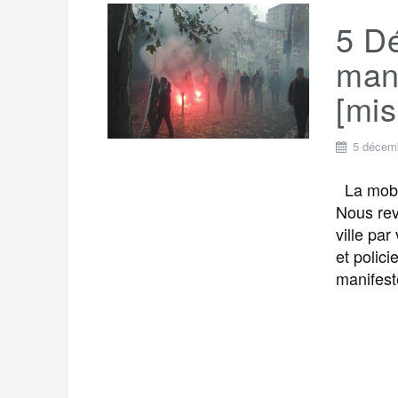
5 D
mani
[mis
5 décem
La mobil
Nous rev
ville pa
et polici
manifest