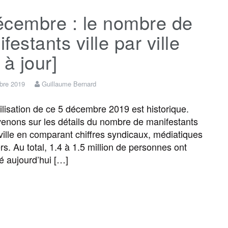
écembre : le nombre de
e
t
i
s
e
t
festants ville par ville
b
t
l
a
g
a
 à jour]
o
e
g
r
g
bre 2019
Guillaume Bernard
isation de ce 5 décembre 2019 est historique.
o
r
e
a
e
enons sur les détails du nombre de manifestants
r ville en comparant chiffres syndicaux, médiatiques
k
m
r
ers. Au total, 1.4 à 1.5 million de personnes ont
é aujourd’hui […]
F
T
E
M
T
P
a
w
m
e
e
a