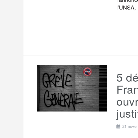
l’UNSA, 
5 d
Fran
ouvr
just
21 nove