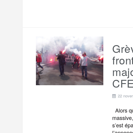
Grèv
fron
majo
CF
22 nove
Alors qu
massive,
s’est ép
l’annonc