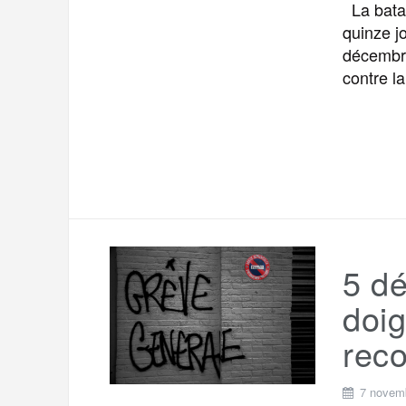
La batai
quinze j
décembre
contre la
5 d
doig
reco
7 novem