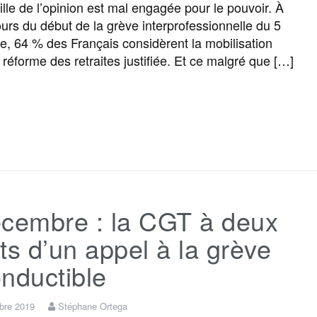
lle de l’opinion est mal engagée pour le pouvoir. À
ours du début de la grève interprofessionnelle du 5
k
m
r
, 64 % des Français considèrent la mobilisation
 réforme des retraites justifiée. Et ce malgré que […]
F
T
E
M
T
P
a
w
m
e
e
a
c
i
a
s
l
r
écembre : la CGT à deux
e
t
i
s
e
t
ts d’un appel à la grève
b
t
l
a
g
a
nductible
o
e
g
r
g
bre 2019
Stéphane Ortega