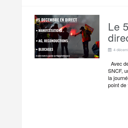
Le 5
dire
4 décem
Avec des
SNCF, un
la journ
point de