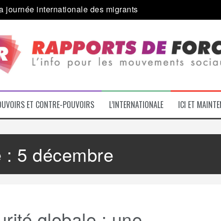
a journée internationale des migrants
 alliance inédite » avec les associations d’usagers ?
e – L’Actu des Oublié.es
ale contre « l’une des plus grandes attaques jamais menées 
: pourquoi ça peut marcher
 le médico-social
OUVOIRS ET CONTRE-POUVOIRS
L’INTERNATIONALE
ICI ET MAINT
e :
5 décembre
rité globale : une