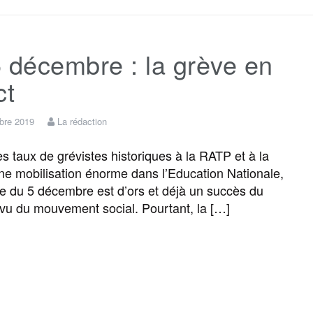
c
i
a
s
l
r
 décembre : la grève en
e
t
i
s
e
t
ct
b
t
l
a
g
a
bre 2019
La rédaction
o
e
g
r
g
 taux de grévistes historiques à la RATP et à la
e mobilisation énorme dans l’Education Nationale,
ée du 5 décembre est d’ors et déjà un succès du
o
r
e
a
e
 vu du mouvement social. Pourtant, la […]
k
m
r
F
T
E
M
T
P
a
w
m
e
e
a