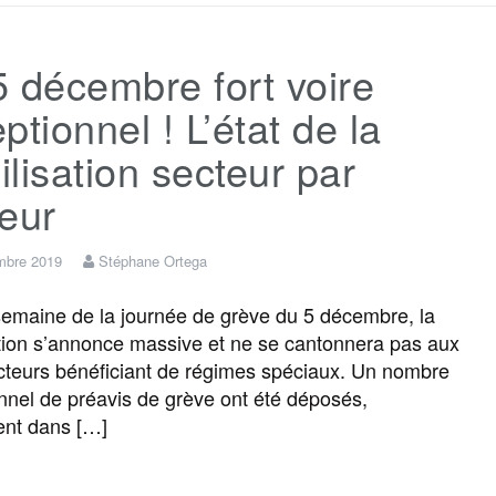
c
i
a
s
l
r
 décembre fort voire
e
t
i
s
e
t
ptionnel ! L’état de la
b
t
l
a
g
a
lisation secteur par
eur
o
e
g
r
g
mbre 2019
Stéphane Ortega
o
r
e
a
e
maine de la journée de grève du 5 décembre, la
tion s’annonce massive et ne se cantonnera pas aux
k
m
r
cteurs bénéficiant de régimes spéciaux. Un nombre
nnel de préavis de grève ont été déposés,
nt dans […]
F
T
E
M
T
P