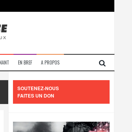
contre les travailleurs »
ENANT
EN BREF
A PROPOS
SOUTENEZ-NOUS
FAITES UN DON