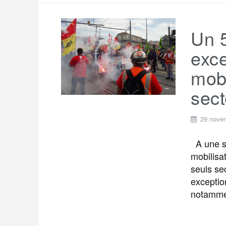
Un 5
exce
mobi
sect
29 nove
A une se
mobilisa
seuls se
exceptio
notamme