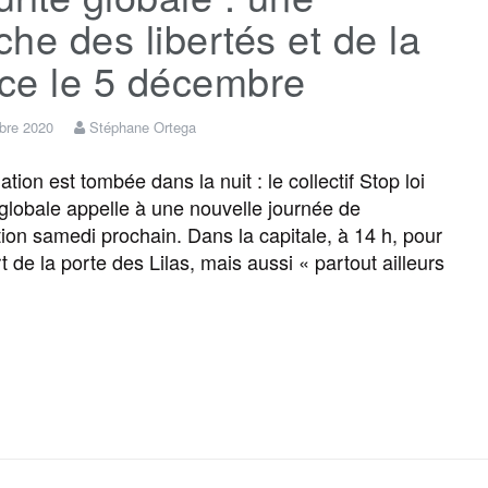
he des libertés et de la
ice le 5 décembre
bre 2020
Stéphane Ortega
tion est tombée dans la nuit : le collectif Stop loi
 globale appelle à une nouvelle journée de
tion samedi prochain. Dans la capitale, à 14 h, pour
 de la porte des Lilas, mais aussi « partout ailleurs
F
T
E
M
T
P
a
w
m
e
e
a
c
i
a
s
l
r