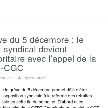
a
w
m
e
e
a
c
i
a
s
l
r
e du 5 décembre : le
e
t
i
s
e
t
t syndical devient
b
t
l
a
g
a
ritaire avec l’appel de la
E-CGC
o
e
g
r
g
mbre 2019
Stéphane Ortega
o
r
e
a
e
e la grève du 5 décembre promet déjà d’être
 l’opposition syndicale à la réforme des retraites
k
m
r
aissie en cette fin de semaine. D’abord avec
e hier midi de la CFDT Cheminots qui rejoint la CGT,