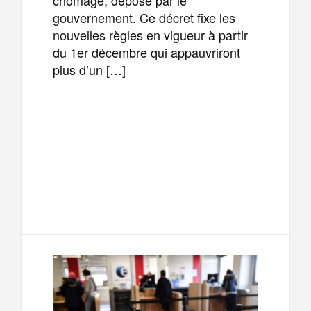
gouvernement. Ce décret fixe les
nouvelles règles en vigueur à partir
du 1er décembre qui appauvriront
plus d’un […]
F
T
E
M
a
w
m
e
T
P
c
i
a
s
e
a
e
t
i
s
l
r
b
t
l
a
e
t
o
e
g