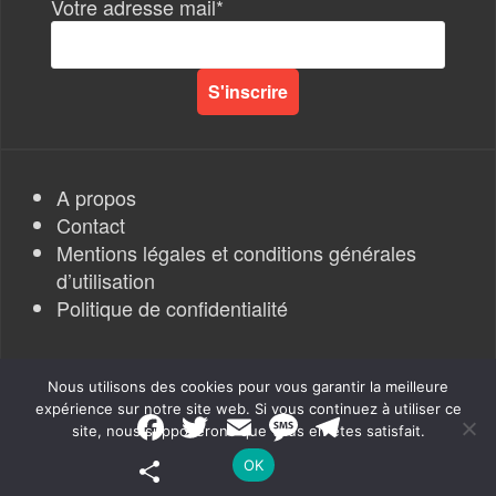
Votre adresse mail*
A propos
Contact
Mentions légales et conditions générales
d’utilisation
Politique de confidentialité
Nous utilisons des cookies pour vous garantir la meilleure
expérience sur notre site web. Si vous continuez à utiliser ce
F
T
E
M
T
site, nous supposerons que vous en êtes satisfait.
a
w
m
e
e
Rapports de Force
|
c
i
a
s
l
P
OK
e
t
i
s
e
a
b
t
l
a
g