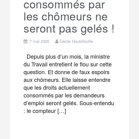
consommés par
m
r
les chômeurs ne
seront pas gelés !
7 mai 2020
Cécile Hautefeuille
Depuis plus d’un mois, la ministre
du Travail entretient le flou sur cette
question. Et donne de faux espoirs
aux chômeurs. Elle laisse entendre
que les droits actuellement
consommés par les demandeurs
d’emploi seront gelés. Sous-entendu
: le compteur […]
F
T
E
M