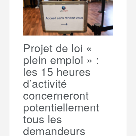
g
a
o
r
e
r
g
k
a
e
Projet de loi «
plein emploi » :
m
r
les 15 heures
d’activité
concerneront
potentiellement
tous les
demandeurs