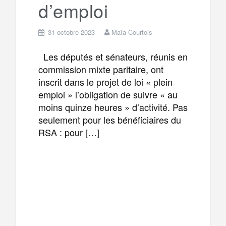
d’emploi
31 octobre 2023
Maïa Courtois
Les députés et sénateurs, réunis en
commission mixte paritaire, ont
inscrit dans le projet de loi « plein
emploi » l’obligation de suivre « au
moins quinze heures » d’activité. Pas
seulement pour les bénéficiaires du
RSA : pour […]
F
T
E
M
a
w
m
e
T
P
c
i
a
s