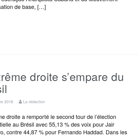
sation de base, […]
F
T
E
M
T
P
a
w
m
e
e
a
c
i
a
s
l
r
trême droite s’empare du
e
t
i
s
e
t
il
b
t
l
a
g
a
re 2018
La rédaction
o
e
g
r
g
e droite a remporté le second tour de l’élection
tielle au Brésil avec 55,13 % des voix pour Jair
o, contre 44,87 % pour Fernando Haddad. Dans les
o
r
e
a
e