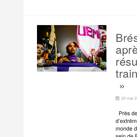
Brés
aprè
résu
trai
»
23 mai 
Près de 
d’extrême
monde de 
sein de