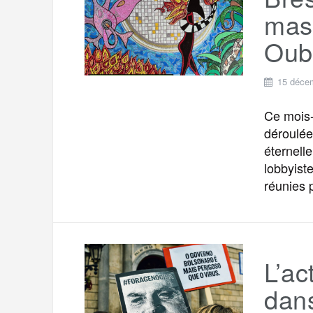
t
e
mas
r
a
a
Oubl
g
m
e
15 déce
r
Ce mois-
déroulée
éternell
lobbyiste
réunies 
L’ac
dans