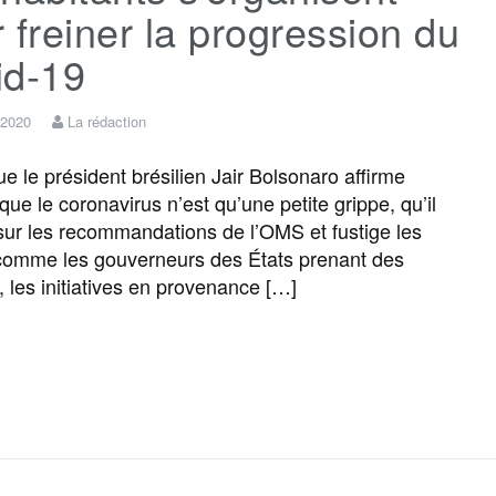
b
t
l
a
g
a
 freiner la progression du
id-19
o
e
g
r
g
 2020
La rédaction
o
r
e
a
e
e le président brésilien Jair Bolsonaro affirme
que le coronavirus n’est qu’une petite grippe, qu’il
k
m
r
 sur les recommandations de l’OMS et fustige les
omme les gouverneurs des États prenant des
 les initiatives en provenance […]
F
T
E
M
T
P
a
w
m
e
e
a
c
i
a
s
l
r