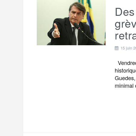
Des 
grèv
retr
15 juin 
Vendredi
historiq
Guedes, 
minimal 