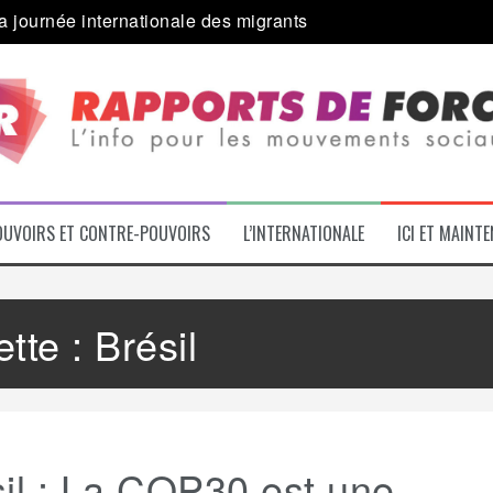
a journée internationale des migrants
 alliance inédite » avec les associations d’usagers ?
e – L’Actu des Oublié.es
ale contre « l’une des plus grandes attaques jamais menées 
: pourquoi ça peut marcher
 le médico-social
OUVOIRS ET CONTRE-POUVOIRS
L’INTERNATIONALE
ICI ET MAINT
ette :
Brésil
il : La COP30 est une