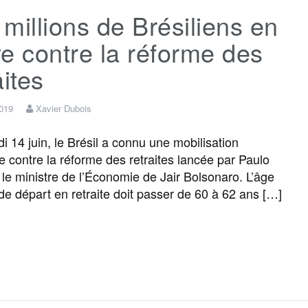
millions de Brésiliens en
e
t
i
s
e
t
e contre la réforme des
b
t
l
a
g
a
aites
o
e
g
r
g
2019
Xavier Dubois
 14 juin, le Brésil a connu une mobilisation
o
r
e
a
e
ue contre la réforme des retraites lancée par Paulo
le ministre de l’Économie de Jair Bolsonaro. L’âge
k
m
r
de départ en retraite doit passer de 60 à 62 ans […]
F
T
E
M
T
P
a
w
m
e
e
a