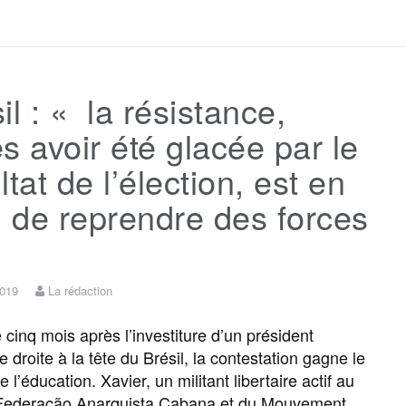
a
w
m
e
e
a
c
i
a
s
l
r
il : « la résistance,
e
t
i
s
e
t
s avoir été glacée par le
b
t
l
a
g
a
ltat de l’élection, est en
n de reprendre des forces
o
e
g
r
g
o
r
e
a
e
2019
La rédaction
k
m
r
cinq mois après l’investiture d’un président
 droite à la tête du Brésil, la contestation gagne le
l’éducation. Xavier, un militant libertaire actif au
 Federação Anarquista Cabana et du Mouvement