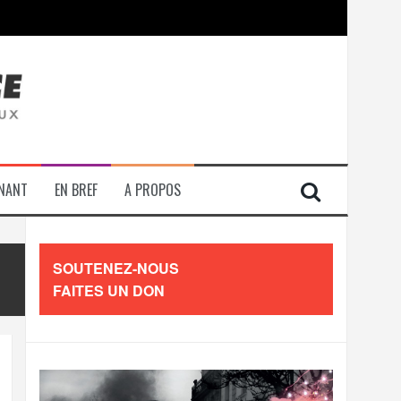
contre les travailleurs »
ENANT
EN BREF
A PROPOS
SOUTENEZ-NOUS
FAITES UN DON