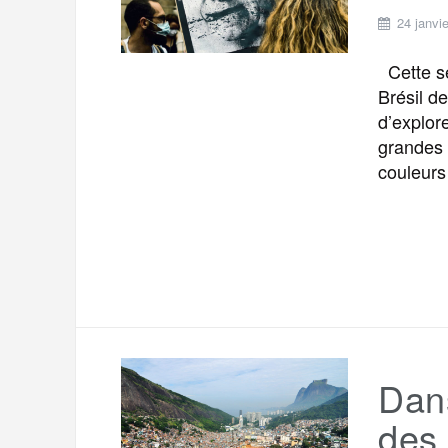
24 janvi
Cette se
Brésil d
d’explor
grandes 
couleurs
Dans
des 