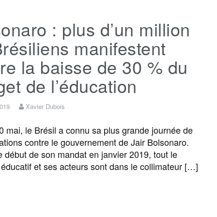
c
i
a
s
l
r
onaro : plus d’un million
e
t
i
s
e
t
résiliens manifestent
b
t
l
a
g
a
re la baisse de 30 % du
et de l’éducation
o
e
g
r
g
2019
Xavier Dubois
o
r
e
a
e
 mai, le Brésil a connu sa plus grande journée de
ations contre le gouvernement de Jair Bolsonaro.
k
m
r
e début de son mandat en janvier 2019, tout le
éducatif et ses acteurs sont dans le collimateur […]
F
T
E
M
T
P