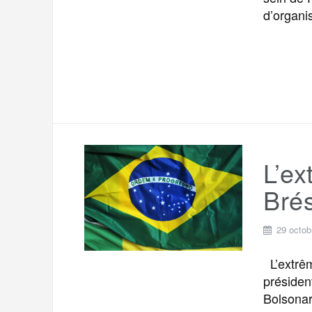
d’organi
L’ex
Brés
29 octob
L’extrêm
présiden
Bolsonar