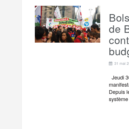
Bols
de B
cont
budg
31 mai 
Jeudi 30
manifest
Depuis l
système 