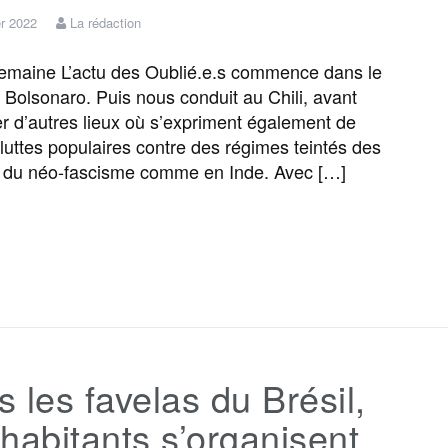
er 2022
La rédaction
maine L’actu des Oublié.e.s commence dans le
e Bolsonaro. Puis nous conduit au Chili, avant
er d’autres lieux où s’expriment également de
luttes populaires contre des régimes teintés des
 du néo-fascisme comme en Inde. Avec […]
F
T
E
M
T
P
a
w
m
e
e
a
c
i
a
s
l
r
 les favelas du Brésil,
e
t
i
s
e
t
habitants s’organisent