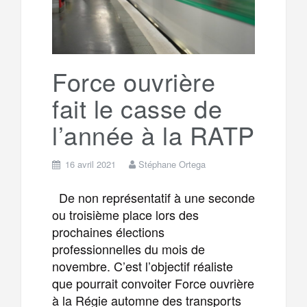
o
r
e
r
g
k
a
e
Force ouvrière
fait le casse de
m
r
l’année à la RATP
16 avril 2021
Stéphane Ortega
De non représentatif à une seconde
ou troisième place lors des
prochaines élections
professionnelles du mois de
novembre. C’est l’objectif réaliste
que pourrait convoiter Force ouvrière
à la Régie automne des transports