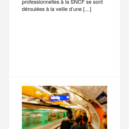
professionnelles à la SNCF se sont
déroulées à la veille d’une […]
F
T
E
M
a
w
m
e
T
P
c
i
a
s
e
a
e
t
i
s
l
r
b
t
l
a
e
t
o
e
g
g
a
o
r
e