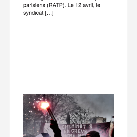
parisiens (RATP). Le 12 avril, le
syndicat […]
F
T
E
M
a
w
m
e
T
P
c
i
a
s
e
a
e
t
i
s
l
r
b
t
l
a
e
t
o
e
g
g
a
o
r
e