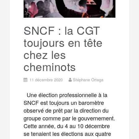
r
g
k
a
e
SNCF : la CGT
toujours en tête
m
r
chez les
cheminots
11 décembre 2020
Stéphane Ortega
Une élection professionnelle à la
SNCF est toujours un baromètre
observé de prêt par la direction du
groupe comme par le gouvernement.
Cette année, du 4 au 10 décembre
se tenaient les élections aux quatre