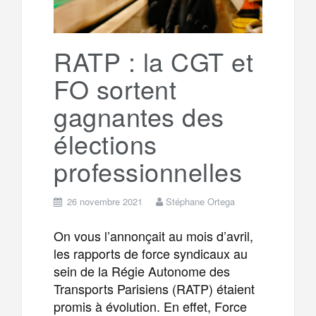
r
g
k
a
e
RATP : la CGT et
FO sortent
m
r
gagnantes des
élections
professionnelles
26 novembre 2021
Stéphane Ortega
On vous l’annonçait au mois d’avril,
les rapports de force syndicaux au
sein de la Régie Autonome des
Transports Parisiens (RATP) étaient
promis à évolution. En effet, Force