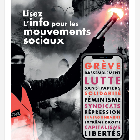
k
a
e
m
r