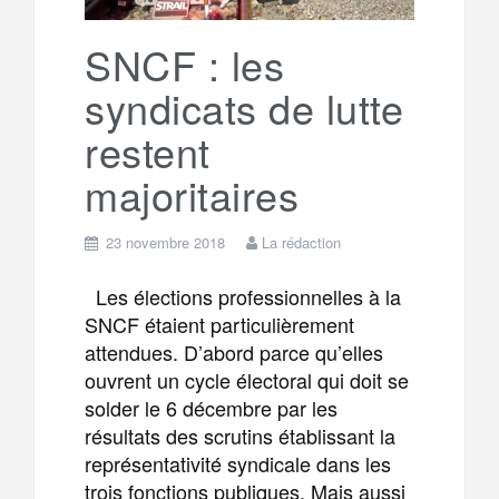
r
g
SNCF : les
k
a
e
syndicats de lutte
restent
m
r
majoritaires
23 novembre 2018
La rédaction
Les élections professionnelles à la
SNCF étaient particulièrement
attendues. D’abord parce qu’elles
ouvrent un cycle électoral qui doit se
solder le 6 décembre par les
résultats des scrutins établissant la
représentativité syndicale dans les
trois fonctions publiques. Mais aussi