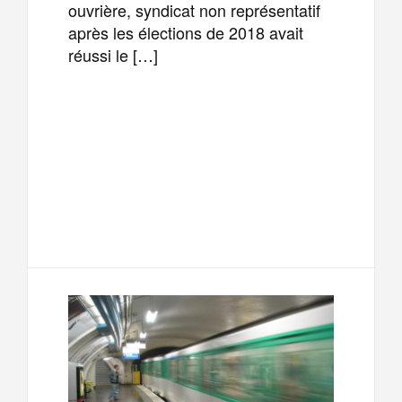
ouvrière, syndicat non représentatif
après les élections de 2018 avait
réussi le […]
F
T
E
M
a
w
m
e
T
P
c
i
a
s
e
a
e
t
i
s
l
r
b
t
l
a
e
t
o
e
g
g
a