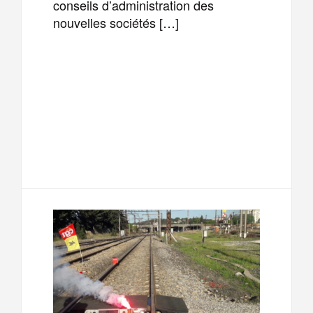
conseils d’administration des
nouvelles sociétés […]
F
T
E
M
a
w
m
e
T
P
c
i
a
s
e
a
e
t
i
s
l
r
b
t
l
a
e
t
o
e
g
g
a
o
r
e