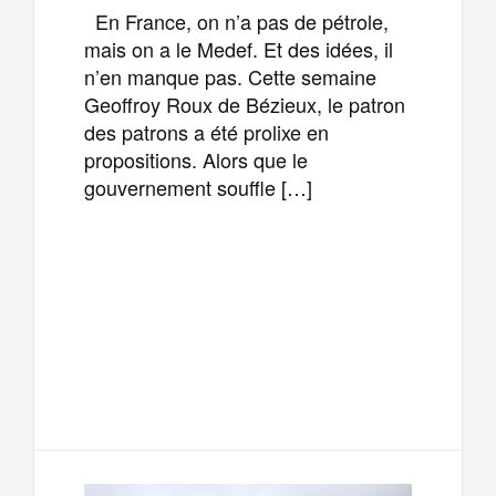
En France, on n’a pas de pétrole,
mais on a le Medef. Et des idées, il
n’en manque pas. Cette semaine
Geoffroy Roux de Bézieux, le patron
des patrons a été prolixe en
propositions. Alors que le
gouvernement souffle […]
F
T
E
M
a
w
m
e
T
P
c
i
a
s
e
a
e
t
i
s
l
r