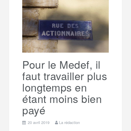
b
t
l
a
e
t
o
e
g
g
a
o
r
e
r
g
k
a
e
Pour le Medef, il
faut travailler plus
m
r
longtemps en
étant moins bien
payé
20 avril 2019
La rédaction