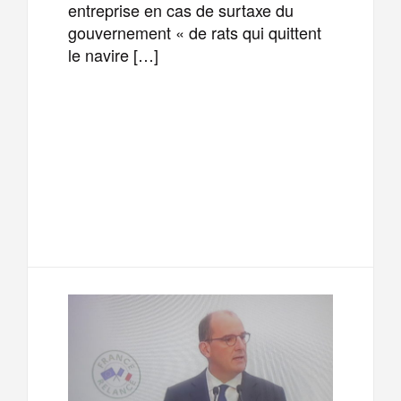
entreprise en cas de surtaxe du
gouvernement « de rats qui quittent
le navire […]
F
T
E
M
a
w
m
e
T
P
c
i
a
s
e
a
e
t
i
s
l
r
b
t
l
a
e
t
o
e
g
g
a