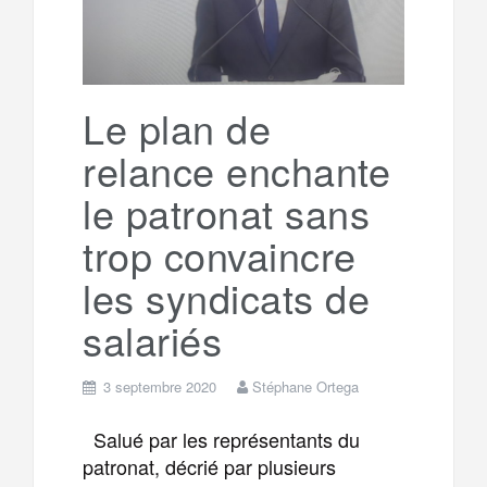
o
r
e
r
g
k
a
e
Le plan de
relance enchante
m
r
le patronat sans
trop convaincre
les syndicats de
salariés
3 septembre 2020
Stéphane Ortega
Salué par les représentants du
patronat, décrié par plusieurs