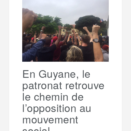
b
t
l
a
e
t
o
e
g
g
a
o
r
e
r
g
k
a
e
En Guyane, le
m
r
patronat retrouve
le chemin de
l’opposition au
mouvement
social