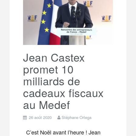
o
e
g
g
a
o
r
e
r
g
k
a
e
Jean Castex
promet 10
m
r
milliards de
cadeaux fiscaux
au Medef
26 août 2020
Stéphane Ortega
C’est Noël avant l’heure ! Jean