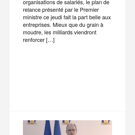
organisations de salariés, le plan de
relance présenté par le Premier
ministre ce jeudi fait la part belle aux
entreprises. Mieux que du grain à
moudre, les milliards viendront
renforcer […]
F
T
E
M
a
w
m
e
T
P
c
i
a
s
e
a
e
t
i
s
l
r
b
t
l
a
e
t