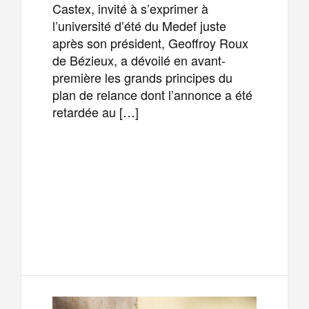
Castex, invité à s’exprimer à
l’université d’été du Medef juste
après son président, Geoffroy Roux
de Bézieux, a dévoilé en avant-
première les grands principes du
plan de relance dont l’annonce a été
retardée au […]
F
T
E
M
a
w
m
e
T
P
c
i
a
s
e
a
e
t
i
s
l
r