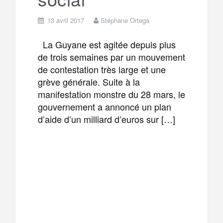
13 avril 2017
Stéphane Ortega
La Guyane est agitée depuis plus
de trois semaines par un mouvement
de contestation très large et une
grève générale. Suite à la
manifestation monstre du 28 mars, le
gouvernement a annoncé un plan
d’aide d’un milliard d’euros sur […]
F
T
E
M
a
w
m
e
T
P
c
i
a
s
e
a