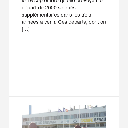
départ de 2000 salariés
supplémentaires dans les trois
années à venir. Ces départs, dont on
[…]
F
T
E
M
a
w
m
e
T
P
c
i
a
s
e
a
e
t
i
s
l
r
b
t
l
a
e
t
o
e
g