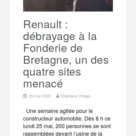
r
g
k
a
e
Renault :
débrayage à la
m
r
Fonderie de
Bretagne, un des
quatre sites
menacé
25 mai 2020
Stéphane Ortega
Une semaine agitée pour le
constructeur automobile. Dès 8 h ce
lundi 25 mai, 200 personnes se sont
rassemblées devant l’usine de la