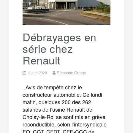
o
r
e
r
g
k
a
e
Débrayages en
série chez
m
r
Renault
2 juin 2020
Stéphane Ortega
Avis de tempête chez le
constructeur automobile. Ce lundi
matin, quelques 200 des 262
salariés de l’usine Renault de
Choisy-le-Roi se sont mis en grève
reconductible, selon l’intersyndicale
FO, CGT, CFDT, CFE-CGC de