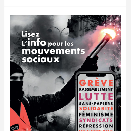
g
a
o
r
e
r
g
k
a
e
m
r