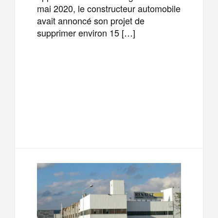
mai 2020, le constructeur automobile
avait annoncé son projet de
supprimer environ 15 […]
F
T
E
M
a
w
m
e
T
P
c
i
a
s
e
a
e
t
i
s
l
r
b
t
l
a
e
t
o
e
g
g
a