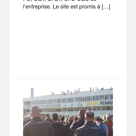
l’entreprise. Le site est promis à […]
F
T
E
M
a
w
m
e
T
P
c
i
a
s
e
a
e
t
i
s
l
r
b
t
l
a
e
t
o
e
g
g
a
o
r
e