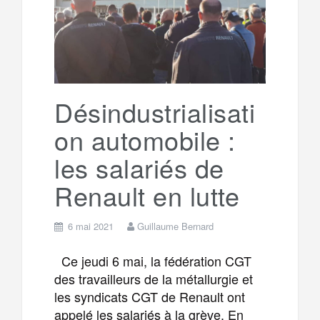
g
a
o
r
e
r
g
k
a
e
Désindustrialisati
on automobile :
m
r
les salariés de
Renault en lutte
6 mai 2021
Guillaume Bernard
Ce jeudi 6 mai, la fédération CGT
des travailleurs de la métallurgie et
les syndicats CGT de Renault ont
appelé les salariés à la grève. En