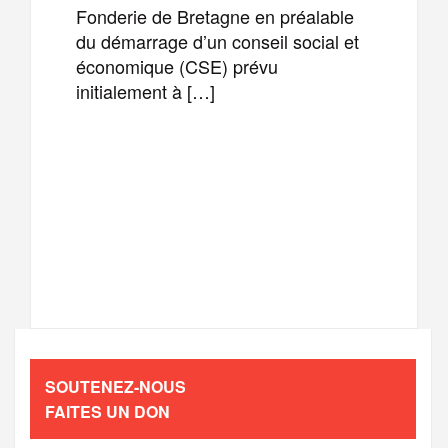
Fonderie de Bretagne en préalable
du démarrage d’un conseil social et
économique (CSE) prévu
initialement à […]
F
T
E
M
a
w
m
e
T
P
c
i
a
s
e
a
e
t
i
s
l
r
b
t
l
a
SOUTENEZ-NOUS
e
t
FAITES UN DON
o
e
g