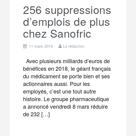
a
e
256 suppressions
d’emplois de plus
m
r
chez Sanofric
11 mars 2019
La rédaction
Avec plusieurs milliards d’euros de
bénéfices en 2018, le géant français
du médicament se porte bien et ses
actionnaires aussi. Pour les
employés, c’est une tout autre
histoire. Le groupe pharmaceutique
a annoncé vendredi 8 mars réduire
de 232 […]
F
T
E
M