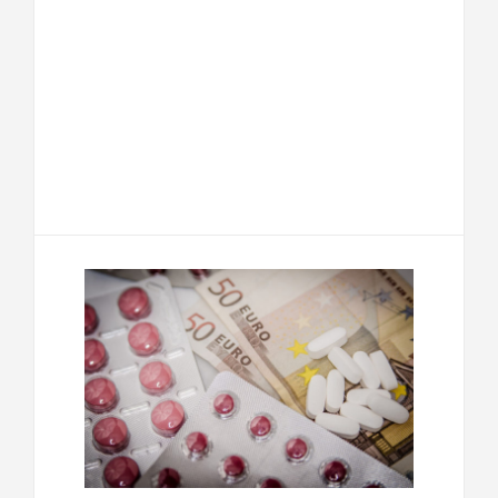
F
T
E
M
a
w
m
e
T
P
c
i
a
s
e
a
e
t
i
s
l
r
b
t
l
a
e
t
o
e
g
g
a
o
r
e
r
g
k