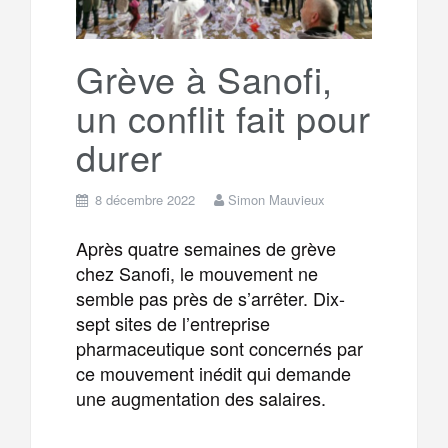
r
g
k
a
e
Grève à Sanofi,
un conflit fait pour
m
r
durer
8 décembre 2022
Simon Mauvieux
Après quatre semaines de grève
chez Sanofi, le mouvement ne
semble pas près de s’arrêter. Dix-
sept sites de l’entreprise
pharmaceutique sont concernés par
ce mouvement inédit qui demande
une augmentation des salaires.