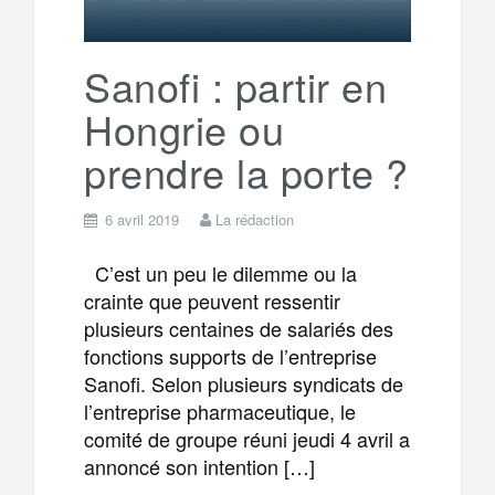
r
g
k
a
e
Sanofi : partir en
Hongrie ou
m
r
prendre la porte ?
6 avril 2019
La rédaction
C’est un peu le dilemme ou la
crainte que peuvent ressentir
plusieurs centaines de salariés des
fonctions supports de l’entreprise
Sanofi. Selon plusieurs syndicats de
l’entreprise pharmaceutique, le
comité de groupe réuni jeudi 4 avril a
annoncé son intention […]