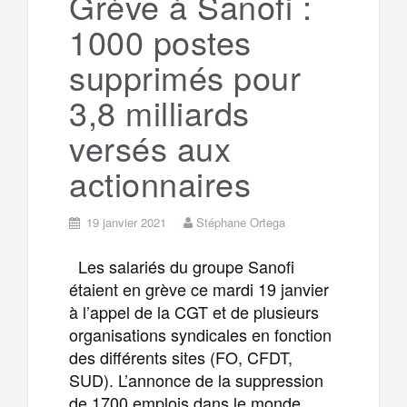
Grève à Sanofi :
1000 postes
m
r
supprimés pour
3,8 milliards
versés aux
actionnaires
19 janvier 2021
Stéphane Ortega
Les salariés du groupe Sanofi
étaient en grève ce mardi 19 janvier
à l’appel de la CGT et de plusieurs
organisations syndicales en fonction
des différents sites (FO, CFDT,
SUD). L’annonce de la suppression
de 1700 emplois dans le monde,