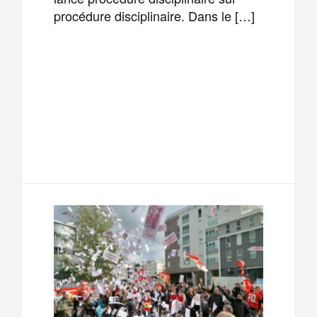
procédure disciplinaire. Dans le […]
F
T
E
M
a
w
m
e
T
P
c
i
a
s
e
a
e
t
i
s
l
r
b
t
l
a
e
t
o
e
g
g
a
o
r
e