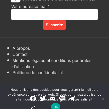
Votre adresse mail*
A propos
Contact
Mentions légales et conditions générales
d’utilisation
Politique de confidentialité
Nous utilisons des cookies pour vous garantir la meilleure
expérience sur notre site web. Si vous continuez à utiliser ce
F
T
E
M
T
site, nous supposerons que vous en êtes satisfait.
a
w
m
e
e
Rapports de Force
|
c
i
a
s
l
P
OK
e
t
i
s
e