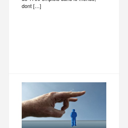
dont […]
F
T
E
M
a
w
m
e
T
P
c
i
a
s
e
a
e
t
i
s
l
r
b
t
l
a
e
t
o
e
g
g
a
o
r
e