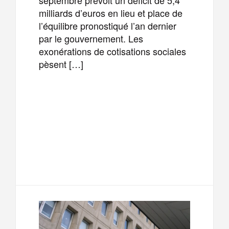
septembre prévoit un déficit de 5,4
milliards d’euros en lieu et place de
l’équilibre pronostiqué l’an dernier
par le gouvernement. Les
exonérations de cotisations sociales
pèsent […]
F
T
E
M
a
w
m
e
T
P
c
i
a
s
e
a
e
t
i
s
l
r
b
t
l
a
e
t