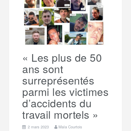
e
t
o
e
g
g
a
o
r
e
r
g
k
a
e
« Les plus de 50
ans sont
m
r
surreprésentés
parmi les victimes
d’accidents du
travail mortels »
2 mars 2023
Maïa Courtois