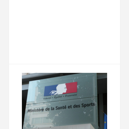
F
T
E
M
a
w
m
e
T
P
c
i
a
s
e
a
e
t
i
s
l
r
b
t
l
a
e
t
o
e
g
g
a
o
r
e
r
g