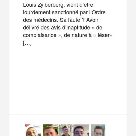
Louis Zylberberg, vient d’être
lourdement sanctionné par l’Ordre
des médecins. Sa faute ? Avoir
délivré des avis d’inaptitude « de
complaisance », de nature à « léser»
[…]
F
T
E
M
a
w
m
e
T
P
c
i
a
s
e
a
e
t
i
s
l
r
b
t
l
a