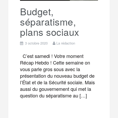
k
a
e
Budget,
séparatisme,
m
r
plans sociaux
3 octobre 2020
La rédaction
C’est samedi ! Votre moment
Récap Hebdo ! Cette semaine on
vous parle gros sous avec la
présentation du nouveau budget de
l’État et de la Sécurité sociale. Mais
aussi du gouvernement qui met la
question du séparatisme au […]
F
T
E
M