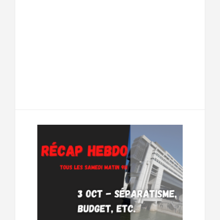
F
T
E
M
a
w
m
e
T
P
c
i
a
s
e
a
e
t
i
s
l
r
b
t
l
a
e
t
o
e
g
g
a
o
r
e
r
g