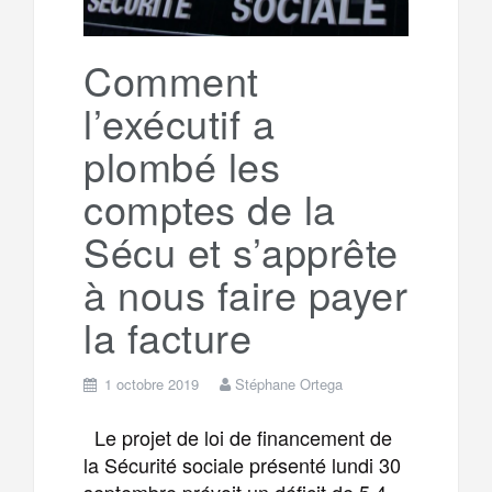
k
a
e
Comment
l’exécutif a
m
r
plombé les
comptes de la
Sécu et s’apprête
à nous faire payer
la facture
1 octobre 2019
Stéphane Ortega
Le projet de loi de financement de
la Sécurité sociale présenté lundi 30