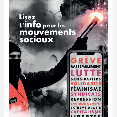
r
g
k
a
e
m
r