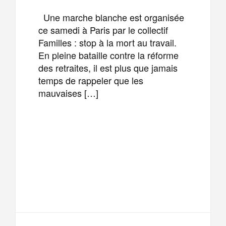
Une marche blanche est organisée
ce samedi à Paris par le collectif
Familles : stop à la mort au travail.
En pleine bataille contre la réforme
des retraites, il est plus que jamais
temps de rappeler que les
mauvaises […]
F
T
E
M
a
w
m
e
T
P
c
i
a
s
e
a
e
t
i
s
l
r