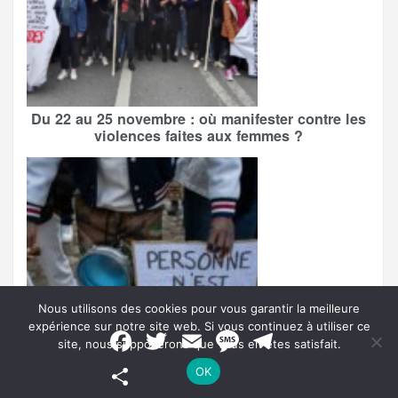
Du 22 au 25 novembre : où manifester contre les
violences faites aux femmes ?
Nous utilisons des cookies pour vous garantir la meilleure
expérience sur notre site web. Si vous continuez à utiliser ce
F
T
E
M
T
site, nous supposerons que vous en êtes satisfait.
a
w
m
e
e
c
i
a
s
l
P
OK
e
t
i
s
e
a
b
t
l
a
g