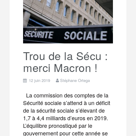
o
e
g
g
a
o
r
e
r
g
k
a
e
Trou de la Sécu :
merci Macron !
m
r
12 juin 2019
Stéphane Ortega
La commission des comptes de la
Sécurité sociale s’attend à un déficit
de la sécurité sociale s’élevant de
1,7 à 4,4 milliards d’euros en 2019.
L’équilibre pronostiqué par le
gouvernement pour cette année se