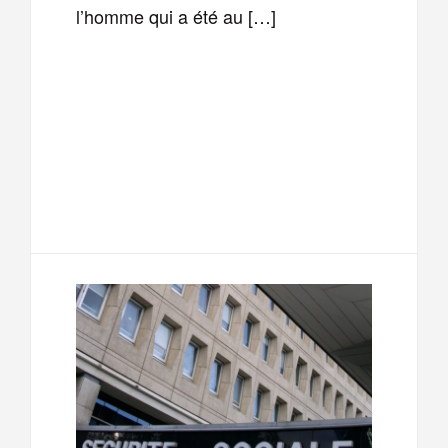
l’homme qui a été au […]
F
T
E
M
a
w
m
e
T
P
c
i
a
s
e
a
e
t
i
s
l
r
b
t
l
a
e
t
o
e
g
g
a
o
r
e
r
g