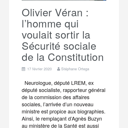
k
a
e
Olivier Véran :
l’homme qui
m
r
voulait sortir la
Sécurité sociale
de la Constitution
17 février 2020
Stéphane Ortega
Neurologue, député LREM, ex
député socialiste, rapporteur général
de la commission des affaires
sociales, l’arrivée d’un nouveau
ministre est propice aux biographies.
Ainsi, le remplaçant d’Agnès Buzyn
au ministère de la Santé est aussi