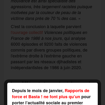
mouvance est ainsi spécialiste des
agressions, très largement racistes puisque
motivées par la couleur de peau de la
»
victime dans près de 70 % des cas.
C'est la conclusion à laquelle parvient
l'ouvrage collectif
Violences politiques en
, qui analyse
France de 1986 à nos jours
6000 épisodes et 9200 faits de violences
commis par divers groupes politiques, de
l'extrême droite à l'extrême gauche en
passant par les réseaux djihadistes et
indépendantistes de 1986 à juin 2020.
Depuis le mois de janvier,
Rapports de
force et Basta ! ne font plus qu’un
pour
porter l’actualité sociale au premier