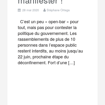
28 mai 2020
Stéphane Ortega
C’est un peu « open-bar » pour
tout, mais pas pour contester la
politique du gouvernement. Les
rassemblements de plus de 10
personnes dans l’espace public
restent interdits, au moins jusqu’au
22 juin, prochaine étape du
déconfinement. Fort d’une […]
F
T
E
M
a
w
m
e
T
P
c
i
a
s