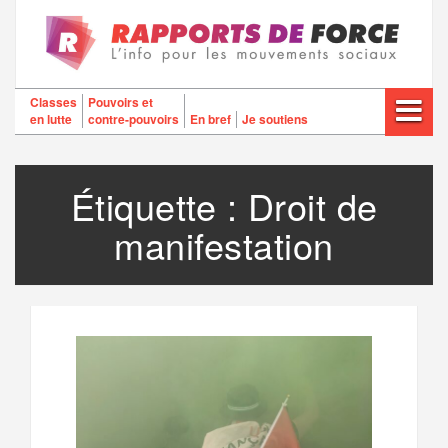
Aller
au
contenu
Classes
Pouvoirs et
en lutte
contre-pouvoirs
En bref
Je soutiens
Étiquette :
Droit de
manifestation