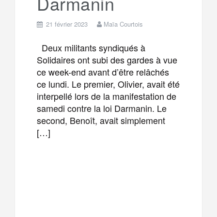
Darmanin
21 février 2023
Maïa Courtois
Deux militants syndiqués à
Solidaires ont subi des gardes à vue
ce week-end avant d’être relâchés
ce lundi. Le premier, Olivier, avait été
interpellé lors de la manifestation de
samedi contre la loi Darmanin. Le
second, Benoît, avait simplement
[…]
F
T
E
M
a
w
m
e
T
P
c
i
a
s