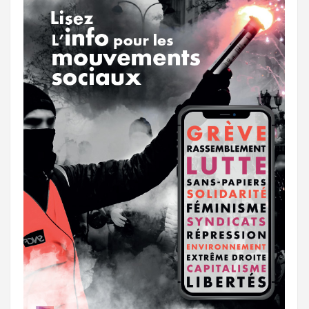
k
a
e
m
r