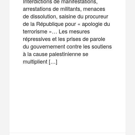
Interdictions de manifestations,
arrestations de militants, menaces
de dissolution, saisine du procureur
de la République pour « apologie du
terrorisme »… Les mesures
répressives et les prises de parole
du gouvernement contre les soutiens
à la cause palestinienne se
multiplient […]
F
T
E
M
a
w
m
e
T
P
c
i
a
s
e
a
e
t
i
s