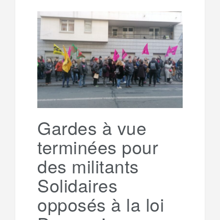
l
r
b
t
l
a
e
t
o
e
g
g
a
o
r
e
r
g
k
a
e
Gardes à vue
terminées pour
m
r
des militants
Solidaires
opposés à la loi