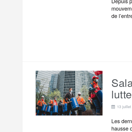
Depuis p
mouvemen
de l’entr
Sala
lutt
13 juille
Les dern
hausse d