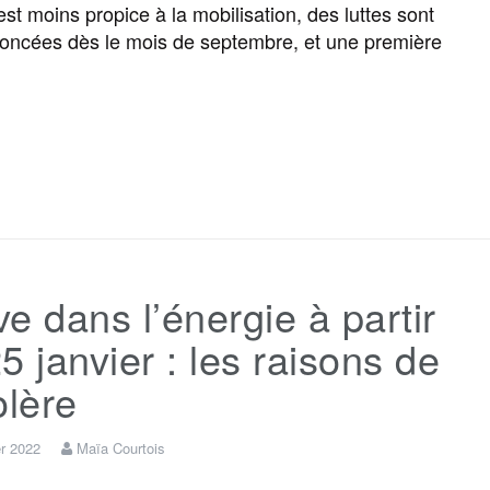
est moins propice à la mobilisation, des luttes sont
o
r
e
a
e
oncées dès le mois de septembre, et une première
k
m
r
F
T
E
M
T
P
a
w
m
e
e
a
c
i
a
s
l
r
e dans l’énergie à partir
e
t
i
s
e
t
5 janvier : les raisons de
b
t
l
a
g
a
olère
o
e
g
r
g
er 2022
Maïa Courtois