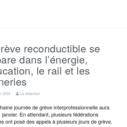
F
T
E
M
T
P
a
w
m
e
e
a
c
i
a
s
l
r
rève reconductible se
e
t
i
s
e
t
are dans l’énergie,
b
t
l
a
g
a
ucation, le rail et les
ineries
o
e
g
r
g
er 2023
La rédaction
o
r
e
a
e
aine journée de grève interprofessionnelle aura
1 janvier. En attendant, plusieurs fédérations
k
m
r
es ont posé des appels à plusieurs jours de grève,