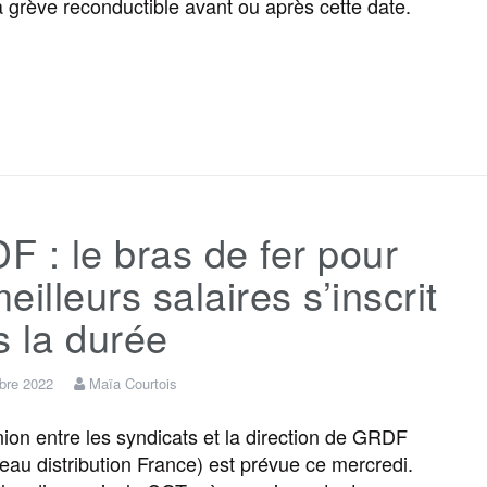
la grève reconductible avant ou après cette date.
F
T
E
M
T
P
a
w
m
e
e
a
c
i
a
s
l
r
 : le bras de fer pour
e
t
i
s
e
t
eilleurs salaires s’inscrit
b
t
l
a
g
a
 la durée
o
e
g
r
g
bre 2022
Maïa Courtois
ion entre les syndicats et la direction de GRDF
o
r
e
a
e
eau distribution France) est prévue ce mercredi.