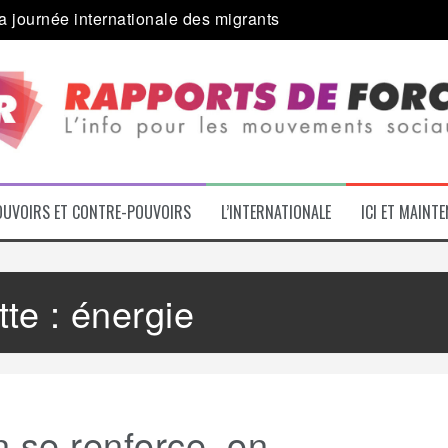
a journée internationale des migrants
 alliance inédite » avec les associations d’usagers ?
e – L’Actu des Oublié.es
ale contre « l’une des plus grandes attaques jamais menées 
: pourquoi ça peut marcher
 le médico-social
OUVOIRS ET CONTRE-POUVOIRS
L’INTERNATIONALE
ICI ET MAINT
tte :
énergie
 se renforce, on