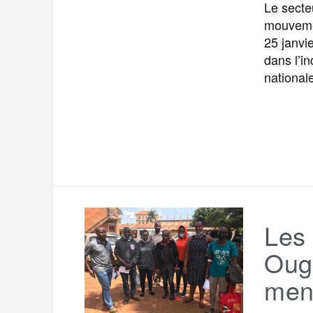
Le secte
mouvemen
25 janvie
dans l’in
national
Les 
Oug
men