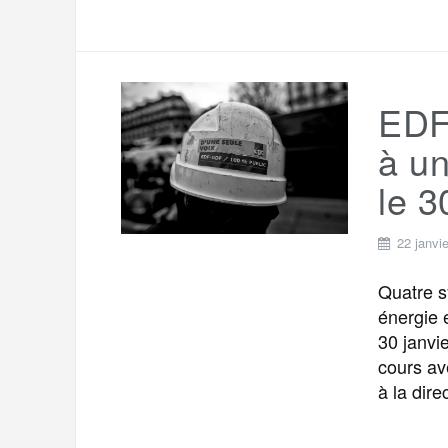
EDF 
à un
le 3
22 janvi
Quatre 
énergie 
30 janvi
cours av
à la dire