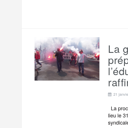
La g
prép
l’éd
raff
21 janvi
La proch
lieu le 3
syndical