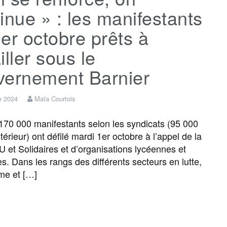
inue » : les manifestants
er octobre prêts à
iller sous le
vernement Barnier
e 2024
Maïa Courtois
170 000 manifestants selon les syndicats (95 000
ntérieur) ont défilé mardi 1er octobre à l’appel de la
 et Solidaires et d’organisations lycéennes et
es. Dans les rangs des différents secteurs en lutte,
me et […]
F
T
E
M
T
P