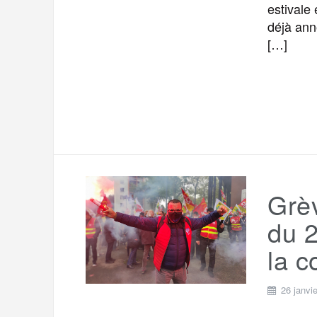
estivale 
déjà ann
[…]
Grèv
du 2
la c
26 janvi