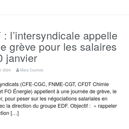
a
w
m
e
e
a
c
i
a
s
l
r
: l’intersyndicale appelle
e
t
i
s
e
t
e grève pour les salaires
b
t
l
a
g
a
0 janvier
o
e
g
r
g
er 2024
Maïa Courtois
syndicats (CFE-CGC, FNME-CGT, CFDT Chimie
o
r
e
a
e
et FO Énergie) appellent à une journée de grève, le
er, pour peser sur les négociations salariales en
k
m
r
ec la direction du groupe EDF. Objectif : « rappeler
ction […]