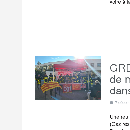
voire à 
GRDF
de m
dans
7 décem
Une réun
(Gaz rés