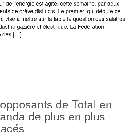
ur de l’énergie est agité, cette semaine, par deux
o
r
e
a
e
ts de grève distincts. Le premier, qui débute ce
r, vise à mettre sur la table la question des salaires
k
m
r
dustrie gazière et électrique. La Fédération
e des […]
F
T
E
M
T
P
a
w
m
e
e
a
c
i
a
s
l
r
opposants de Total en
e
t
i
s
e
t
anda de plus en plus
b
t
l
a
g
a
acés