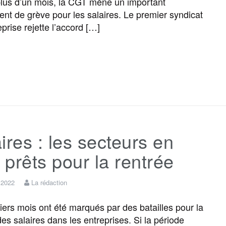
lus d’un mois, la CGT mène un important
k
m
r
t de grève pour les salaires. Le premier syndicat
eprise rejette l’accord […]
F
T
E
M
T
P
a
w
m
e
e
a
c
i
a
s
l
r
ires : les secteurs en
e
t
i
s
e
t
e prêts pour la rentrée
b
t
l
a
g
a
t 2022
La rédaction
o
e
g
r
g
iers mois ont été marqués par des batailles pour la
es salaires dans les entreprises. Si la période