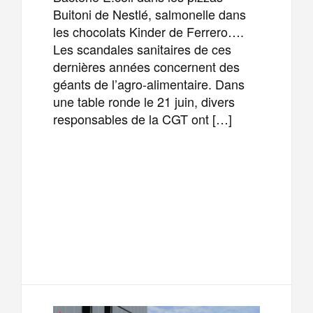
Buitoni de Nestlé, salmonelle dans
les chocolats Kinder de Ferrero….
Les scandales sanitaires de ces
dernières années concernent des
géants de l’agro-alimentaire. Dans
une table ronde le 21 juin, divers
responsables de la CGT ont […]
F
T
E
M
a
w
m
e
T
P
c
i
a
s
e
a
e
t
i
s
l
r