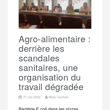
g
a
o
r
e
r
g
k
a
e
Agro-alimentaire :
derrière les
m
r
scandales
sanitaires, une
organisation du
travail dégradée
21 juin 2022
Maïa Courtois
Bactérie E.coli dans les pizzas