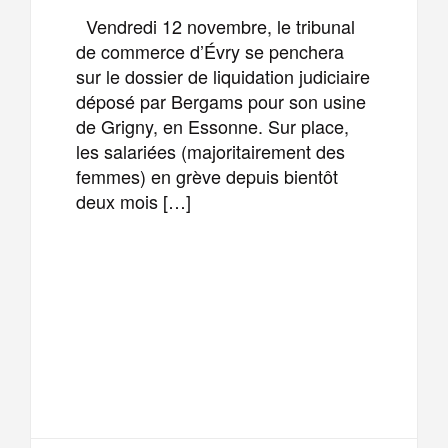
Vendredi 12 novembre, le tribunal
de commerce d’Évry se penchera
sur le dossier de liquidation judiciaire
déposé par Bergams pour son usine
de Grigny, en Essonne. Sur place,
les salariées (majoritairement des
femmes) en grève depuis bientôt
deux mois […]
F
T
E
M
a
w
m
e
T
P
c
i
a
s
e
a
e
t
i
s