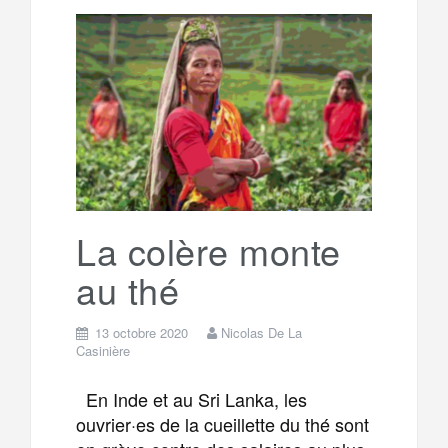
l
r
b
t
l
a
e
t
o
e
g
g
a
o
r
e
r
g
k
a
e
La colère monte
au thé
m
r
13 octobre 2020
Nicolas De La
Casinière
En Inde et au Sri Lanka, les
ouvrier·es de la cueillette du thé sont