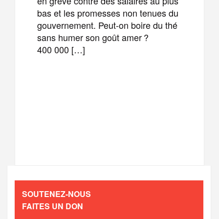
en grève contre des salaires au plus
bas et les promesses non tenues du
gouvernement. Peut-on boire du thé
sans humer son goût amer ?
400 000 […]
F
T
E
M
a
w
m
e
T
P
c
i
a
s
e
a
e
t
i
s
l
r
b
t
l
a
SOUTENEZ-NOUS
e
t
FAITES UN DON