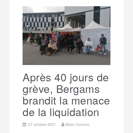
l
r
b
t
l
a
e
t
o
e
g
g
a
o
r
e
r
g
k
a
e
Après 40 jours de
grève, Bergams
m
r
brandit la menace
de la liquidation
27 octobre 2021
Maïa Courtois