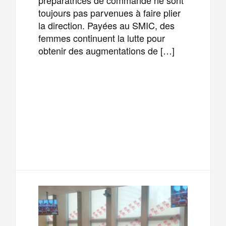
toujours pas parvenues à faire plier
la direction. Payées au SMIC, des
femmes continuent la lutte pour
obtenir des augmentations de […]
F
T
E
M
a
w
m
e
T
P
c
i
a
s
e
a
e
t
i
s
l
r
b
t
l
a
e
t
o
e
g