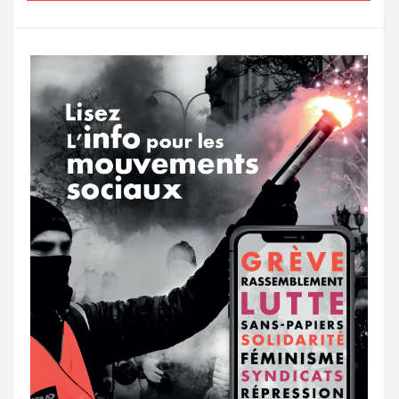
o
e
g
g
a
o
r
e
r
g
k
a
e
m
r