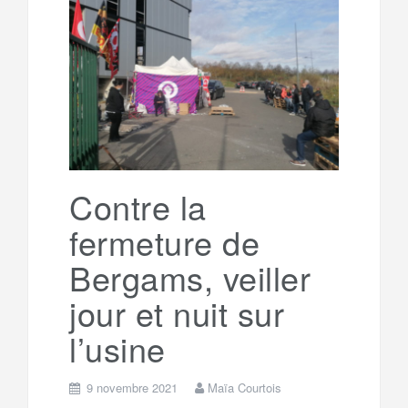
b
t
l
a
e
t
o
e
g
g
a
o
r
e
r
g
k
a
e
Contre la
fermeture de
m
r
Bergams, veiller
jour et nuit sur
l’usine
9 novembre 2021
Maïa Courtois