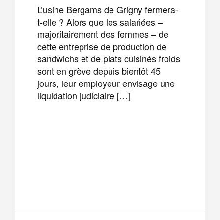
L’usine Bergams de Grigny fermera-
t-elle ? Alors que les salariées –
majoritairement des femmes – de
cette entreprise de production de
sandwichs et de plats cuisinés froids
sont en grève depuis bientôt 45
jours, leur employeur envisage une
liquidation judiciaire […]
F
T
E
M
a
w
m
e
T
P
c
i
a
s
e
a
e
t
i
s