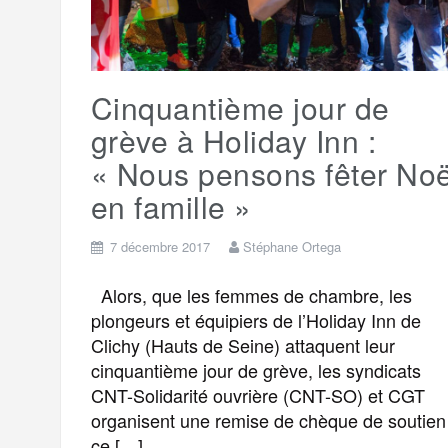
t
e
r
a
a
g
m
Cinquantième jour de
e
r
grève à Holiday Inn :
« Nous pensons fêter Noë
en famille »
7 décembre 2017
Stéphane Ortega
Alors, que les femmes de chambre, les
plongeurs et équipiers de l’Holiday Inn de
Clichy (Hauts de Seine) attaquent leur
cinquantième jour de grève, les syndicats
CNT-Solidarité ouvrière (CNT-SO) et CGT
organisent une remise de chèque de soutien
ce […]