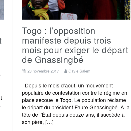
k
m
e
:
Togo : l’opposition
r
t
manifeste depuis trois
mois pour exiger le départ
de Gnassingbé
28 novembre 2017
Gayle Salem
r
Depuis le mois d’août, un mouvement
populaire de contestation contre le régime en
t
place secoue le Togo. Le population réclame
a
le départ du président Faure Gnassingbé. A la
tête de l’État depuis douze ans, il succède à
son père, […]