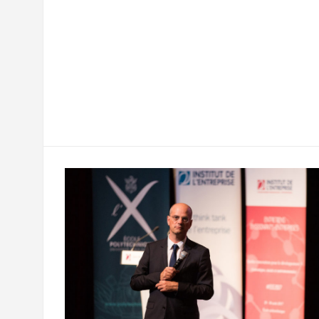
F
T
E
M
T
a
w
m
e
e
P
c
i
a
s
l
a
e
t
i
s
e
r
b
t
l
a
g
t
o
e
g
r
a
o
r
e
a
g
k
m
e