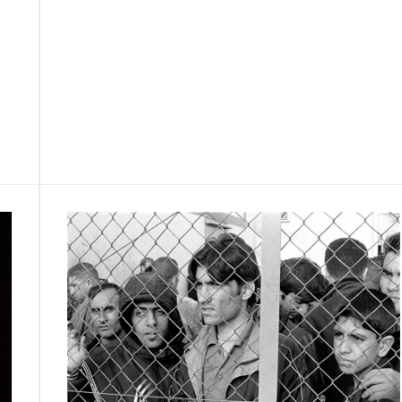
F
T
E
M
T
a
w
m
e
e
P
c
i
a
s
l
a
e
t
i
s
e
r
b
t
l
a
g
t
o
e
g
r
a
o
r
e
a
g
k
m