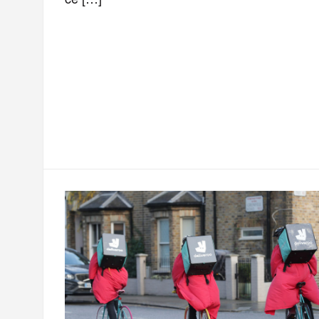
F
T
E
M
T
a
w
m
e
e
P
c
i
a
s
l
a
e
t
i
s
e
r
b
t
l
a
g
t
o
e
g
r
a
o
r
e
a
g