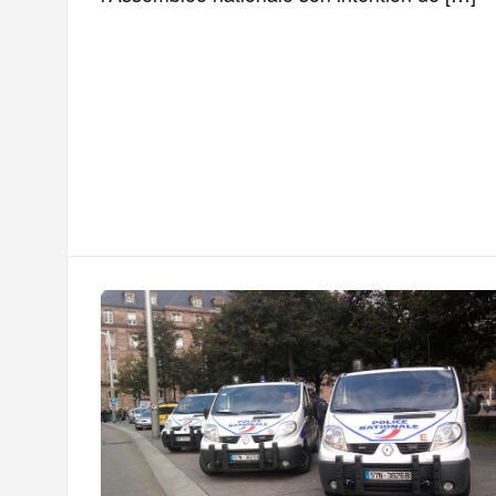
F
T
E
M
T
a
w
m
e
e
P
c
i
a
s
l
a
e
t
i
s
e
r
b
t
l
a
g
t
o
e
g
r
a
o
r
e
a
g