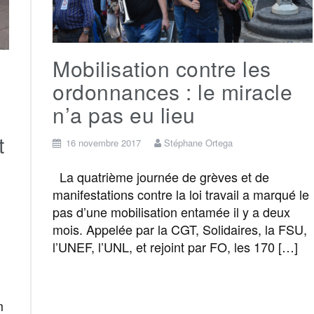
Mobilisation contre les
ordonnances : le miracle
n’a pas eu lieu
t
16 novembre 2017
Stéphane Ortega
La quatrième journée de grèves et de
manifestations contre la loi travail a marqué le
pas d’une mobilisation entamée il y a deux
mois. Appelée par la CGT, Solidaires, la FSU,
l’UNEF, l’UNL, et rejoint par FO, les 170 […]
F
T
E
M
T
m