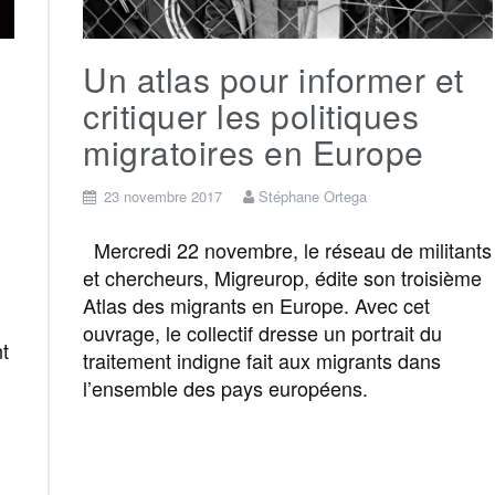
e
Un atlas pour informer et
r
critiquer les politiques
migratoires en Europe
23 novembre 2017
Stéphane Ortega
Mercredi 22 novembre, le réseau de militants
et chercheurs, Migreurop, édite son troisième
Atlas des migrants en Europe. Avec cet
ouvrage, le collectif dresse un portrait du
t
traitement indigne fait aux migrants dans
l’ensemble des pays européens.
F
T
E
M
T