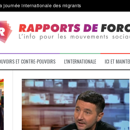
 alliance inédite » avec les associations d’usagers ?
e – L’Actu des Oublié.es
ale contre « l’une des plus grandes attaques jamais menées 
: pourquoi ça peut marcher
 le médico-social
OUVOIRS ET CONTRE-POUVOIRS
L’INTERNATIONALE
ICI ET MAINT