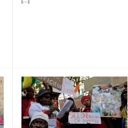
F
T
E
M
T
a
w
m
e
e
P
c
i
a
s
l
a
e
t
i
s
e
r
b
t
l
a
g
t
o
e
g
r
a
o
r
e
a
g