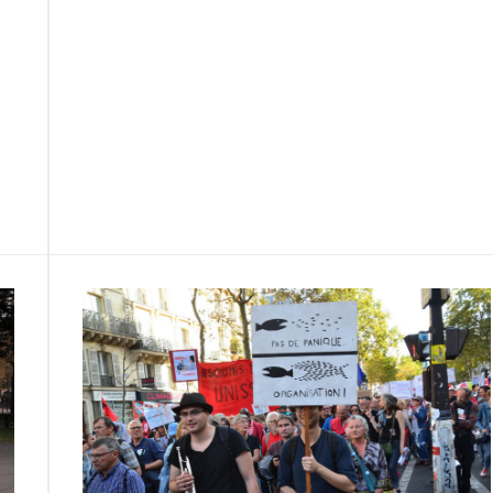
a
w
m
e
e
P
c
i
a
s
l
a
e
t
i
s
e
r
b
t
l
a
g
t
o
e
g
r
a
o
r
e
a
g
k
m
e
r