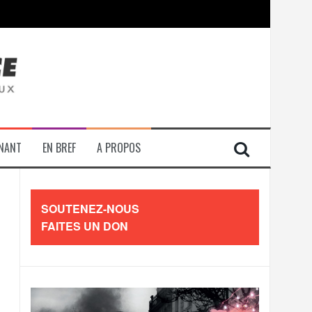
contre les travailleurs »
ENANT
EN BREF
A PROPOS
SOUTENEZ-NOUS
FAITES UN DON