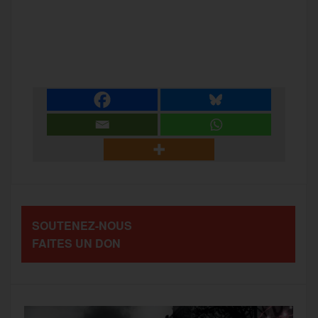
a
w
m
e
e
P
c
i
a
s
l
a
e
t
i
s
e
r
b
t
l
a
g
t
o
e
g
r
a
SOUTENEZ-NOUS
o
r
e
a
FAITES UN DON
g
k
m
e