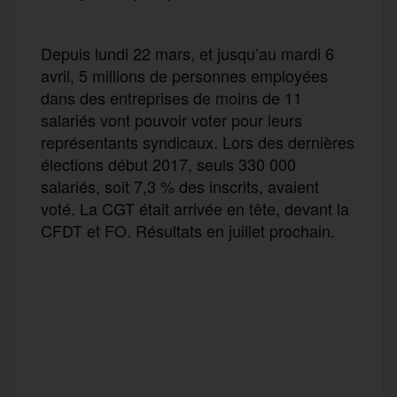
Depuis lundi 22 mars, et jusqu’au mardi 6
avril, 5 millions de personnes employées
dans des entreprises de moins de 11
salariés vont pouvoir voter pour leurs
représentants syndicaux. Lors des dernières
élections début 2017, seuls 330 000
salariés, soit 7,3 % des inscrits, avaient
voté. La CGT était arrivée en tête, devant la
CFDT et FO. Résultats en juillet prochain.
F
T
E
M
T
a
w
m
e
e
P
c
i
a
s
l