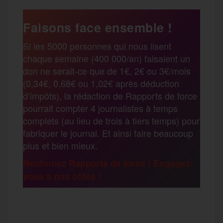
a
e
t
i
s
e
Faisons face ensemble !
r
Si les 5000 personnes qui nous lisent
b
t
l
a
g
chaque semaine (400 000/an) faisaient un
t
don ne serait-ce que de 1€, 2€ ou 3€/mois
o
e
g
r
(0,34€, 0,68€ ou 1,02€ après déduction
a
d’impôts), la rédaction de Rapports de force
pourrait compter 4 journalistes à temps
o
r
e
a
complets (au lieu de trois à tiers temps) pour
g
fabriquer le journal. Et ainsi faire beaucoup
k
m
plus et bien mieux.
e
Renforcez Rapports de force ! Engagez-
vous à nos côtés !
r
F
T
E
M
T