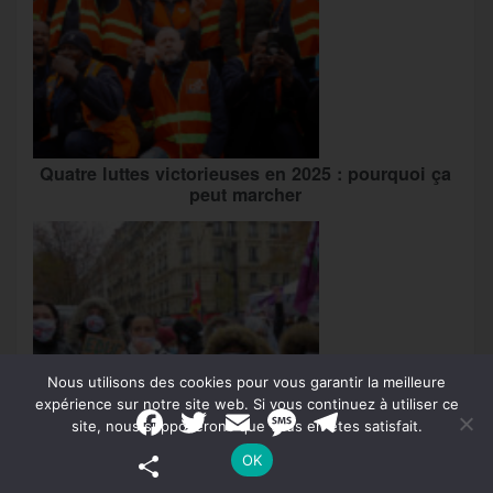
Quatre luttes victorieuses en 2025 : pourquoi ça
peut marcher
Nous utilisons des cookies pour vous garantir la meilleure
expérience sur notre site web. Si vous continuez à utiliser ce
F
T
E
M
T
site, nous supposerons que vous en êtes satisfait.
a
w
m
e
e
c
i
a
s
l
P
OK
e
t
i
s
e
a
b
t
l
a
g