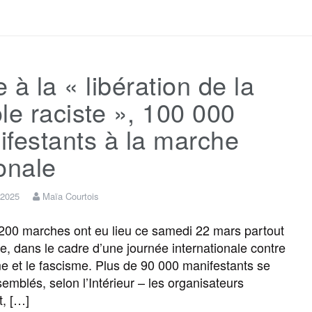
a
w
m
e
e
a
c
i
a
s
l
r
 à la « libération de la
e
t
i
s
e
t
le raciste », 100 000
b
t
l
a
g
a
festants à la marche
onale
o
e
g
r
g
 2025
Maïa Courtois
o
r
e
a
e
200 marches ont eu lieu ce samedi 22 mars partout
e, dans le cadre d’une journée internationale contre
k
m
r
me et le fascisme. Plus de 90 000 manifestants se
semblés, selon l’Intérieur – les organisateurs
, […]