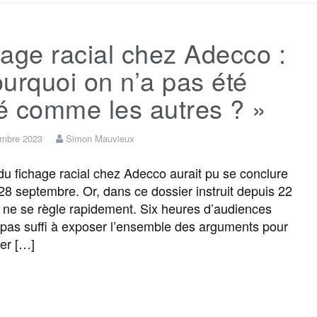
c
i
a
s
l
r
age racial chez Adecco :
e
t
i
s
e
t
urquoi on n’a pas été
b
t
l
a
g
a
té comme les autres ? »
o
e
g
r
g
embre 2023
Simon Mauvieux
e du fichage racial chez Adecco aurait pu se conclure
o
r
e
a
e
 28 septembre. Or, dans ce dossier instruit depuis 22
n ne se règle rapidement. Six heures d’audiences
k
m
r
 pas suffi à exposer l’ensemble des arguments pour
er […]
F
T
E
M
T
P