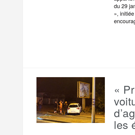
du 29 ja
», initié
encourag
« Pr
voit
d’ag
les 