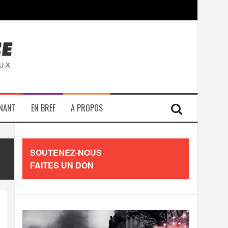
contre les travailleurs »
ENANT
EN BREF
A PROPOS
SOUTENEZ-NOUS
FAITES UN DON