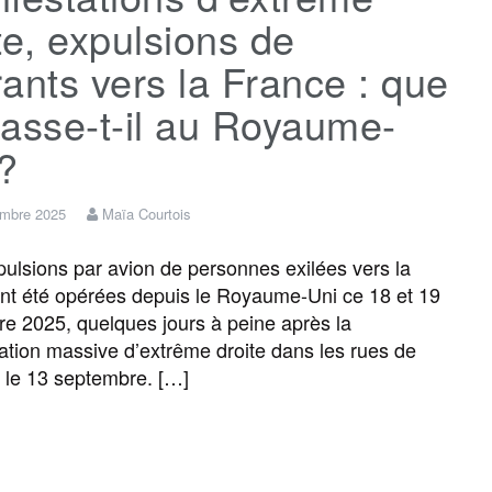
te, expulsions de
ants vers la France : que
asse-t-il au Royaume-
?
embre 2025
Maïa Courtois
ulsions par avion de personnes exilées vers la
nt été opérées depuis le Royaume-Uni ce 18 et 19
e 2025, quelques jours à peine après la
ation massive d’extrême droite dans les rues de
 le 13 septembre. […]
F
T
E
M
T
P