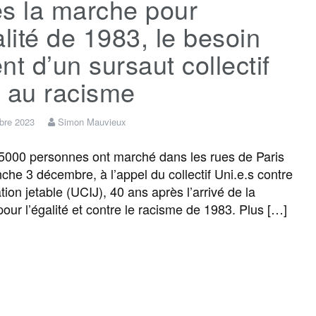
ès la marche pour
alité de 1983, le besoin
o
e
g
r
g
nt d’un sursaut collectif
o
r
e
a
e
 au racisme
k
m
r
bre 2023
Simon Mauvieux
5000 personnes ont marché dans les rues de Paris
che 3 décembre, à l’appel du collectif Uni.e.s contre
tion jetable (UCIJ), 40 ans après l’arrivé de la
our l’égalité et contre le racisme de 1983. Plus […]
F
T
E
M
T
P
a
w
m
e
e
a