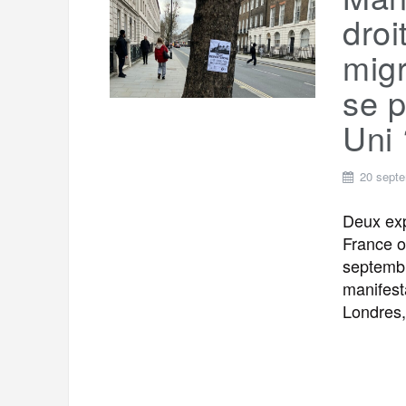
t
e
droi
r
a
a
migr
g
m
se p
e
r
Uni 
20 sept
Deux exp
France o
septembr
manifest
Londres,