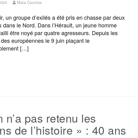
 2024
Maïa Courtois
o
r
e
a
e
ir, un groupe d’exilés a été pris en chasse par deux
s dans le Nord. Dans l’Hérault, un jeune homme
k
m
r
failli être noyé par quatre agresseurs. Depuis les
s des européennes le 9 juin plaçant le
lement […]
F
T
E
M
T
P
a
w
m
e
e
a
c
i
a
s
l
r
 n’a pas retenu les
e
t
i
s
e
t
ns de l’histoire » : 40 ans
b
t
l
a
g
a