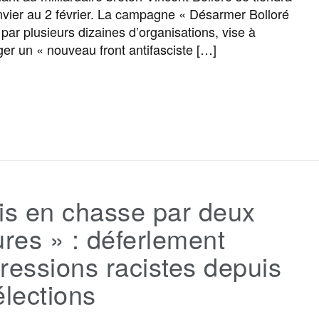
nvier au 2 février. La campagne « Désarmer Bolloré
e par plusieurs dizaines d’organisations, vise à
er un « nouveau front antifasciste […]
F
T
E
M
T
P
a
w
m
e
e
a
c
i
a
s
l
r
is en chasse par deux
e
t
i
s
e
t
ures » : déferlement
b
t
l
a
g
a
ressions racistes depuis
élections
o
e
g
r
g