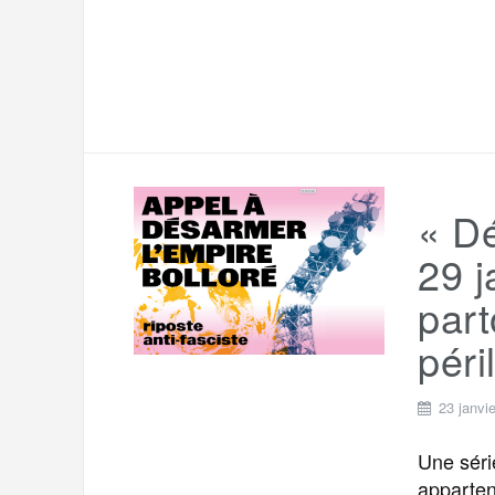
« Dé
29 j
part
péri
23 janvi
Une séri
apparten