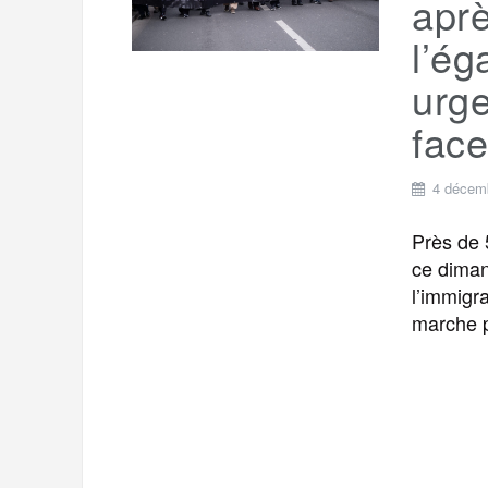
apr
l’ég
urge
face
4 décem
Près de 
ce diman
l’immigra
marche p