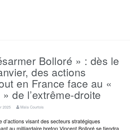
F
T
E
M
T
P
a
w
m
e
e
a
c
i
a
s
l
r
sarmer Bolloré » : dès le
e
t
i
s
e
t
anvier, des actions
b
t
l
a
g
a
out en France face au «
l » de l’extrême-droite
o
e
g
r
g
er 2025
Maïa Courtois
o
r
e
a
e
e d’actions visant des secteurs stratégiques
ant au milliardaire breton Vincent Bolloré se tiendra
k
m
r