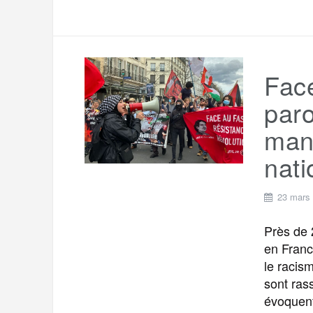
Face
paro
mani
nati
23 mars
Près de 
en Franc
le racis
sont ras
évoquent