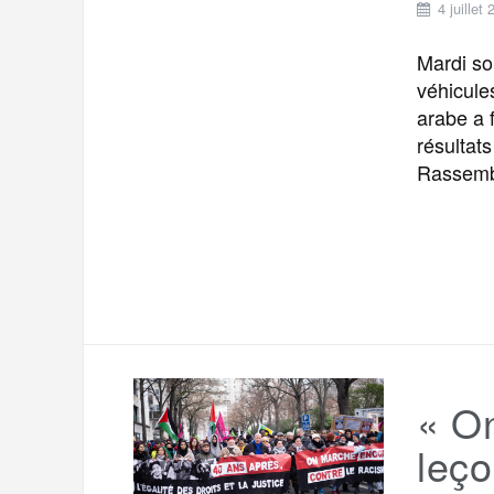
4 juillet
Mardi so
véhicule
arabe a 
résultat
Rassemb
« On
leço