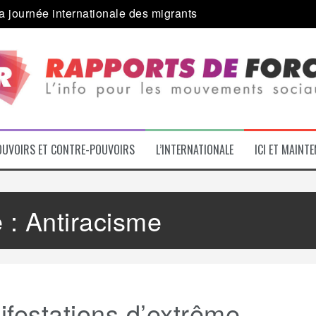
a journée internationale des migrants
 alliance inédite » avec les associations d’usagers ?
e – L’Actu des Oublié.es
ale contre « l’une des plus grandes attaques jamais menées 
: pourquoi ça peut marcher
 le médico-social
OUVOIRS ET CONTRE-POUVOIRS
L’INTERNATIONALE
ICI ET MAINT
e :
Antiracisme
festations d’extrême