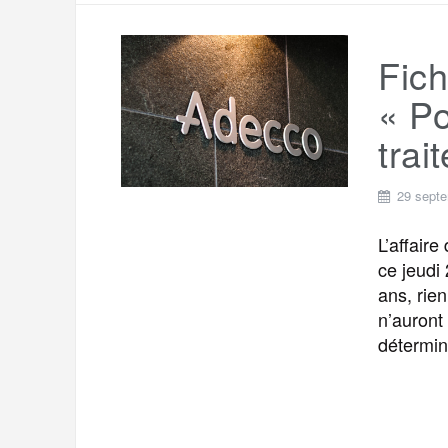
Fich
« Po
trai
29 sept
L’affair
ce jeudi
ans, rie
n’auront
détermin