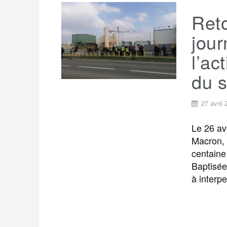
Reto
jour
l’ac
du s
27 avril
Le 26 av
Macron, 
centaine
Baptisée 
à interpel