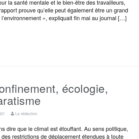
ur la santé mentale et le bien-être des travailleurs,
rapport prouve qu’elle peut également être un grand
o
r
e
a
e
 l’environnement », expliquait fin mai au journal […]
k
m
r
F
T
E
M
T
P
a
w
m
e
e
a
c
i
a
s
l
r
nfinement, écologie,
e
t
i
s
e
t
aratisme
b
t
l
a
g
a
021
La rédaction
o
e
g
r
g
s dire que le climat est étouffant. Au sens politique,
: des restrictions de déplacement étendues à toute