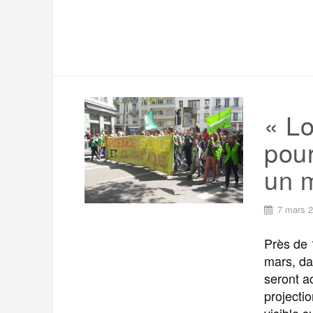
« L
pour
un m
7 mars 
Près de 
mars, da
seront a
projecti
visible 