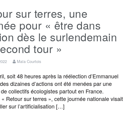
ur sur terres, une
e
t
i
s
e
t
née pour « être dans
b
t
l
a
g
a
tion dès le surlendemain
econd tour »
o
e
g
r
g
 2022
Maïa Courtois
o
r
e
a
e
ril, soit 48 heures après la réélection d’Emmanuel
des dizaines d’actions ont été menées par une
k
m
r
 de collectifs écologistes partout en France.
« Retour sur terres », cette journée nationale visait
ler sur l’artificialisation […]
F
T
E
M
T
P