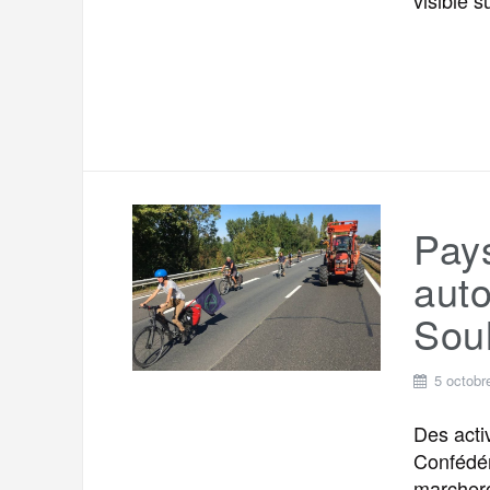
Pays
auto
Soul
5 octobr
Des acti
Confédér
marchero