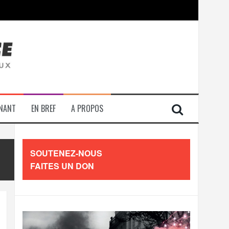
contre les travailleurs »
ENANT
EN BREF
A PROPOS
SOUTENEZ-NOUS
FAITES UN DON