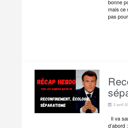
bonne po
mais ce 
pas pour
Reco
sép
3 avril 2
Il va san
d’abord 