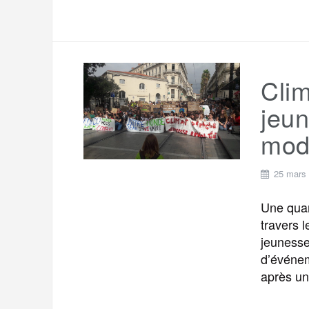
Clim
jeu
mod
25 mars
Une quar
travers 
jeunesse
d’événem
après un 