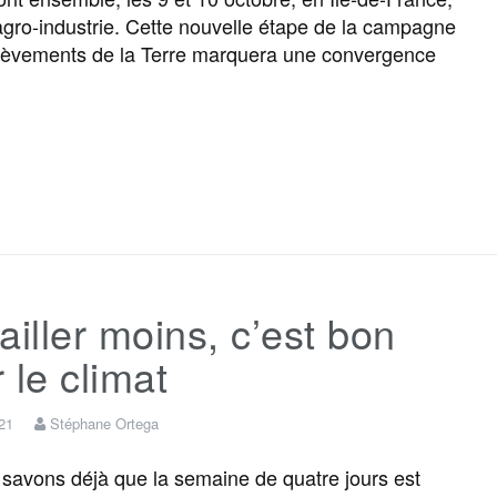
k
m
r
’agro-industrie. Cette nouvelle étape de la campagne
lèvements de la Terre marquera une convergence
F
T
E
M
T
P
a
w
m
e
e
a
c
i
a
s
l
r
ailler moins, c’est bon
e
t
i
s
e
t
 le climat
b
t
l
a
g
a
021
Stéphane Ortega
o
e
g
r
g
avons déjà que la semaine de quatre jours est