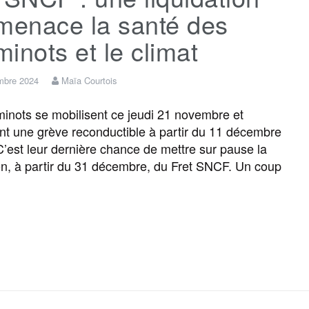
menace la santé des
inots et le climat
mbre 2024
Maïa Courtois
inots se mobilisent ce jeudi 21 novembre et
t une grève reconductible à partir du 11 décembre
 C’est leur dernière chance de mettre sur pause la
ion, à partir du 31 décembre, du Fret SNCF. Un coup
F
T
E
M
T
P
a
w
m
e
e
a
c
i
a
s
l
r