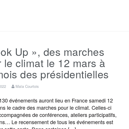
F
T
E
M
T
P
a
w
m
e
e
a
c
i
a
s
l
r
ook Up », des marches
e
t
i
s
e
t
 le climat le 12 mars à
b
t
l
a
g
a
ois des présidentielles
o
e
g
r
g
2022
Maïa Courtois
130 événements auront lieu en France samedi 12
o
r
e
a
e
ns le cadre des marches pour le climat. Celles-ci
ccompagnées de conférences, ateliers participatifs,
k
m
r
ons… Le recensement de tous les événements est
sur cette carte. Dans certaines […]