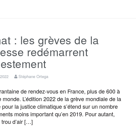
a
w
m
e
e
a
c
i
a
s
l
r
at : les grèves de la
e
t
i
s
e
t
nesse redémarrent
b
t
l
a
g
a
estement
o
e
g
r
g
 2022
Stéphane Ortega
antaine de rendez-vous en France, plus de 600 à
o
r
e
a
e
le monde. L’édition 2022 de la grève mondiale de la
 pour la justice climatique s’étend sur un nombre
k
m
r
ents moins important qu’en 2019. Pour autant,
trou d’air […]