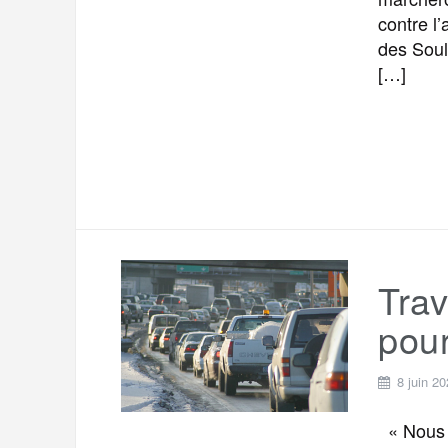
contre l
des Sou
[…]
Trav
pour
8 juin 2
« Nous s