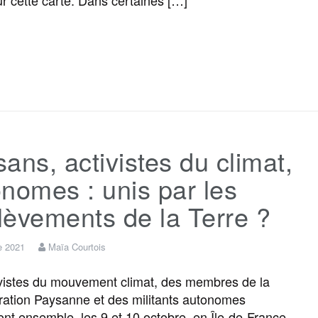
F
T
E
M
T
P
a
w
m
e
e
a
c
i
a
s
l
r
ans, activistes du climat,
e
t
i
s
e
t
nomes : unis par les
b
t
l
a
g
a
èvements de la Terre ?
o
e
g
r
g
e 2021
Maïa Courtois
vistes du mouvement climat, des membres de la
o
r
e
a
e
ation Paysanne et des militants autonomes
nt ensemble, les 9 et 10 octobre, en Île-de-France,