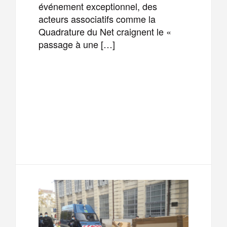
événement exceptionnel, des
acteurs associatifs comme la
Quadrature du Net craignent le «
passage à une […]
F
T
E
M
a
w
m
e
T
P
c
i
a
s
e
a
e
t
i
s
l
r
b
t
l
a
e
t
o
e
g