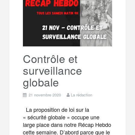
e
t
o
e
g
g
a
o
r
e
r
g
k
a
e
Contrôle et
surveillance
m
r
globale
21 novembre 2020
La rédaction
La proposition de loi sur la
« sécurité globale » occupe une
large place dans notre Récap Hebdo
cette semaine. D’abord parce que le