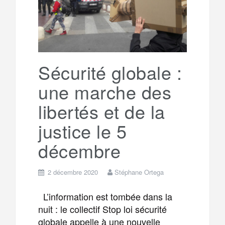
g
a
o
r
e
r
g
k
a
e
Sécurité globale :
une marche des
m
r
libertés et de la
justice le 5
décembre
2 décembre 2020
Stéphane Ortega
L’information est tombée dans la
nuit : le collectif Stop loi sécurité
globale appelle à une nouvelle