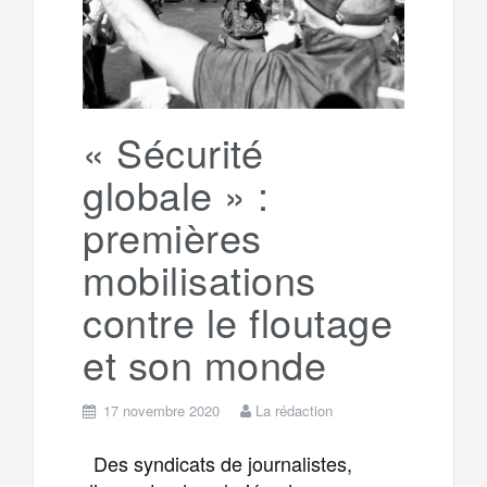
g
a
o
r
e
r
g
k
a
e
« Sécurité
globale » :
m
r
premières
mobilisations
contre le floutage
et son monde
17 novembre 2020
La rédaction
Des syndicats de journalistes,