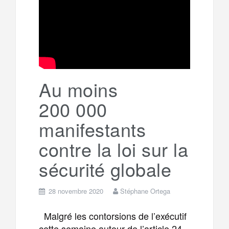
g
a
o
r
e
r
g
k
a
e
Au moins
m
r
200 000
manifestants
contre la loi sur la
sécurité globale
28 novembre 2020
Stéphane Ortega
Malgré les contorsions de l’exécutif
cette semaine autour de l’article 24