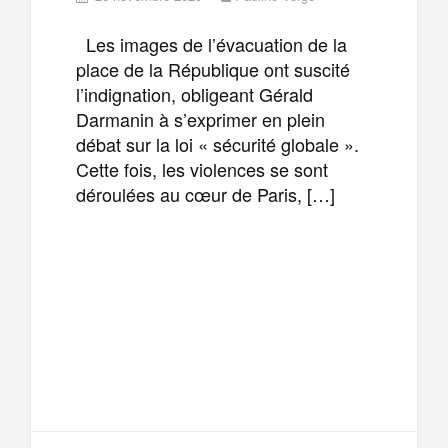
Les images de l’évacuation de la
place de la République ont suscité
l’indignation, obligeant Gérald
Darmanin à s’exprimer en plein
débat sur la loi « sécurité globale ».
Cette fois, les violences se sont
déroulées au cœur de Paris, […]
F
T
E
M
a
w
m
e
T
P
c
i
a
s
e
a
e
t
i
s