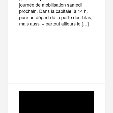
journée de mobilisation samedi
prochain. Dans la capitale, à 14 h,
pour un départ de la porte des Lilas,
mais aussi « partout ailleurs le […]
F
T
E
M
a
w
m
e
T
P
c
i
a
s
e
a
e
t
i
s
l
r
b
t
l
a
e
t
o
e
g