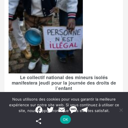
Le collectif national des mineurs isolés
manifestera jeudi pour la journée des droits de
l’enfant
Nous utilisons des cookies pour vous garantir la meilleure
expérience sur notre site web. Si vous continuez à utiliser ce
F
T
E
M
T
site, nous supposerons que vous en êtes satisfait.
a
w
m
e
e
c
i
a
s
l
P
OK
e
t
i
s
e
a
b
t
l
a
g