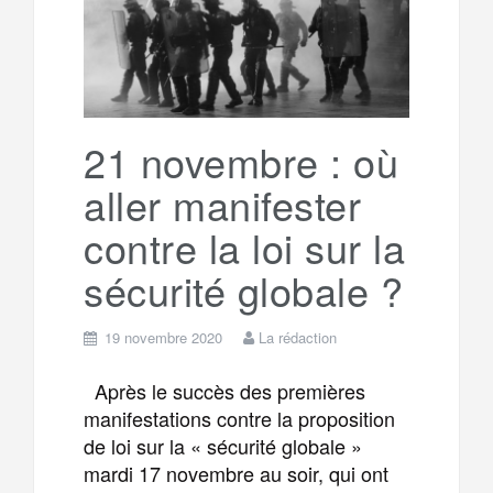
g
a
o
r
e
r
g
k
a
e
21 novembre : où
aller manifester
m
r
contre la loi sur la
sécurité globale ?
19 novembre 2020
La rédaction
Après le succès des premières
manifestations contre la proposition
de loi sur la « sécurité globale »
mardi 17 novembre au soir, qui ont