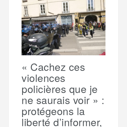
b
t
l
a
e
t
o
e
g
g
a
o
r
e
r
g
k
a
e
« Cachez ces
violences
m
r
policières que je
ne saurais voir » :
protégeons la
liberté d’informer,