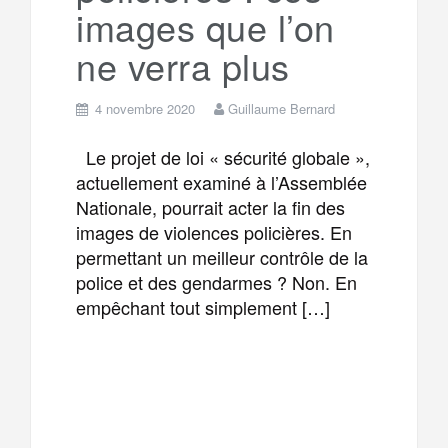
images que l’on
ne verra plus
4 novembre 2020
Guillaume Bernard
Le projet de loi « sécurité globale »,
actuellement examiné à l’Assemblée
Nationale, pourrait acter la fin des
images de violences policières. En
permettant un meilleur contrôle de la
police et des gendarmes ? Non. En
empêchant tout simplement […]
F
T
E
M
a
w
m
e
T
P