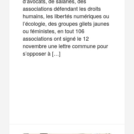
d’avocats, de salariés, des
associations défendant les droits
humains, les libertés numériques ou
l’écologie, des groupes gilets jaunes
ou féministes, en tout 106
associations ont signé le 12
novembre une lettre commune pour
s’opposer à […]
F
T
E
M
a
w
m
e
T
P
c
i
a
s
e
a
e
t
i
s
l
r