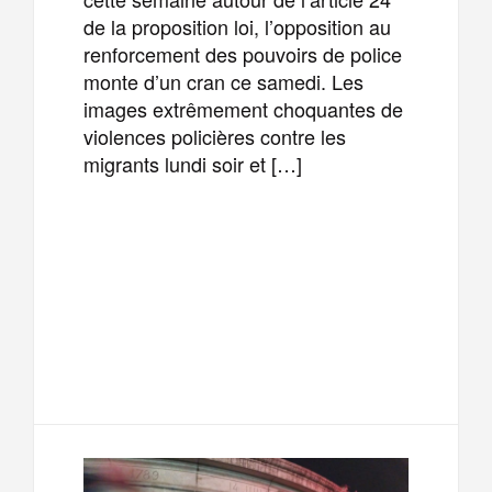
de la proposition loi, l’opposition au
renforcement des pouvoirs de police
monte d’un cran ce samedi. Les
images extrêmement choquantes de
violences policières contre les
migrants lundi soir et […]
F
T
E
M
a
w
m
e
T
P
c
i
a
s
e
a
e
t
i
s
l
r
b
t
l
a