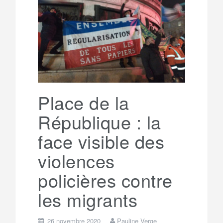
e
t
o
e
g
g
a
o
r
e
r
g
k
a
e
Place de la
République : la
m
r
face visible des
violences
policières contre
les migrants
26 novembre 2020
Pauline Verge