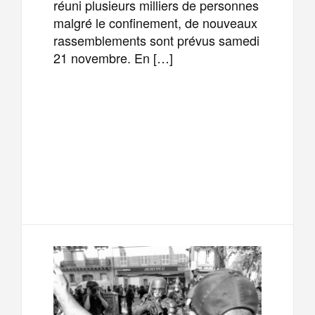
réuni plusieurs milliers de personnes
malgré le confinement, de nouveaux
rassemblements sont prévus samedi
21 novembre. En […]
F
T
E
M
a
w
m
e
T
P
c
i
a
s
e
a
e
t
i
s
l
r
b
t
l
a
e
t
o
e
g