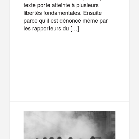
texte porte atteinte à plusieurs
libertés fondamentales. Ensuite
parce qu’il est dénoncé même par
les rapporteurs du […]
F
T
E
M
a
w
m
e
T
P
c
i
a
s
e
a
e
t
i
s
l
r
b
t
l
a
e
t
o
e
g