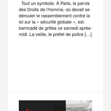
Tout un symbole. À Paris, le parvis
des Droits de l’homme, où devait se
dérouler le rassemblement contre la
loi sur la « sécurité globale », est
barricadé de grilles ce samedi après-
midi. La veille, le préfet de police […]
F
T
E
M
a
w
m
e
T
P
c
i
a
s
e
a
e
t
i
s
l
r
b
t
l
a