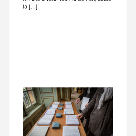
la […]
F
T
E
M
a
w
m
e
T
P
c
i
a
s
e
a
e
t
i
s
l
r
b
t
l
a
e
t
o
e
g
g
a
o
r
e