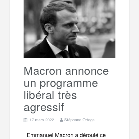
b
t
l
a
e
t
o
e
g
g
a
o
r
e
r
g
k
a
e
Macron annonce
un programme
m
r
libéral très
agressif
17 mars 2022
Stéphane Ortega
Emmanuel Macron a déroulé ce