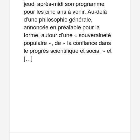
jeudi après-midi son programme
pour les cinq ans à venir. Au-delà
d’une philosophie générale,
annoncée en préalable pour la
forme, autour d’une « souveraineté
populaire », de « la confiance dans
le progrès scientifique et social » et
[…]
F
T
E
M
a
w
m
e
T
P
c
i
a
s
e
a
e
t
i
s
l
r