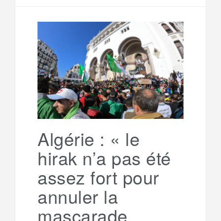
e
t
i
s
l
r
b
t
l
a
e
t
o
e
g
g
a
o
r
e
r
g
k
a
e
Algérie : « le
hirak n’a pas été
m
r
assez fort pour
annuler la
mascarade