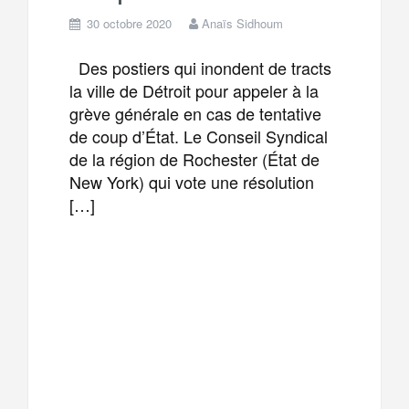
30 octobre 2020
Anaïs Sidhoum
Des postiers qui inondent de tracts
la ville de Détroit pour appeler à la
grève générale en cas de tentative
de coup d’État. Le Conseil Syndical
de la région de Rochester (État de
New York) qui vote une résolution
[…]
F
T
E
M
a
w
m
e
T
P
c
i
a
s
e
a