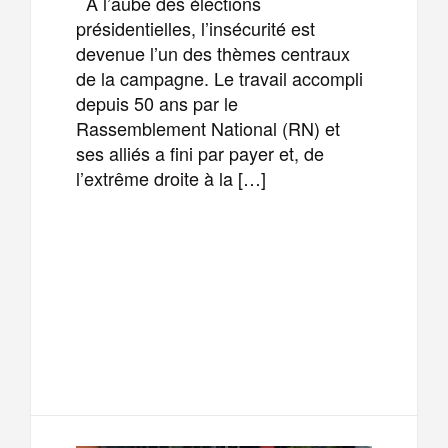
À l’aube des élections
présidentielles, l’insécurité est
devenue l’un des thèmes centraux
de la campagne. Le travail accompli
depuis 50 ans par le
Rassemblement National (RN) et
ses alliés a fini par payer et, de
l’extrême droite à la […]
F
T
E
M
a
w
m
e
T
P
c
i
a
s
e
a
e
t
i
s
l
r