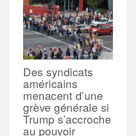
b
t
l
a
e
t
o
e
g
g
a
o
r
e
r
g
k
a
e
Des syndicats
américains
m
r
menacent d’une
grève générale si
Trump s’accroche
au pouvoir