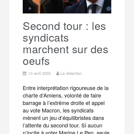
r
g
k
a
e
Second tour : les
syndicats
m
r
marchent sur des
oeufs
13 avril 2022
La rédaction
Entre interprétation rigoureuse de la
charte d’Amiens, volonté de faire
barrage à l’extrême droite et appel
au vote Macron, les syndicats
mènent un jeu d’équilibristes dans
l’attente du second tour. Si aucun
n’incite à voter Marine Le Pen, seule