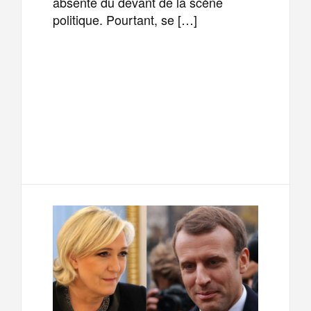
absente du devant de la scène
politique. Pourtant, se […]
F
T
E
M
a
w
m
e
T
P
c
i
a
s
e
a
e
t
i
s
l
r
b
t
l
a
e
t
o
e
g
g
a
o
r
e