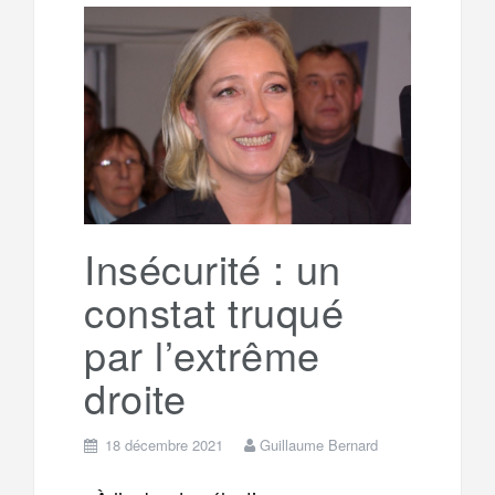
b
t
l
a
e
t
o
e
g
g
a
o
r
e
r
g
k
a
e
Insécurité : un
constat truqué
m
r
par l’extrême
droite
18 décembre 2021
Guillaume Bernard