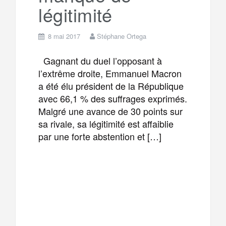
légitimité
8 mai 2017
Stéphane Ortega
Gagnant du duel l’opposant à
l’extrême droite, Emmanuel Macron
a été élu président de la République
avec 66,1 % des suffrages exprimés.
Malgré une avance de 30 points sur
sa rivale, sa légitimité est affaiblie
par une forte abstention et […]
F
T
E
M
a
w
m
e
T
P
c
i
a
s