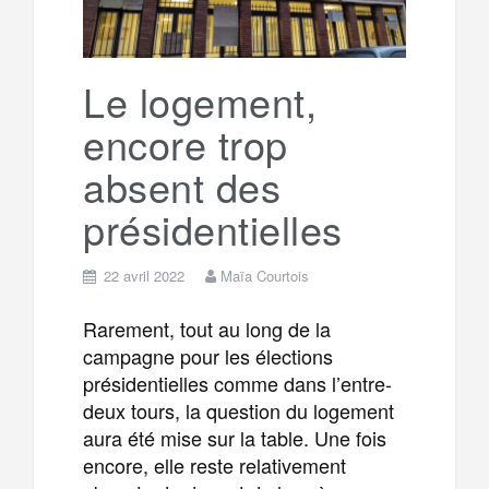
r
g
k
a
e
Le logement,
encore trop
m
r
absent des
présidentielles
22 avril 2022
Maïa Courtois
Rarement, tout au long de la
campagne pour les élections
présidentielles comme dans l’entre-
deux tours, la question du logement
aura été mise sur la table. Une fois
encore, elle reste relativement