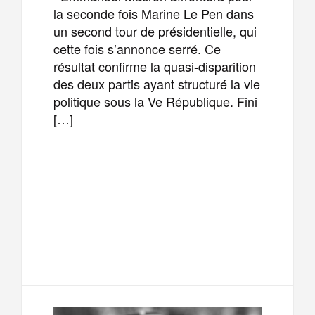
la seconde fois Marine Le Pen dans
un second tour de présidentielle, qui
cette fois s’annonce serré. Ce
résultat confirme la quasi-disparition
des deux partis ayant structuré la vie
politique sous la Ve République. Fini
[…]
F
T
E
M
a
w
m
e
T
P
c
i
a
s
e
a
e
t
i
s
l
r