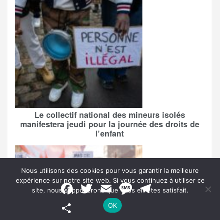
Le collectif national des mineurs isolés
manifestera jeudi pour la journée des droits de
l’enfant
Nous utilisons des cookies pour vous garantir la meilleure
expérience sur notre site web. Si vous continuez à utiliser ce
F
T
E
M
T
site, nous supposerons que vous en êtes satisfait.
a
w
m
e
e
c
i
a
s
l
P
OK
e
t
i
s
e
a
b
t
l
a
g