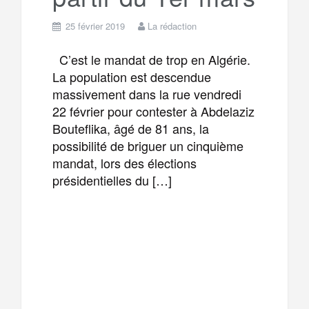
25 février 2019
La rédaction
C’est le mandat de trop en Algérie.
La population est descendue
massivement dans la rue vendredi
22 février pour contester à Abdelaziz
Bouteflika, âgé de 81 ans, la
possibilité de briguer un cinquième
mandat, lors des élections
présidentielles du […]
F
T
E
M
a
w
m
e
T
P
c
i
a
s