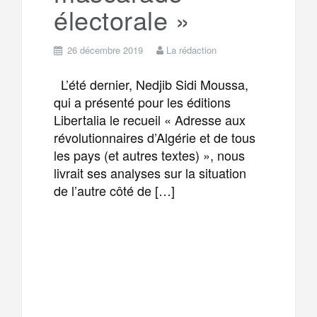
électorale »
26 décembre 2019
La rédaction
L’été dernier, Nedjib Sidi Moussa,
qui a présenté pour les éditions
Libertalia le recueil « Adresse aux
révolutionnaires d’Algérie et de tous
les pays (et autres textes) », nous
livrait ses analyses sur la situation
de l’autre côté de […]
F
T
E
M
a
w
m
e
T
P
c
i
a
s