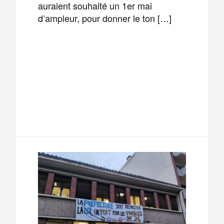
auraient souhaité un 1er mai
d’ampleur, pour donner le ton […]
F
T
E
M
a
w
m
e
T
P
c
i
a
s
e
a
e
t
i
s
l
r
b
t
l
a
e
t
o
e
g
g
a
o
r
e