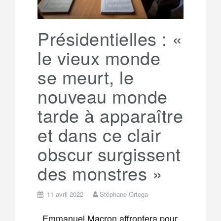
r
g
k
a
e
Présidentielles : «
le vieux monde
m
r
se meurt, le
nouveau monde
tarde à apparaître
et dans ce clair
obscur surgissent
des monstres »
11 avril 2022
Stéphane Ortega
Emmanuel Macron affrontera pour