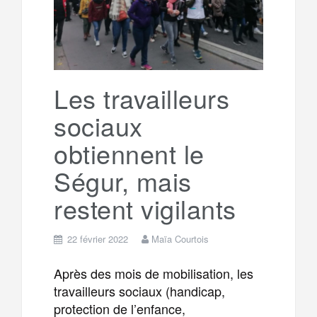
g
a
o
r
e
r
g
k
a
e
Les travailleurs
sociaux
m
r
obtiennent le
Ségur, mais
restent vigilants
22 février 2022
Maïa Courtois
Après des mois de mobilisation, les
travailleurs sociaux (handicap,
protection de l’enfance,