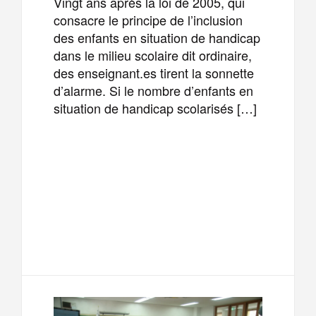
Vingt ans après la loi de 2005, qui
consacre le principe de l’inclusion
des enfants en situation de handicap
dans le milieu scolaire dit ordinaire,
des enseignant.es tirent la sonnette
d’alarme. Si le nombre d’enfants en
situation de handicap scolarisés […]
F
T
E
M
a
w
m
e
T
P
c
i
a
s
e
a
e
t
i
s
l
r
b
t
l
a