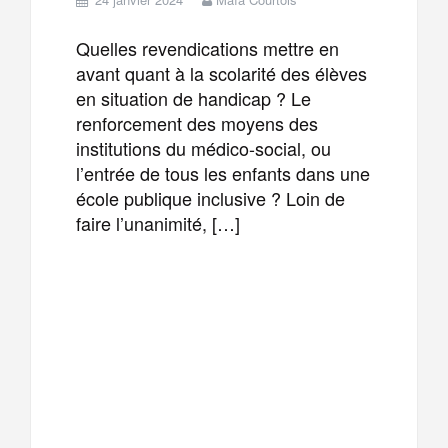
Quelles revendications mettre en
avant quant à la scolarité des élèves
en situation de handicap ? Le
renforcement des moyens des
institutions du médico-social, ou
l’entrée de tous les enfants dans une
école publique inclusive ? Loin de
faire l’unanimité, […]
F
T
E
M
a
w
m
e
T
P
c
i
a
s
e
a