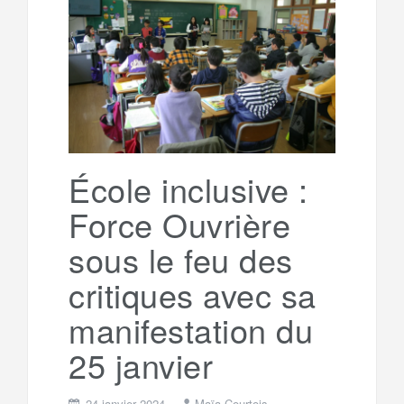
e
t
o
e
g
g
a
o
r
e
r
g
k
a
e
École inclusive :
Force Ouvrière
m
r
sous le feu des
critiques avec sa
manifestation du
25 janvier
24 janvier 2024
Maïa Courtois