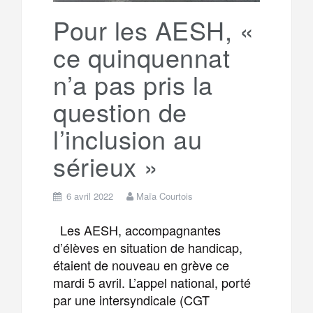
k
a
e
Pour les AESH, «
ce quinquennat
m
r
n’a pas pris la
question de
l’inclusion au
sérieux »
6 avril 2022
Maïa Courtois
Les AESH, accompagnantes
d’élèves en situation de handicap,
étaient de nouveau en grève ce
mardi 5 avril. L’appel national, porté
par une intersyndicale (CGT