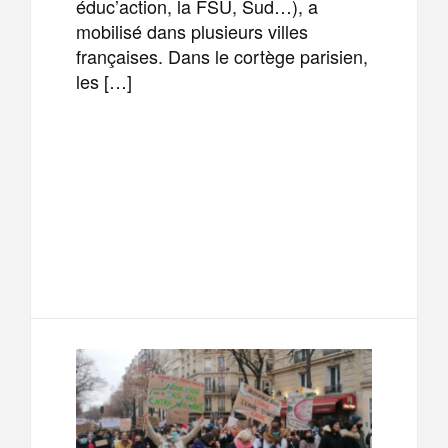
éduc’action, la FSU, Sud…), a
mobilisé dans plusieurs villes
françaises. Dans le cortège parisien,
les […]
F
T
E
M
a
w
m
e
T
P
c
i
a
s
e
a
e
t
i
s
l
r
b
t
l
a
e
t
o
e
g