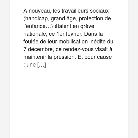
À nouveau, les travailleurs sociaux
(handicap, grand âge, protection de
l’enfance…) étaient en grève
nationale, ce 1er février. Dans la
foulée de leur mobilisation inédite du
7 décembre, ce rendez-vous visait à
maintenir la pression. Et pour cause
: une […]
F
T
E
M
a
w
m
e
T
P
c
i
a
s
e
a
e
t
i
s