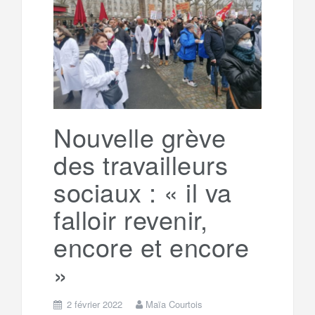
e
t
o
e
g
g
a
o
r
e
r
g
k
a
e
Nouvelle grève
des travailleurs
m
r
sociaux : « il va
falloir revenir,
encore et encore
»
2 février 2022
Maïa Courtois