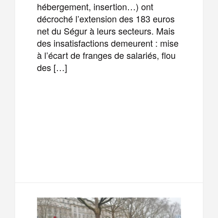
hébergement, insertion…) ont
décroché l’extension des 183 euros
net du Ségur à leurs secteurs. Mais
des insatisfactions demeurent : mise
à l’écart de franges de salariés, flou
des […]
F
T
E
M
a
w
m
e
T
P
c
i
a
s
e
a
e
t
i
s
l
r
b
t
l
a