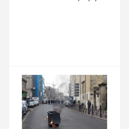
F
T
E
M
a
w
m
e
T
P
c
i
a
s
e
a
e
t
i
s
l
r
b
t
l
a
e
t
o
e
g
g
a
o
r
e
r
g