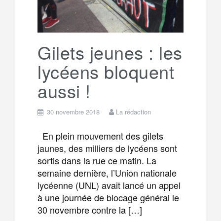
o
r
e
r
g
k
a
e
Gilets jeunes : les
lycéens bloquent
m
r
aussi !
30 novembre 2018
La rédaction
En plein mouvement des gilets
jaunes, des milliers de lycéens sont
sortis dans la rue ce matin. La
semaine dernière, l’Union nationale
lycéenne (UNL) avait lancé un appel
à une journée de blocage général le
30 novembre contre la […]