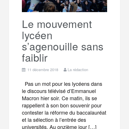
r
g
k
a
e
Le mouvement
lycéen
m
r
s’agenouille sans
faiblir
11 décembre 2018
La rédaction
Pas un mot pour les lycéens dans
le discours télévisé d’Emmanuel
Macron hier soir. Ce matin, ils se
rappellent à son bon souvenir pour
contester la réforme du baccalauréat
et la sélection à l’entrée des
universités. Au onzième jour […]