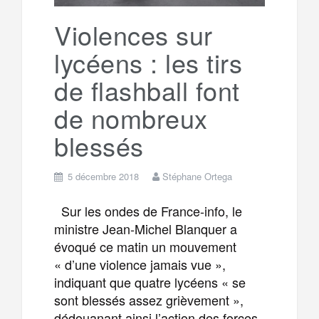
k
a
e
Violences sur
lycéens : les tirs
m
r
de flashball font
de nombreux
blessés
5 décembre 2018
Stéphane Ortega
Sur les ondes de France-info, le
ministre Jean-Michel Blanquer a
évoqué ce matin un mouvement
« d’une violence jamais vue »,
indiquant que quatre lycéens « se
sont blessés assez grièvement »,
dédouanant ainsi l’action des forces