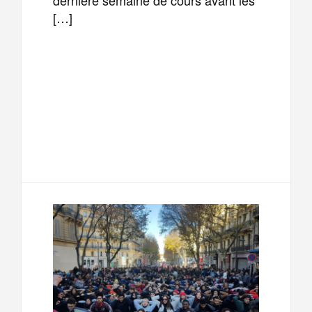
[…]
F
T
E
M
a
w
m
e
T
P
c
i
a
s
e
a
e
t
i
s
l
r
b
t
l
a
e
t
o
e
g
g
a
o
r
e