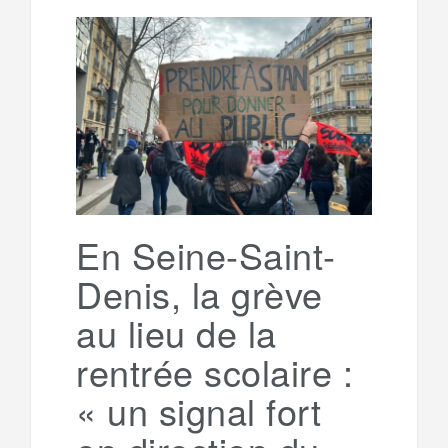
l
r
b
t
l
a
e
t
o
e
g
g
a
o
r
e
r
g
k
a
e
En Seine-Saint-
Denis, la grève
m
r
au lieu de la
rentrée scolaire :
« un signal fort