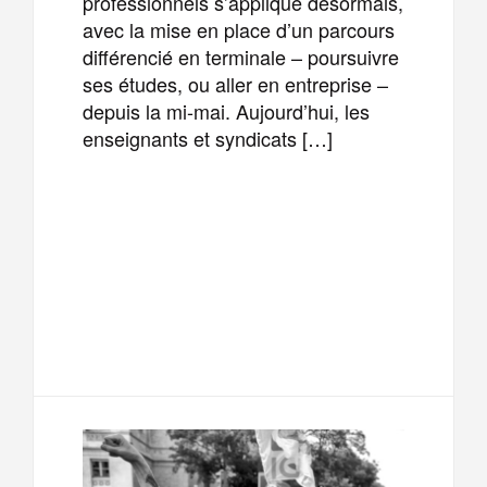
professionnels s’applique désormais,
avec la mise en place d’un parcours
différencié en terminale – poursuivre
ses études, ou aller en entreprise –
depuis la mi-mai. Aujourd’hui, les
enseignants et syndicats […]
F
T
E
M
a
w
m
e
T
P
c
i
a
s
e
a
e
t
i
s
l
r
b
t
l
a
e
t