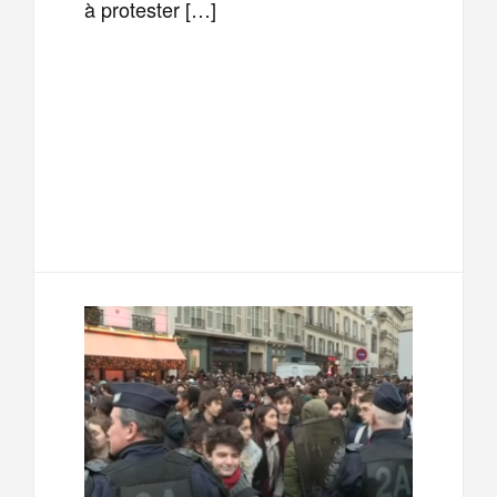
à protester […]
F
T
E
M
a
w
m
e
T
P
c
i
a
s
e
a
e
t
i
s
l
r
b
t
l
a
e
t
o
e
g
g
a
o
r
e
r
g