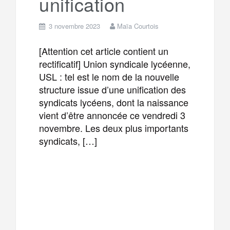
unification
3 novembre 2023
Maïa Courtois
[Attention cet article contient un
rectificatif] Union syndicale lycéenne,
USL : tel est le nom de la nouvelle
structure issue d’une unification des
syndicats lycéens, dont la naissance
vient d’être annoncée ce vendredi 3
novembre. Les deux plus importants
syndicats, […]
F
T
E
M
a
w
m
e
T
P
c
i
a
s