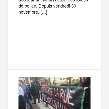
de police. Depuis vendredi 30
novembre, […]
F
T
E
M
a
w
m
e
T
P
c
i
a
s
e
a
e
t
i
s
l
r
b
t
l
a
e
t
o
e
g
g
a