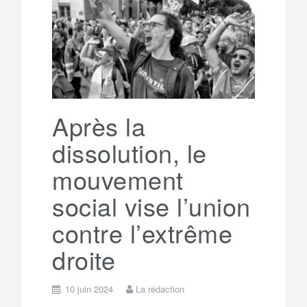
o
e
g
g
a
o
r
e
r
g
k
a
e
Après la
dissolution, le
m
r
mouvement
social vise l’union
contre l’extrême
droite
10 juin 2024
La rédaction