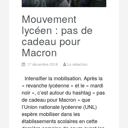
k
a
e
Mouvement
lycéen : pas de
m
r
cadeau pour
Macron
17 décembre 2018
La rédaction
Intensifier la mobilisation. Après la
« revanche lycéenne » et le « mardi
noir », c’est autour du hashtag « pas
de cadeau pour Macron » que
l’Union nationale lycéenne (UNL)
espère mobiliser dans les
établissements scolaires en cette
dernière semaine de cours avant les