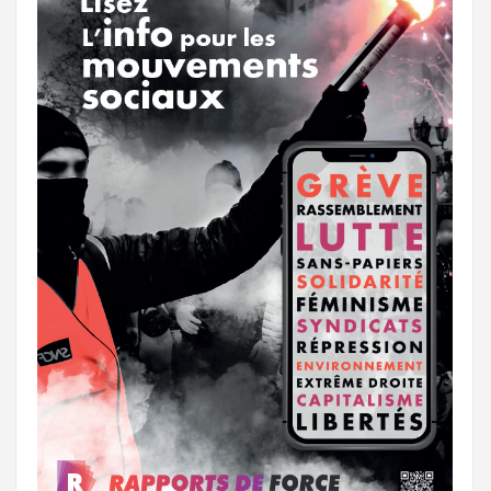
a
e
m
r