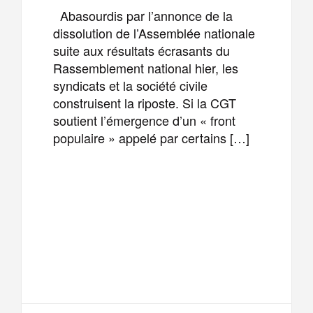
Abasourdis par l’annonce de la
dissolution de l’Assemblée nationale
suite aux résultats écrasants du
Rassemblement national hier, les
syndicats et la société civile
construisent la riposte. Si la CGT
soutient l’émergence d’un « front
populaire » appelé par certains […]
F
T
E
M
a
w
m
e
T
P
c
i
a
s
e
a
e
t
i
s