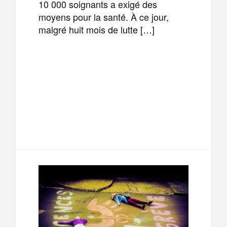
10 000 soignants a exigé des
moyens pour la santé. À ce jour,
malgré huit mois de lutte […]
F
T
E
M
a
w
m
e
T
P
c
i
a
s
e
a
e
t
i
s
l
r
b
t
l
a
e
t
o
e
g
g
a