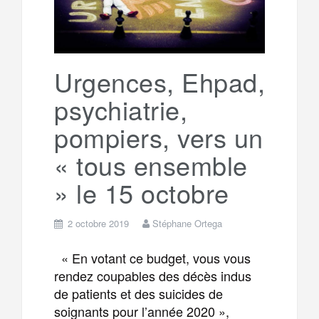
o
r
e
r
g
k
a
e
Urgences, Ehpad,
psychiatrie,
m
r
pompiers, vers un
« tous ensemble
» le 15 octobre
2 octobre 2019
Stéphane Ortega
« En votant ce budget, vous vous
rendez coupables des décès indus
de patients et des suicides de
soignants pour l’année 2020 »,