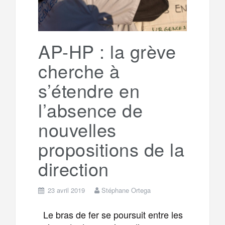
o
r
e
r
g
k
a
e
AP-HP : la grève
cherche à
m
r
s’étendre en
l’absence de
nouvelles
propositions de la
direction
23 avril 2019
Stéphane Ortega
Le bras de fer se poursuit entre les