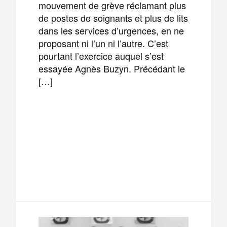
mouvement de grève réclamant plus
de postes de soignants et plus de lits
dans les services d’urgences, en ne
proposant ni l’un ni l’autre. C’est
pourtant l’exercice auquel s’est
essayée Agnès Buzyn. Précédant le
[…]
F
T
E
M
a
w
m
e
T
P
c
i
a
s
e
a
e
t
i
s
l
r