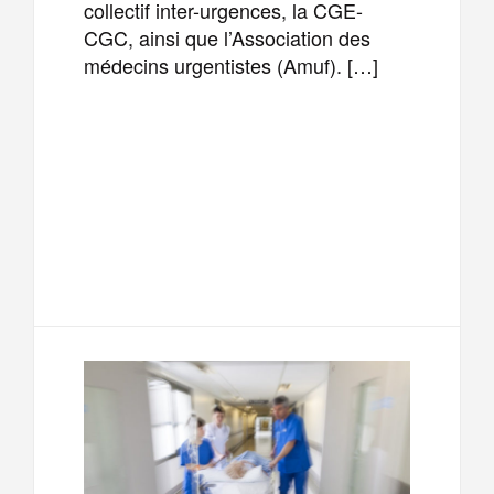
collectif inter-urgences, la CGE-
CGC, ainsi que l’Association des
médecins urgentistes (Amuf). […]
F
T
E
M
a
w
m
e
T
P
c
i
a
s
e
a
e
t
i
s
l
r
b
t
l
a
e
t
o
e
g
g
a