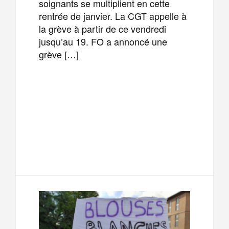
soignants se multiplient en cette
rentrée de janvier. La CGT appelle à
la grève à partir de ce vendredi
jusqu’au 19. FO a annoncé une
grève […]
F
T
E
M
a
w
m
e
T
P
c
i
a
s
e
a
e
t
i
s
l
r
b
t
l
a
e
t