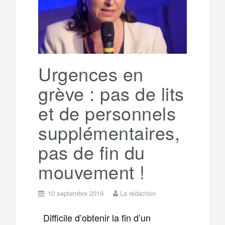
g
a
o
r
e
r
g
k
a
e
Urgences en
grève : pas de lits
m
r
et de personnels
supplémentaires,
pas de fin du
mouvement !
10 septembre 2019
La rédaction
Difficile d’obtenir la fin d’un