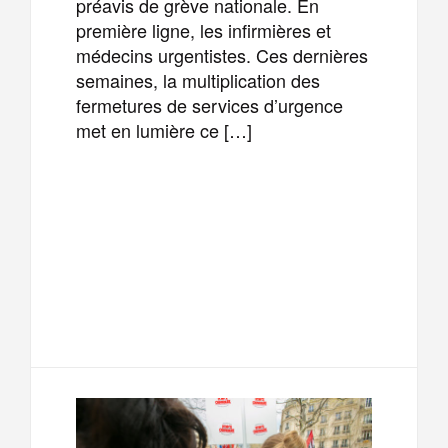
préavis de grève nationale. En
première ligne, les infirmières et
médecins urgentistes. Ces dernières
semaines, la multiplication des
fermetures de services d’urgence
met en lumière ce […]
F
T
E
M
a
w
m
e
T
P
c
i
a
s
e
a
e
t
i
s
l
r
b
t
l
a
e
t