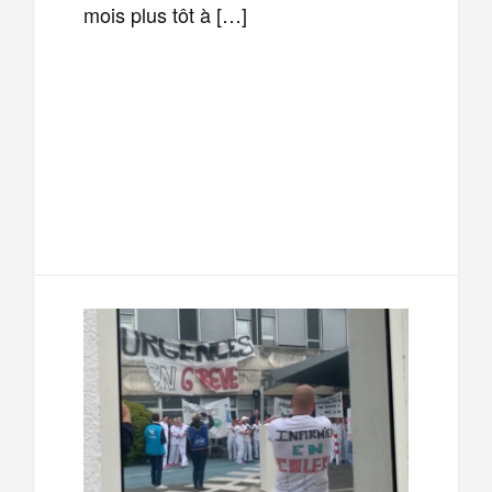
mois plus tôt à […]
F
T
E
M
a
w
m
e
T
P
c
i
a
s
e
a
e
t
i
s
l
r
b
t
l
a
e
t
o
e
g
g
a
o
r
e
r
g