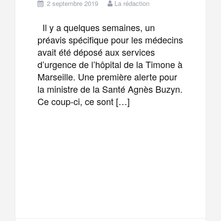
2 septembre 2019
La rédaction
Il y a quelques semaines, un
préavis spécifique pour les médecins
avait été déposé aux services
d’urgence de l’hôpital de la Timone à
Marseille. Une première alerte pour
la ministre de la Santé Agnès Buzyn.
Ce coup-ci, ce sont […]
F
T
E
M
a
w
m
e
T
P
c
i
a
s
e
a
e
t
i
s