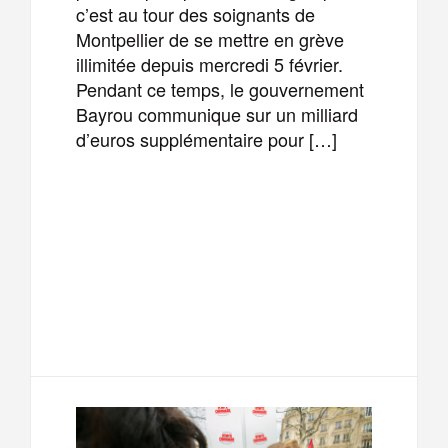
c’est au tour des soignants de
Montpellier de se mettre en grève
illimitée depuis mercredi 5 février.
Pendant ce temps, le gouvernement
Bayrou communique sur un milliard
d’euros supplémentaire pour […]
F
T
E
M
a
w
m
e
T
P
c
i
a
s
e
a
e
t
i
s
l
r
b
t
l
a