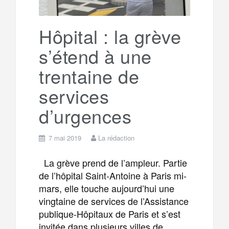
k
a
e
Hôpital : la grève
s’étend à une
m
r
trentaine de
services
d’urgences
7 mai 2019
La rédaction
La grève prend de l’ampleur. Partie
de l’hôpital Saint-Antoine à Paris mi-
mars, elle touche aujourd’hui une
vingtaine de services de l’Assistance
publique-Hôpitaux de Paris et s’est
invitée dans plusieurs villes de