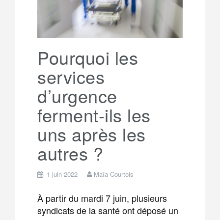
o
r
e
r
g
k
a
e
Pourquoi les
services
m
r
d’urgence
ferment-ils les
uns après les
autres ?
1 juin 2022
Maïa Courtois
À partir du mardi 7 juin, plusieurs
syndicats de la santé ont déposé un