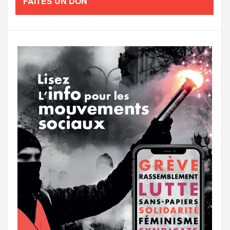
FAITES UN DON
o
e
g
g
a
o
r
e
r
g
k
a
e
m
r