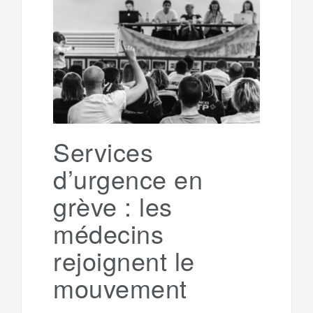
b
t
l
a
e
t
o
e
g
g
a
o
r
e
r
g
k
a
e
Services
d’urgence en
m
r
grève : les
médecins
rejoignent le
mouvement