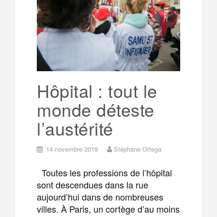
o
e
g
g
a
o
r
e
r
g
k
a
e
Hôpital : tout le
monde déteste
m
r
l’austérité
14 novembre 2019
Stéphane Ortega
Toutes les professions de l’hôpital
sont descendues dans la rue
aujourd’hui dans de nombreuses
villes. À Paris, un cortège d’au moins