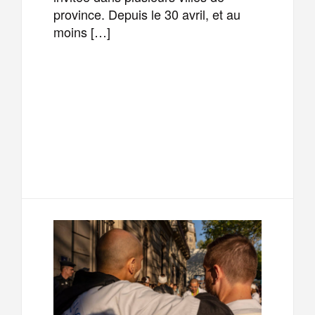
province. Depuis le 30 avril, et au
moins […]
F
T
E
M
a
w
m
e
T
P
c
i
a
s
e
a
e
t
i
s
l
r
b
t
l
a
e
t
o
e
g
g
a