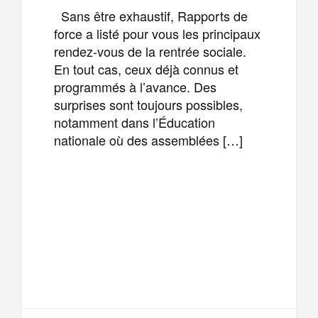
Sans être exhaustif, Rapports de
force a listé pour vous les principaux
rendez-vous de la rentrée sociale.
En tout cas, ceux déjà connus et
programmés à l’avance. Des
surprises sont toujours possibles,
notamment dans l’Éducation
nationale où des assemblées […]
F
T
E
M
a
w
m
e
T
P
c
i
a
s
e
a
e
t
i
s