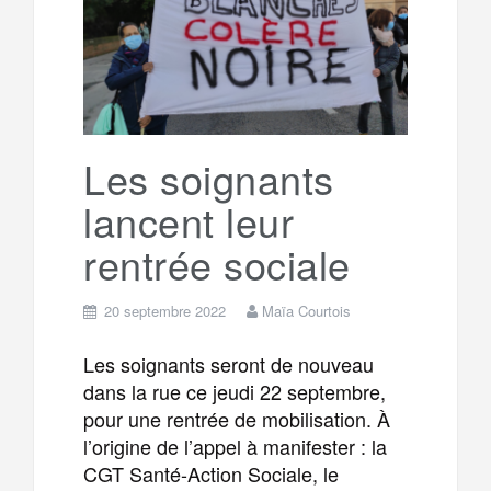
o
e
g
g
a
o
r
e
r
g
k
a
e
Les soignants
lancent leur
m
r
rentrée sociale
20 septembre 2022
Maïa Courtois
Les soignants seront de nouveau
dans la rue ce jeudi 22 septembre,
pour une rentrée de mobilisation. À
l’origine de l’appel à manifester : la
CGT Santé-Action Sociale, le