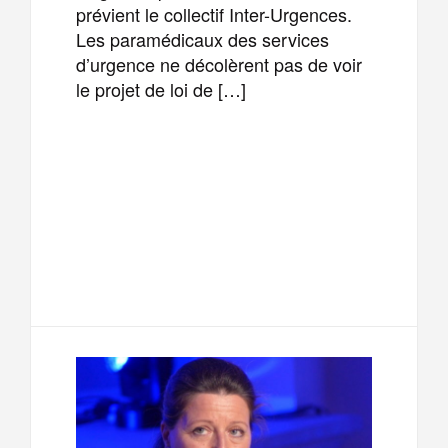
prévient le collectif Inter-Urgences.
Les paramédicaux des services
d’urgence ne décolèrent pas de voir
le projet de loi de […]
F
T
E
M
a
w
m
e
T
P
c
i
a
s
e
a
e
t
i
s
l
r
b
t
l
a
e
t
o
e
g