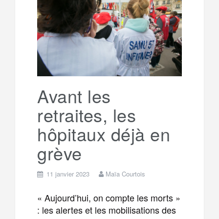
e
t
o
e
g
g
a
o
r
e
r
g
k
a
e
Avant les
retraites, les
m
r
hôpitaux déjà en
grève
11 janvier 2023
Maïa Courtois
« Aujourd’hui, on compte les morts »
: les alertes et les mobilisations des