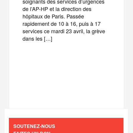
soignants des services d’urgences
de l’AP-HP et la direction des
hôpitaux de Paris. Passée
rapidement de 10 à 16, puis à 17
services ce mardi 23 avril, la grève
dans les […]
F
T
E
M
a
w
m
e
T
P
c
i
a
s
e
a
e
t
i
s
l
r
b
t
l
a
SOUTENEZ-NOUS
e
t