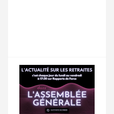
F
T
E
M
a
w
m
e
T
P
c
i
a
s
e
a
e
t
i
s
l
r
b
t
l
a
e
t
o
e
g
g
a
o
r
e
r
g