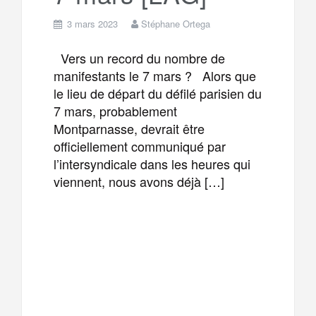
3 mars 2023
Stéphane Ortega
Vers un record du nombre de
manifestants le 7 mars ? Alors que
le lieu de départ du défilé parisien du
7 mars, probablement
Montparnasse, devrait être
officiellement communiqué par
l’intersyndicale dans les heures qui
viennent, nous avons déjà […]
F
T
E
M
a
w
m
e
T
P
c
i
a
s