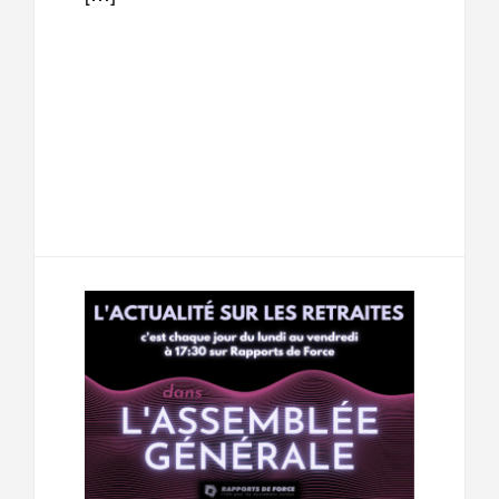
F
T
E
M
a
w
m
e
T
P
c
i
a
s
e
a
e
t
i
s
l
r
b
t
l
a
e
t
o
e
g
g
a
o
r
e
r
g