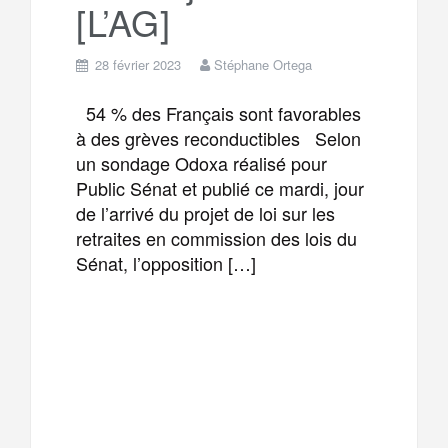
[L’AG]
28 février 2023
Stéphane Ortega
54 % des Français sont favorables
à des grèves reconductibles Selon
un sondage Odoxa réalisé pour
Public Sénat et publié ce mardi, jour
de l’arrivé du projet de loi sur les
retraites en commission des lois du
Sénat, l’opposition […]
F
T
E
M
a
w
m
e
T
P
c
i
a
s