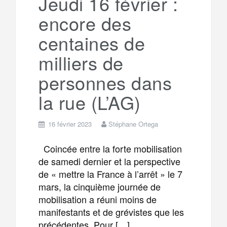
Jeudi 16 février :
encore des
m
r
centaines de
milliers de
personnes dans
la rue (L’AG)
16 février 2023
Stéphane Ortega
Coincée entre la forte mobilisation
de samedi dernier et la perspective
de « mettre la France à l’arrêt » le 7
mars, la cinquième journée de
mobilisation a réuni moins de
manifestants et de grévistes que les
précédentes. Pour […]