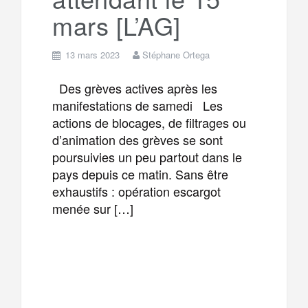
mars [L’AG]
13 mars 2023
Stéphane Ortega
Des grèves actives après les
manifestations de samedi Les
actions de blocages, de filtrages ou
d’animation des grèves se sont
poursuivies un peu partout dans le
pays depuis ce matin. Sans être
exhaustifs : opération escargot
menée sur […]
F
T
E
M
a
w
m
e
T
P