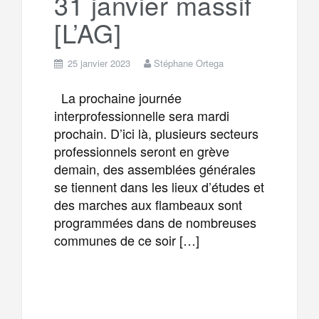
31 janvier massif
m
r
[L’AG]
25 janvier 2023
Stéphane Ortega
La prochaine journée
interprofessionnelle sera mardi
prochain. D’ici là, plusieurs secteurs
professionnels seront en grève
demain, des assemblées générales
se tiennent dans les lieux d’études et
des marches aux flambeaux sont
programmées dans de nombreuses
communes de ce soir […]
F
T
E
M