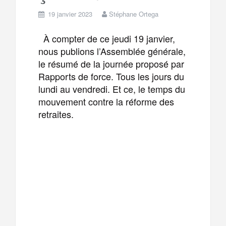
19 janvier 2023
Stéphane Ortega
À compter de ce jeudi 19 janvier,
nous publions l’Assemblée générale,
le résumé de la journée proposé par
Rapports de force. Tous les jours du
lundi au vendredi. Et ce, le temps du
mouvement contre la réforme des
retraites.
F
T
E
M
a
w
m
e
T
P
c
i
a
s
e
a