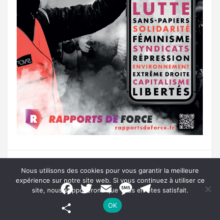
Nous utilisons des cookies pour vous garantir la meilleure
Recevez notre newsletter par mail
expérience sur notre site web. Si vous continuez à utiliser ce
F
T
E
M
T
Votre adresse mail*
site, nous supposerons que vous en êtes satisfait.
a
w
m
e
e
c
i
a
s
l
P
OK
e
t
i
s
e
a
b
t
l
a
g