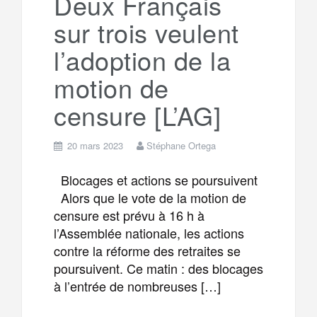
Deux Français
sur trois veulent
m
r
l’adoption de la
motion de
censure [L’AG]
20 mars 2023
Stéphane Ortega
Blocages et actions se poursuivent
Alors que le vote de la motion de
censure est prévu à 16 h à
l’Assemblée nationale, les actions
contre la réforme des retraites se
poursuivent. Ce matin : des blocages
à l’entrée de nombreuses […]