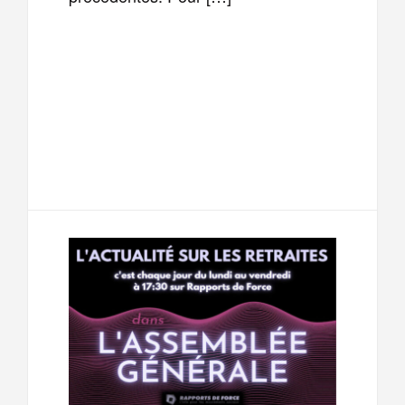
F
T
E
M
a
w
m
e
T
P
c
i
a
s
e
a
e
t
i
s
l
r
b
t
l
a
e
t
o
e
g
g
a
o
r
e
r
g