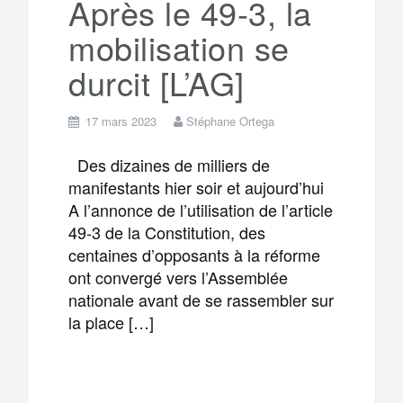
Après le 49-3, la
mobilisation se
m
r
durcit [L’AG]
17 mars 2023
Stéphane Ortega
Des dizaines de milliers de
manifestants hier soir et aujourd’hui
A l’annonce de l’utilisation de l’article
49-3 de la Constitution, des
centaines d’opposants à la réforme
ont convergé vers l’Assemblée
nationale avant de se rassembler sur
la place […]
F
T
E
M