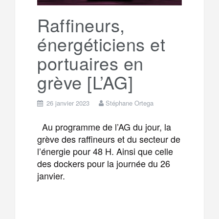
k
a
e
Raffineurs,
énergéticiens et
m
r
portuaires en
grève [L’AG]
26 janvier 2023
Stéphane Ortega
Au programme de l’AG du jour, la
grève des raffineurs et du secteur de
l’énergie pour 48 H. Ainsi que celle
des dockers pour la journée du 26
janvier.
F
T
E
M