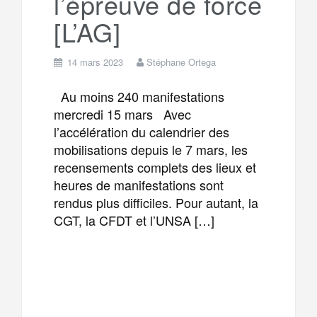
l’épreuve de force
m
r
[L’AG]
14 mars 2023
Stéphane Ortega
Au moins 240 manifestations
mercredi 15 mars Avec
l’accélération du calendrier des
mobilisations depuis le 7 mars, les
recensements complets des lieux et
heures de manifestations sont
rendus plus difficiles. Pour autant, la
CGT, la CFDT et l’UNSA […]
F
T
E
M
a
w
m
e