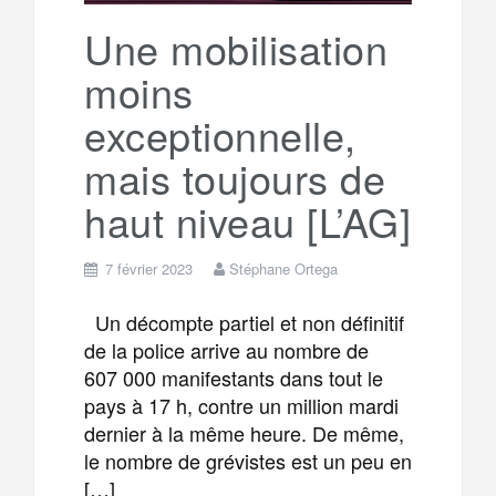
k
a
e
Une mobilisation
moins
m
r
exceptionnelle,
mais toujours de
haut niveau [L’AG]
7 février 2023
Stéphane Ortega
Un décompte partiel et non définitif
de la police arrive au nombre de
607 000 manifestants dans tout le
pays à 17 h, contre un million mardi
dernier à la même heure. De même,
le nombre de grévistes est un peu en
[…]