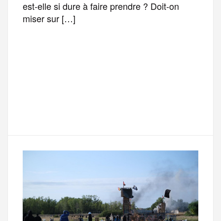
est-elle si dure à faire prendre ? Doit-on
miser sur […]
F
T
E
M
T
a
w
m
e
e
P
c
i
a
s
l
a
e
t
i
s
e
r
b
t
l
a
g
t
o
e
g
r
a
o
r
e
a