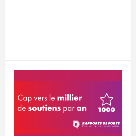
F
T
E
M
T
a
w
m
e
e
P
c
i
a
s
l
a
e
t
i
s
e
r
b
t
l
a
g
t
o
e
g
r
a
o
r
e
a
g
k
m