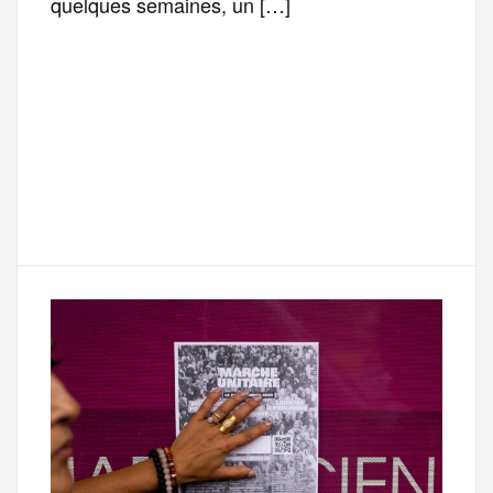
quelques semaines, un […]
F
T
E
M
T
a
w
m
e
e
P
c
i
a
s
l
a
e
t
i
s
e
r
b
t
l
a
g
t
o
e
g
r
a
o
r
e
a
g