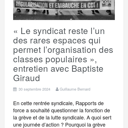
k
m
e
« Le syndicat reste l’un
r
des rares espaces qui
permet l’organisation des
classes populaires »,
entretien avec Baptiste
Giraud
30 septembre 2024
Guillaume Bernard
En cette rentrée syndicale, Rapports de
force a souhaité questionner la fonction de
la grève et de la lutte syndicale. A quoi sert
une journée d’action ? Pourquoi la grève