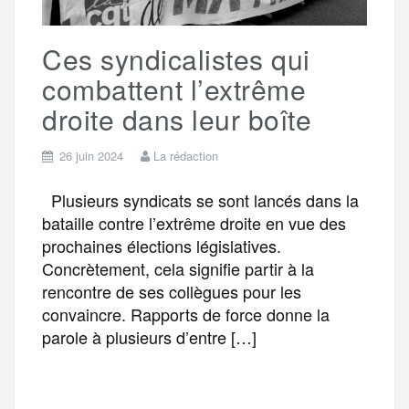
e
Ces syndicalistes qui
r
combattent l’extrême
droite dans leur boîte
26 juin 2024
La rédaction
Plusieurs syndicats se sont lancés dans la
bataille contre l’extrême droite en vue des
prochaines élections législatives.
Concrètement, cela signifie partir à la
rencontre de ses collègues pour les
convaincre. Rapports de force donne la
parole à plusieurs d’entre […]
F
T
E
M
T