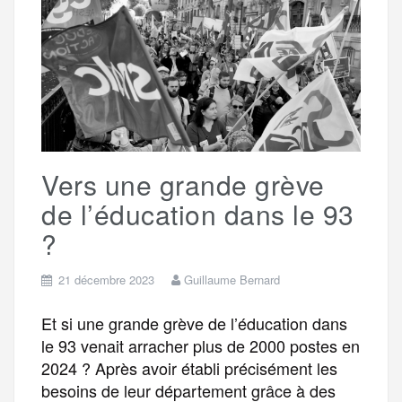
o
e
g
r
a
o
r
e
a
g
k
m
e
Vers une grande grève
r
de l’éducation dans le 93
?
21 décembre 2023
Guillaume Bernard
Et si une grande grève de l’éducation dans
le 93 venait arracher plus de 2000 postes en
2024 ? Après avoir établi précisément les
besoins de leur département grâce à des