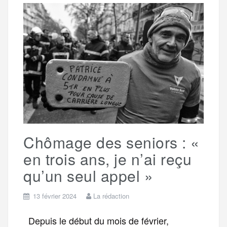
b
t
l
a
g
t
o
e
g
r
a
o
r
e
a
g
k
m
e
Chômage des seniors : «
r
en trois ans, je n’ai reçu
qu’un seul appel »
13 février 2024
La rédaction
Depuis le début du mois de février,