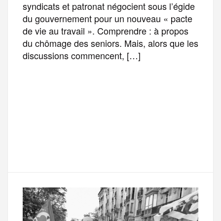
syndicats et patronat négocient sous l’égide
du gouvernement pour un nouveau « pacte
de vie au travail ». Comprendre : à propos
du chômage des seniors. Mais, alors que les
discussions commencent, […]
F
T
E
M
T
a
w
m
e
e
P
c
i
a
s
l
a
e
t
i
s
e
r
b
t
l
a
g
t