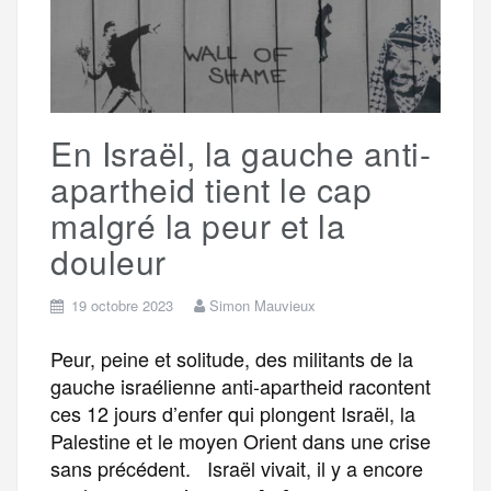
o
r
e
a
g
k
m
e
En Israël, la gauche anti-
r
apartheid tient le cap
malgré la peur et la
douleur
19 octobre 2023
Simon Mauvieux
Peur, peine et solitude, des militants de la
gauche israélienne anti-apartheid racontent
ces 12 jours d’enfer qui plongent Israël, la
Palestine et le moyen Orient dans une crise
sans précédent. Israël vivait, il y a encore