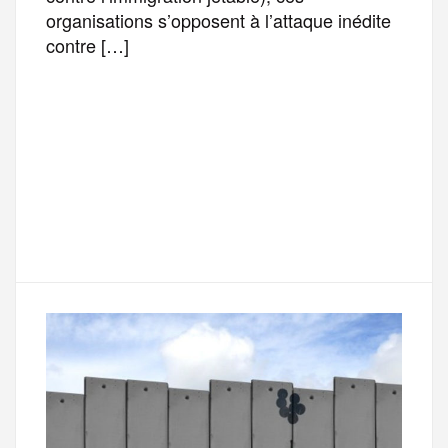
organisations s’opposent à l’attaque inédite
contre […]
F
T
E
M
T
a
w
m
e
e
P
c
i
a
s
l
a
e
t
i
s
e
r
b
t
l
a
g
t
o
e
g
r
a