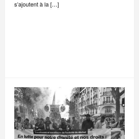
s’ajoutent à la […]
F
T
E
M
T
a
w
m
e
e
P
c
i
a
s
l
a
e
t
i
s
e
r
b
t
l
a
g
t
o
e
g
r
a
o
r
e
a
g