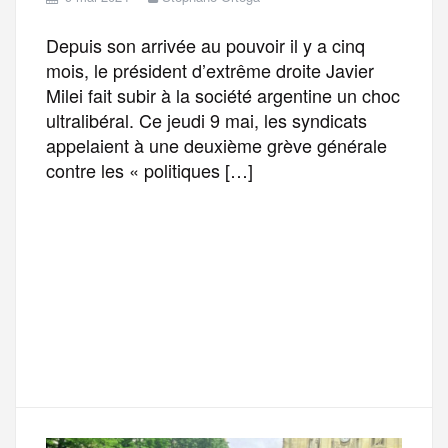
Depuis son arrivée au pouvoir il y a cinq
mois, le président d’extrême droite Javier
Milei fait subir à la société argentine un choc
ultralibéral. Ce jeudi 9 mai, les syndicats
appelaient à une deuxième grève générale
contre les « politiques […]
F
T
E
M
T
a
w
m
e
e
P
c
i
a
s
l
a
e
t
i
s
e
r