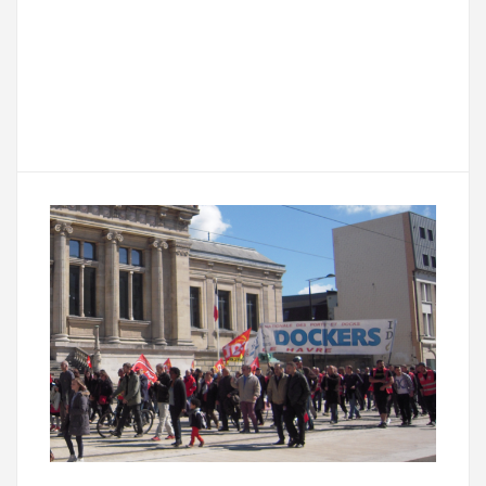
a
w
m
e
e
P
c
i
a
s
l
a
e
t
i
s
e
r
b
t
l
a
g
t
o
e
g
r
a
o
r
e
a
g
k
m
e