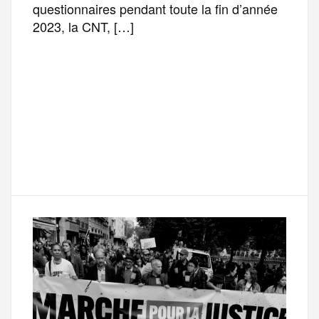
questionnaires pendant toute la fin d’année
2023, la CNT, […]
F
T
E
M
T
a
w
m
e
e
P
c
i
a
s
l
a
e
t
i
s
e
r
b
t
l
a
g
t
o
e
g
r
a
o
r
e
a