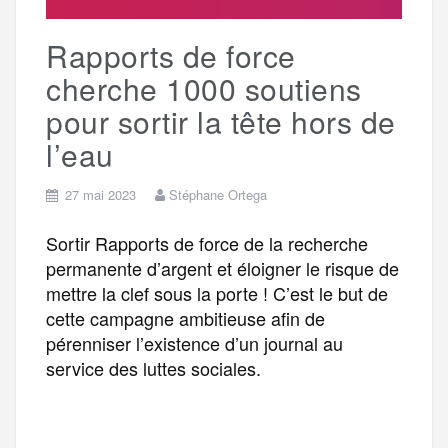
e
Rapports de force
r
cherche 1000 soutiens
pour sortir la tête hors de
l’eau
27 mai 2023
Stéphane Ortega
Sortir Rapports de force de la recherche
permanente d’argent et éloigner le risque de
mettre la clef sous la porte ! C’est le but de
cette campagne ambitieuse afin de
pérenniser l’existence d’un journal au
service des luttes sociales.
F
T
E
M
T