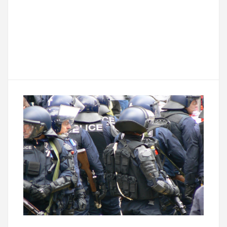
a
w
m
e
e
P
c
i
a
s
l
a
e
t
i
s
e
r
b
t
l
a
g
t
o
e
g
r
a
o
r
e
a
g
k
m
e