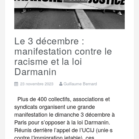
g
k
m
e
Le 3 décembre :
r
manifestation contre le
racisme et la loi
Darmanin
23 novembre 2023
Guillaume Bernard
Plus de 400 collectifs, associations et
syndicats organisent une grande
manifestation le dimanche 3 décembre à
Paris pour s’opposer à la loi Darmanin.
Réunis derrière l’appel de l’UCIJ (unie·s
contre l’immigration jetable), ces