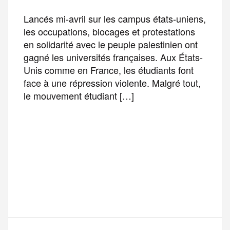
Lancés mi-avril sur les campus états-uniens,
les occupations, blocages et protestations
en solidarité avec le peuple palestinien ont
gagné les universités françaises. Aux États-
Unis comme en France, les étudiants font
face à une répression violente. Malgré tout,
le mouvement étudiant […]
F
T
E
M
T
a
w
m
e
e
P
c
i
a
s
l
a
e
t
i
s
e
r