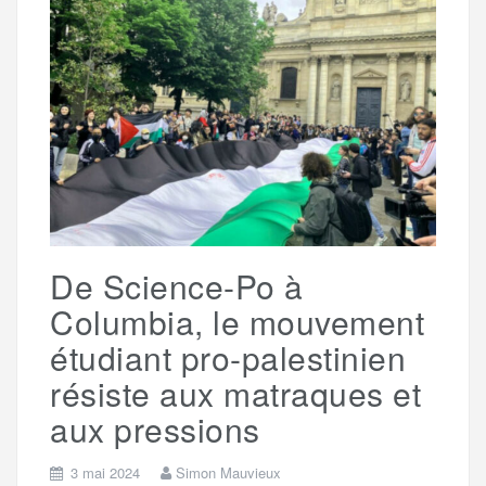
b
t
l
a
g
t
o
e
g
r
a
o
r
e
a
g
k
m
e
De Science-Po à
r
Columbia, le mouvement
étudiant pro-palestinien
résiste aux matraques et
aux pressions
3 mai 2024
Simon Mauvieux