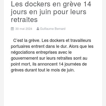
Les dockers en grève 14
r
jours en juin pour leurs
retraites
30 mai 2024
Guillaume Bernard
C’est la grève. Les dockers et travailleurs
portuaires entrent dans le dur. Alors que les
négociations entreprises avec le
gouvernement sur leurs retraites sont au
point mort, ils annoncent 14 journées de
grèves durant tout le mois de juin.
F
T
E
M
T
a
w
m
e
e
P