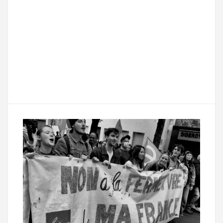
F
T
E
M
T
a
w
m
e
e
P
c
i
a
s
l
a
e
t
i
s
e
r
b
t
l
a
g
t
o
e
g
r
a
o
r
e
a
g
k
m