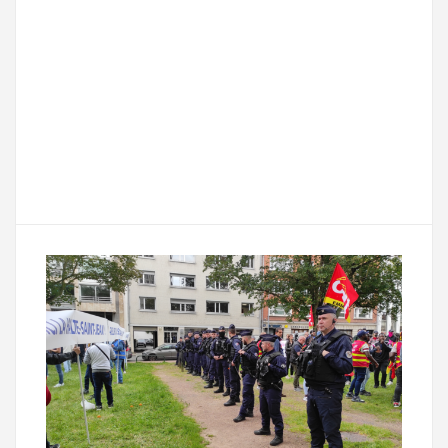
F
T
E
M
T
a
w
m
e
e
P
c
i
a
s
l
a
e
t
i
s
e
r
b
t
l
a
g
t
o
e
g
r
a
o
r
e
a
g