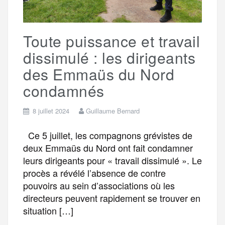
k
m
e
Toute puissance et travail
r
dissimulé : les dirigeants
des Emmaüs du Nord
condamnés
8 juillet 2024
Guillaume Bernard
Ce 5 juillet, les compagnons grévistes de
deux Emmaüs du Nord ont fait condamner
leurs dirigeants pour « travail dissimulé ». Le
procès a révélé l’absence de contre
pouvoirs au sein d’associations où les
directeurs peuvent rapidement se trouver en
situation […]