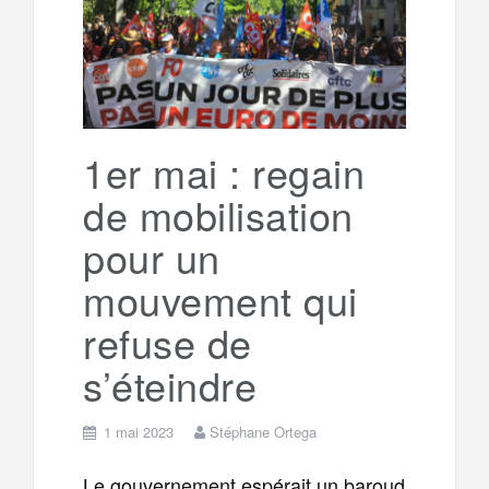
o
e
g
g
a
o
r
e
r
g
k
a
e
1er mai : regain
de mobilisation
m
r
pour un
mouvement qui
refuse de
s’éteindre
1 mai 2023
Stéphane Ortega
Le gouvernement espérait un baroud