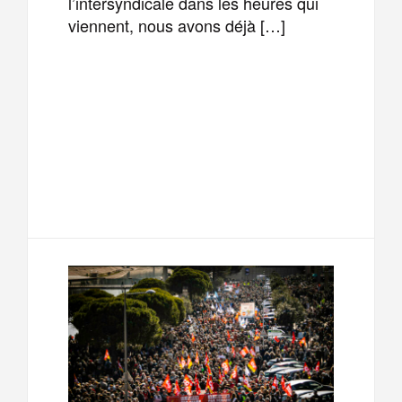
l’intersyndicale dans les heures qui
viennent, nous avons déjà […]
F
T
E
M
a
w
m
e
T
P
c
i
a
s
e
a
e
t
i
s
l
r
b
t
l
a
e
t
o
e
g
g
a
o
r
e