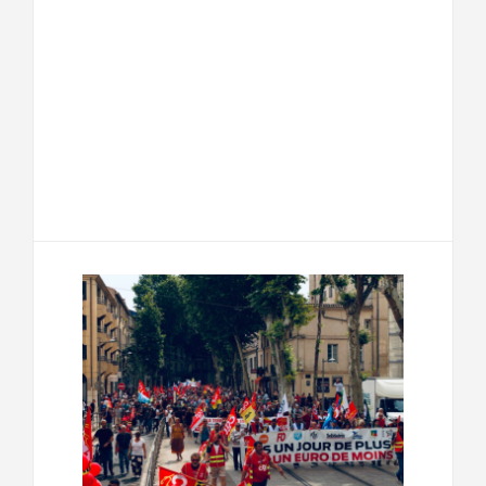
F
T
E
M
a
w
m
e
T
P
c
i
a
s
e
a
e
t
i
s
l
r
b
t
l
a
e
t
o
e
g
g
a
o
r
e
r
g