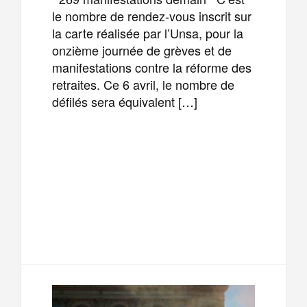
le nombre de rendez-vous inscrit sur
la carte réalisée par l’Unsa, pour la
onzième journée de grèves et de
manifestations contre la réforme des
retraites. Ce 6 avril, le nombre de
défilés sera équivalent […]
F
T
E
M
a
w
m
e
T
P
c
i
a
s
e
a
e
t
i
s
l
r
b
t
l
a