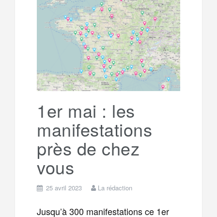
b
t
l
a
e
t
o
e
g
g
a
o
r
e
r
g
k
a
e
1er mai : les
manifestations
m
r
près de chez
vous
25 avril 2023
La rédaction
Jusqu’à 300 manifestations ce 1er