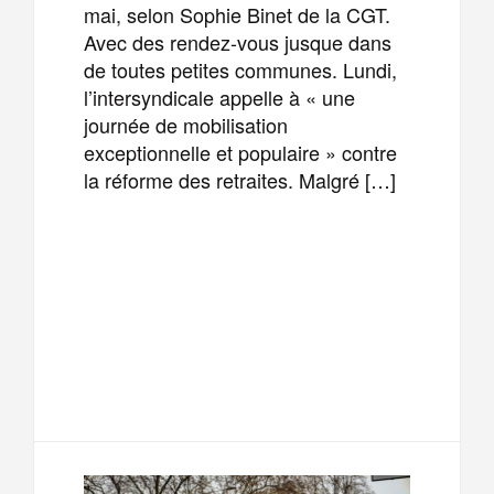
mai, selon Sophie Binet de la CGT.
Avec des rendez-vous jusque dans
de toutes petites communes. Lundi,
l’intersyndicale appelle à « une
journée de mobilisation
exceptionnelle et populaire » contre
la réforme des retraites. Malgré […]
F
T
E
M
a
w
m
e
T
P
c
i
a
s
e
a
e
t
i
s
l
r