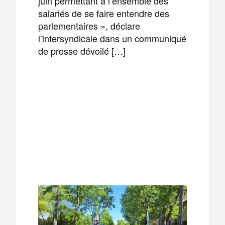
juin permettant à l’ensemble des
salariés de se faire entendre des
parlementaires », déclare
l’intersyndicale dans un communiqué
de presse dévoilé […]
F
T
E
M
a
w
m
e
T
P
c
i
a
s
e
a
e
t
i
s
l
r
b
t
l
a
e
t