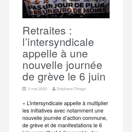
o
r
e
r
g
k
a
e
Retraites :
l’intersyndicale
m
r
appelle à une
nouvelle journée
de grève le 6 juin
2 mai 2023
Stéphane Ortega
« L’intersyndicale appelle à multiplier
les initiatives avec notamment une
nouvelle journée d’action commune,
de grève et de manifestations le 6