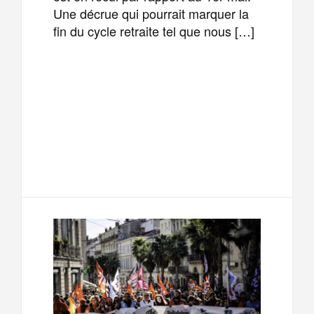
Une décrue qui pourrait marquer la
fin du cycle retraite tel que nous […]
F
T
E
M
a
w
m
e
T
P
c
i
a
s
e
a
e
t
i
s
l
r
b
t
l
a
e
t
o
e
g
g
a