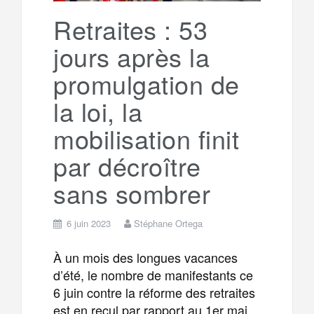
k
a
e
Retraites : 53
jours après la
m
r
promulgation de
la loi, la
mobilisation finit
par décroître
sans sombrer
6 juin 2023
Stéphane Ortega
À un mois des longues vacances
d’été, le nombre de manifestants ce
6 juin contre la réforme des retraites
est en recul par rapport au 1er mai.