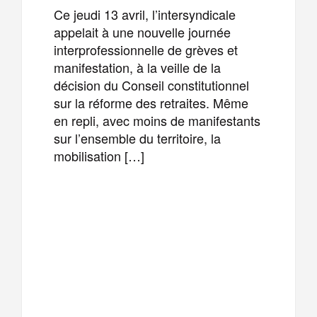
Ce jeudi 13 avril, l’intersyndicale
appelait à une nouvelle journée
interprofessionnelle de grèves et
manifestation, à la veille de la
décision du Conseil constitutionnel
sur la réforme des retraites. Même
en repli, avec moins de manifestants
sur l’ensemble du territoire, la
mobilisation […]
F
T
E
M
a
w
m
e
T
P
c
i
a
s
e
a