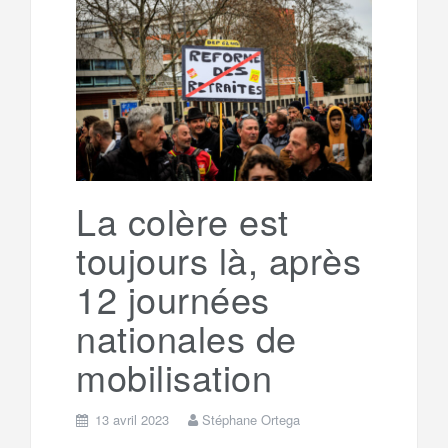
b
t
l
a
e
t
o
e
g
g
a
o
r
e
r
g
k
a
e
La colère est
toujours là, après
m
r
12 journées
nationales de
mobilisation
13 avril 2023
Stéphane Ortega