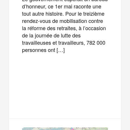
d’honneur, ce 1er mai raconte une
tout autre histoire. Pour le treizième
rendez-vous de mobilisation contre
la réforme des retraites, à l’occasion
de la journée de lutte des
travailleuses et travailleurs, 782 000
personnes ont […]
F
T
E
M
a
w
m
e
T
P
c
i
a
s
e
a
e
t
i
s
l
r