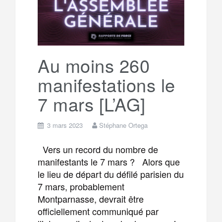
o
r
e
r
g
k
a
e
Au moins 260
manifestations le
m
r
7 mars [L’AG]
3 mars 2023
Stéphane Ortega
Vers un record du nombre de
manifestants le 7 mars ? Alors que
le lieu de départ du défilé parisien du
7 mars, probablement
Montparnasse, devrait être
officiellement communiqué par