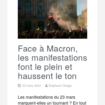
e
t
o
e
g
g
a
o
r
e
r
g
k
a
e
Face à Macron,
les manifestations
m
r
font le plein et
haussent le ton
23 mars 2023
Stéphane Ortega
Les manifestations du 23 mars
marquent-elles un tournant ? En tout