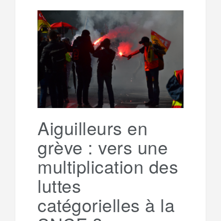
l
r
b
t
l
a
e
t
o
e
g
g
a
o
r
e
r
g
k
a
e
Aiguilleurs en
grève : vers une
m
r
multiplication des
luttes
catégorielles à la