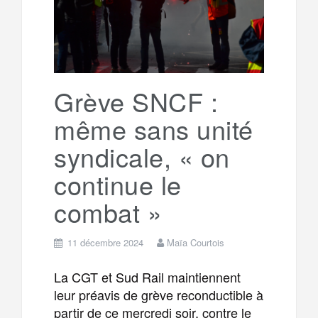
g
a
o
r
e
r
g
k
a
e
Grève SNCF :
même sans unité
m
r
syndicale, « on
continue le
combat »
11 décembre 2024
Maïa Courtois
La CGT et Sud Rail maintiennent
leur préavis de grève reconductible à
partir de ce mercredi soir, contre le