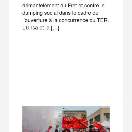
démantèlement du Fret et contre le
dumping social dans le cadre de
l’ouverture à la concurrence du TER.
L’Unsa et la […]
F
T
E
M
a
w
m
e
T
P
c
i
a
s
e
a
e
t
i
s
l
r
b
t
l
a
e
t
o
e
g