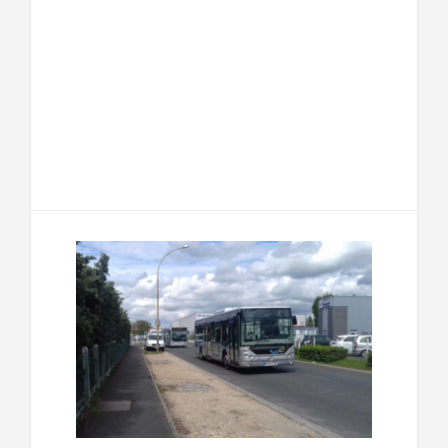
F
T
E
M
a
w
m
e
T
P
c
i
a
s
e
a
e
t
i
s
l
r
b
t
l
a
e
t
o
e
g
g
a
o
r
e
r
g
k