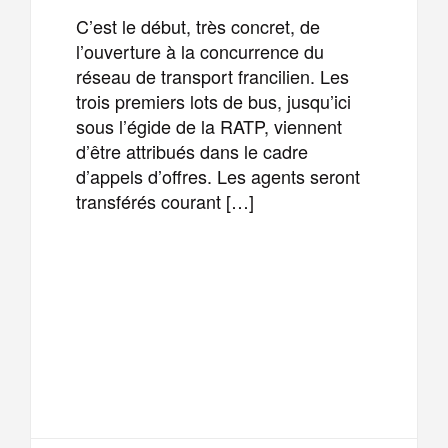
C’est le début, très concret, de
l’ouverture à la concurrence du
réseau de transport francilien. Les
trois premiers lots de bus, jusqu’ici
sous l’égide de la RATP, viennent
d’être attribués dans le cadre
d’appels d’offres. Les agents seront
transférés courant […]
F
T
E
M
a
w
m
e
T
P
c
i
a
s
e
a
e
t
i
s