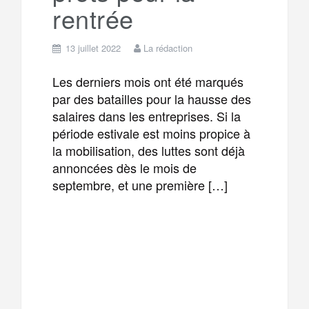
rentrée
13 juillet 2022
La rédaction
Les derniers mois ont été marqués
par des batailles pour la hausse des
salaires dans les entreprises. Si la
période estivale est moins propice à
la mobilisation, des luttes sont déjà
annoncées dès le mois de
septembre, et une première […]
F
T
E
M
a
w
m
e
T
P
c
i
a
s