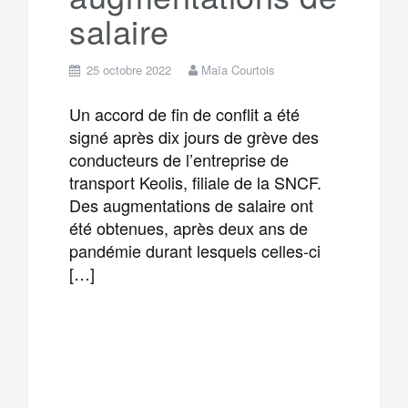
salaire
25 octobre 2022
Maïa Courtois
Un accord de fin de conflit a été
signé après dix jours de grève des
conducteurs de l’entreprise de
transport Keolis, filiale de la SNCF.
Des augmentations de salaire ont
été obtenues, après deux ans de
pandémie durant lesquels celles-ci
[…]
F
T
E
M
a
w
m
e
T
P