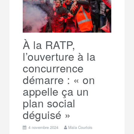
g
a
o
r
e
r
g
k
a
e
À la RATP,
l’ouverture à la
m
r
concurrence
démarre : « on
appelle ça un
plan social
déguisé »
4 novembre 2024
Maïa Courtois