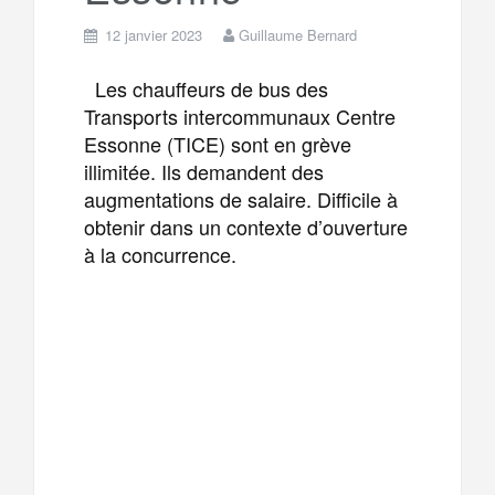
12 janvier 2023
Guillaume Bernard
Les chauffeurs de bus des
Transports intercommunaux Centre
Essonne (TICE) sont en grève
illimitée. Ils demandent des
augmentations de salaire. Difficile à
obtenir dans un contexte d’ouverture
à la concurrence.
F
T
E
M
a
w
m
e
T
P
c
i
a
s
e
a