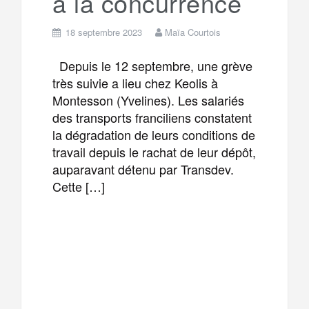
à la concurrence
18 septembre 2023
Maïa Courtois
Depuis le 12 septembre, une grève
très suivie a lieu chez Keolis à
Montesson (Yvelines). Les salariés
des transports franciliens constatent
la dégradation de leurs conditions de
travail depuis le rachat de leur dépôt,
auparavant détenu par Transdev.
Cette […]
F
T
E
M
a
w
m
e
T
P
c
i
a
s