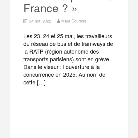
France ? »
24 mai 2022
Maïa Courtois
Les 23, 24 et 25 mai, les travailleurs
du réseau de bus et de tramways de
la RATP (région autonome des
transports parisiens) sont en grève.
Dans le viseur : l’ouverture à la
concurrence en 2025. Au nom de
cette […]
F
T
E
M
a
w
m
e
T
P
c
i
a
s