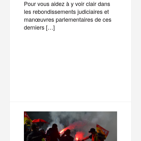
Pour vous aidez à y voir clair dans
les rebondissements judiciaires et
manœuvres parlementaires de ces
derniers […]
F
T
E
M
a
w
m
e
T
P
c
i
a
s
e
a
e
t
i
s
l
r
b
t
l
a
e
t
o
e
g