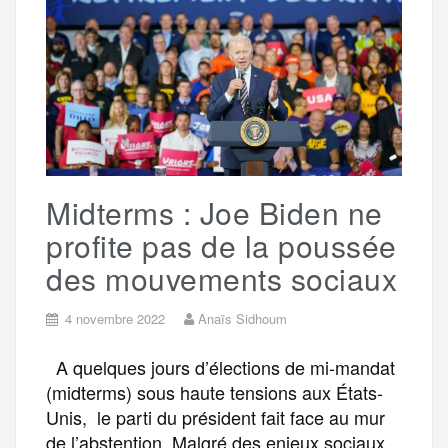
o
e
g
r
a
o
r
e
a
g
k
m
e
Midterms : Joe Biden ne
r
profite pas de la poussée
des mouvements sociaux
4 novembre 2022
Anaïs Sidhoum
A quelques jours d’élections de mi-mandat
(midterms) sous haute tensions aux États-
Unis, le parti du président fait face au mur
de l’abstention. Malgré des enjeux sociaux