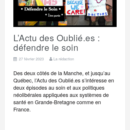
g
k
m
e
L’Actu des Oublié.es :
r
défendre le soin
27 février 2023
La rédaction
Des deux côtés de la Manche, et jusqu’au
Québec, l’Actu des Oublié.es s’intéresse en
deux épisodes au soin et aux politiques
néolibérales appliquées aux systèmes de
santé en Grande-Bretagne comme en
France.
F
T
E
M
T