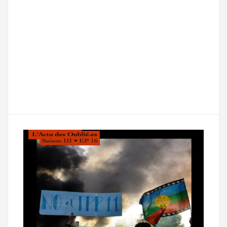
F
T
E
M
T
a
w
m
e
e
P
c
i
a
s
l
a
e
t
i
s
e
r
b
t
l
a
g
t
o
e
g
r
a
o
r
e
a
g