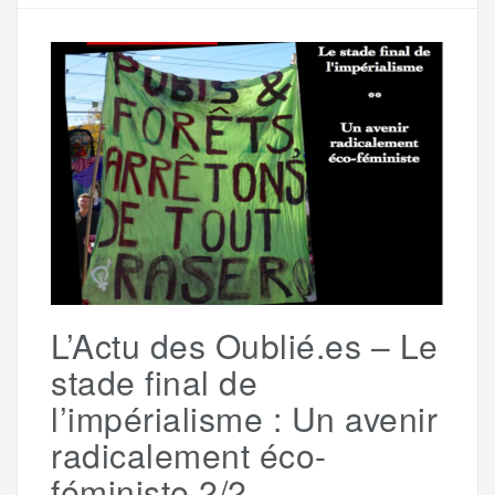
e
t
i
s
e
r
b
t
l
a
g
t
o
e
g
r
a
o
r
e
a
g
k
m
e
L’Actu des Oublié.es – Le
r
stade final de
l’impérialisme : Un avenir
radicalement éco-
féministe 2/2