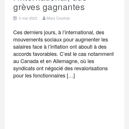
grèves gagnantes
3 mai 2023
Maïa Courtois
Ces derniers jours, à l’international, des
mouvements sociaux pour augmenter les
salaires face à l’inflation ont abouti à des
accords favorables. C’est le cas notamment
au Canada et en Allemagne, où les
syndicats ont négocié des revalorisations
pour les fonctionnaires […]
F
T
E
M
T
a
w
m
e
e
P
c
i
a
s
l