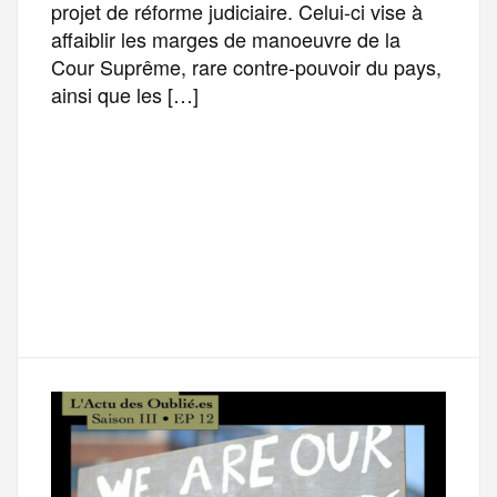
projet de réforme judiciaire. Celui-ci vise à
affaiblir les marges de manoeuvre de la
Cour Suprême, rare contre-pouvoir du pays,
ainsi que les […]
F
T
E
M
T
a
w
m
e
e
P
c
i
a
s
l
a
e
t
i
s
e
r
b
t
l
a
g
t
o
e
g
r