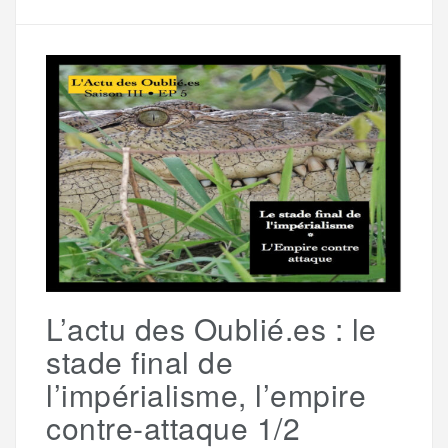
e
t
i
s
e
r
b
t
l
a
g
t
o
e
g
r
a
o
r
e
a
g
k
m
e
L’actu des Oublié.es : le
r
stade final de
l’impérialisme, l’empire
contre-attaque 1/2