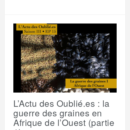
a
e
t
i
s
e
r
b
t
l
a
g
t
o
e
g
r
a
o
r
e
a
g
k
m
e
L’Actu des Oublié.es : la
r
guerre des graines en
Afrique de l’Ouest (partie