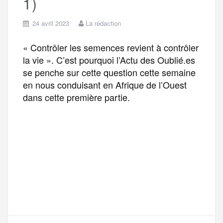
1)
24 avril 2023
La rédaction
« Contrôler les semences revient à contrôler
la vie ». C’est pourquoi l’Actu des Oublié.es
se penche sur cette question cette semaine
en nous conduisant en Afrique de l’Ouest
dans cette première partie.
F
T
E
M
T
a
w
m
e
e
P
c
i
a
s
l
a
e
t
i
s
e