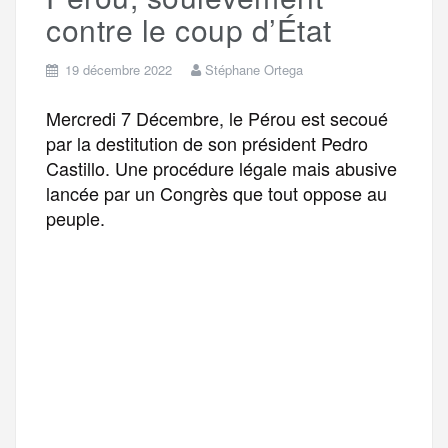
contre le coup d’État
19 décembre 2022
Stéphane Ortega
Mercredi 7 Décembre, le Pérou est secoué
par la destitution de son président Pedro
Castillo. Une procédure légale mais abusive
lancée par un Congrès que tout oppose au
peuple.
F
T
E
M
T
a
w
m
e
e
P
c
i
a
s
l
a