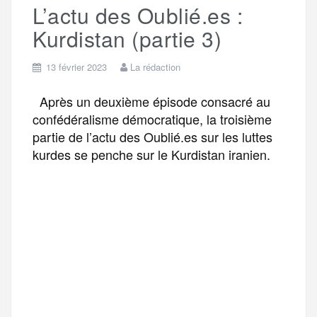
L’actu des Oublié.es :
r
Kurdistan (partie 3)
13 février 2023
La rédaction
Après un deuxième épisode consacré au
confédéralisme démocratique, la troisième
partie de l’actu des Oublié.es sur les luttes
kurdes se penche sur le Kurdistan iranien.
F
T
E
M
T
a
w
m
e
e
P
c
i
a
s
l
a