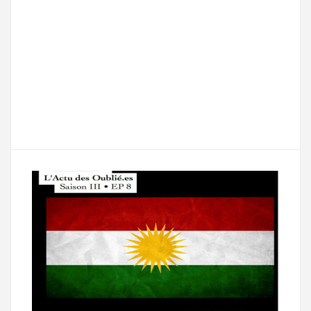
F
T
E
M
T
a
w
m
e
e
P
c
i
a
s
l
a
e
t
i
s
e
r
b
t
l
a
g
t
o
e
g
r
a
o
r
e
a
g
k
m