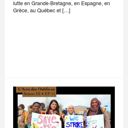
lutte en Grande-Bretagne, en Espagne, en
Grèce, au Québec et […]
F
T
E
M
T
a
w
m
e
e
P
c
i
a
s
l
a
e
t
i
s
e
r
b
t
l
a
g
t
o
e
g
r
a
o
r
e
a