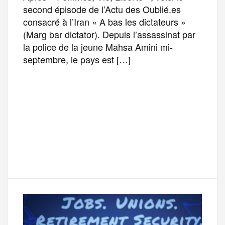
second épisode de l’Actu des Oublié.es
consacré à l’Iran « A bas les dictateurs »
(Marg bar dictator). Depuis l’assassinat par
la police de la jeune Mahsa Amini mi-
septembre, le pays est […]
F
T
E
M
T
a
w
m
e
e
P
c
i
a
s
l
a
e
t
i
s
e
r
b
t
l
a
g
t