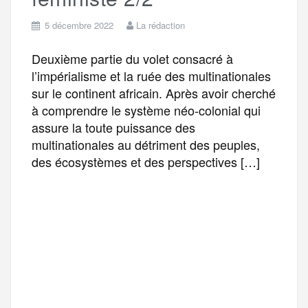
5 décembre 2022
La rédaction
Deuxième partie du volet consacré à
l’impérialisme et la ruée des multinationales
sur le continent africain. Après avoir cherché
à comprendre le système néo-colonial qui
assure la toute puissance des
multinationales au détriment des peuples,
des écosystèmes et des perspectives […]
F
T
E
M
T
a
w
m
e
e
P
c
i
a
s
l
a