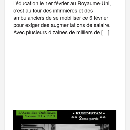
l’éducation le 1er février au Royaume-Uni,
c’est au tour des infirmières et des
ambulanciers de se mobiliser ce 6 février
pour exiger des augmentations de salaire.
Avec plusieurs dizaines de milliers de […]
F
T
E
M
T
a
w
m
e
e
P
c
i
a
s
l
a
e
t
i
s
e
r
b
t
l
a
g
t