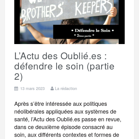
a
o
r
e
a
g
k
m
e
L’Actu des Oublié.es :
r
défendre le soin (partie
2)
13 mars 2023
La rédaction
Après s’être intéressée aux politiques
néolibérales appliquées aux systèmes de
santé, l’Actu des Oublié.es passe en revue,
dans ce deuxième épisode consacré au
soin, aux différents contextes et formes de