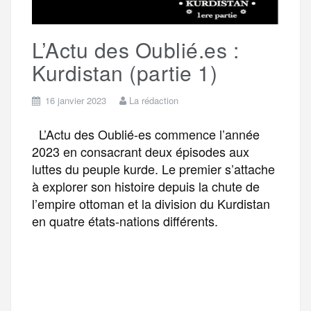
e
L’Actu des Oublié.es :
r
Kurdistan (partie 1)
16 janvier 2023
La rédaction
L’Actu des Oublié-es commence l’année
2023 en consacrant deux épisodes aux
luttes du peuple kurde. Le premier s’attache
à explorer son histoire depuis la chute de
l’empire ottoman et la division du Kurdistan
en quatre états-nations différents.
F
T
E
M
T
a
w
m
e
e