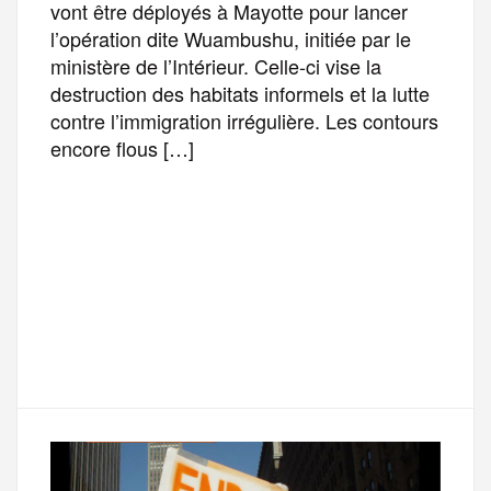
vont être déployés à Mayotte pour lancer
l’opération dite Wuambushu, initiée par le
ministère de l’Intérieur. Celle-ci vise la
destruction des habitats informels et la lutte
contre l’immigration irrégulière. Les contours
encore flous […]
F
T
E
M
T
a
w
m
e
e
P
c
i
a
s
l
a
e
t
i
s
e
r
b
t
l
a
g
t