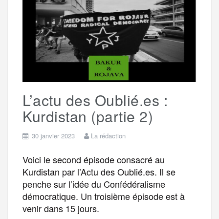
o
e
g
r
a
o
r
e
a
g
k
m
e
L’actu des Oublié.es :
r
Kurdistan (partie 2)
30 janvier 2023
La rédaction
Voici le second épisode consacré au
Kurdistan par l’Actu des Oublié.es. Il se
penche sur l’idée du Confédéralisme
démocratique. Un troisième épisode est à
venir dans 15 jours.