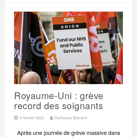
e
t
i
s
e
r
b
t
l
a
g
t
o
e
g
r
a
o
r
e
a
g
k
m
e
Royaume-Uni : grève
r
record des soignants
6 février 2023
Guillaume Bernard
Après une journée de grève massive dans