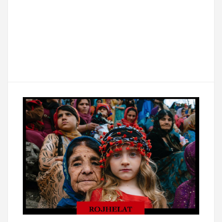
a
w
m
e
e
P
c
i
a
s
l
a
e
t
i
s
e
r
b
t
l
a
g
t
o
e
g
r
a
o
r
e
a
g
k
m
e