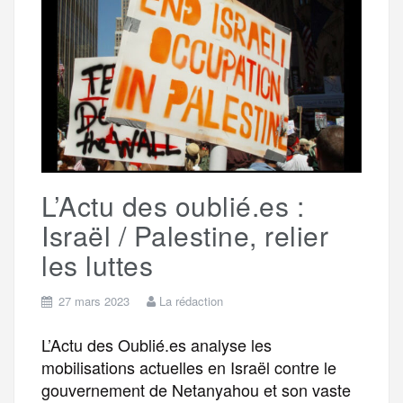
o
e
g
r
a
o
r
e
a
g
k
m
e
L’Actu des oublié.es :
r
Israël / Palestine, relier
les luttes
27 mars 2023
La rédaction
L’Actu des Oublié.es analyse les
mobilisations actuelles en Israël contre le
gouvernement de Netanyahou et son vaste