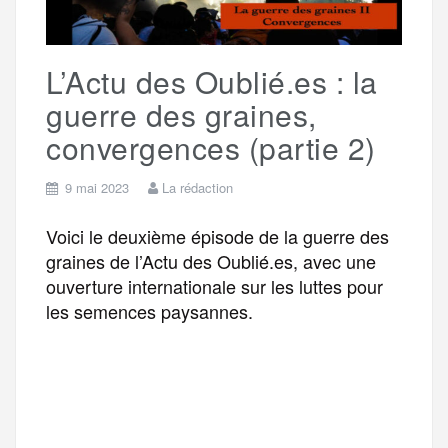
k
m
e
L’Actu des Oublié.es : la
r
guerre des graines,
convergences (partie 2)
9 mai 2023
La rédaction
Voici le deuxième épisode de la guerre des
graines de l’Actu des Oublié.es, avec une
ouverture internationale sur les luttes pour
les semences paysannes.
F
T
E
M
T
a
w
m
e
e