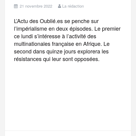
21 novembre 2022
La rédaction
L’Actu des Oublié.es se penche sur
l’impérialisme en deux épisodes. Le premier
ce lundi s’intéresse à l’activité des
multinationales française en Afrique. Le
second dans quinze jours explorera les
résistances qui leur sont opposées.
F
T
E
M
T
a
w
m
e
e
P
c
i
a
s
l
a
e
t
i
s
e
r