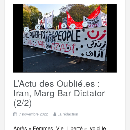
b
t
l
a
g
t
o
e
g
r
a
o
r
e
a
g
k
m
e
L’Actu des Oublié.es :
r
Iran, Marg Bar Dictator
(2/2)
7 novembre 2022
La rédaction
Après « Femmes, Vie, Liberté », voici le