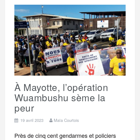
r
b
t
l
a
g
t
o
e
g
r
a
o
r
e
a
g
k
m
e
À Mayotte, l’opération
r
Wuambushu sème la
peur
19 avril 2023
Maïa Courtois
Près de cinq cent gendarmes et policiers