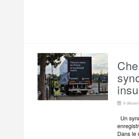
Che
synd
insu
9 décem
Un synd
enregist
Dans le 