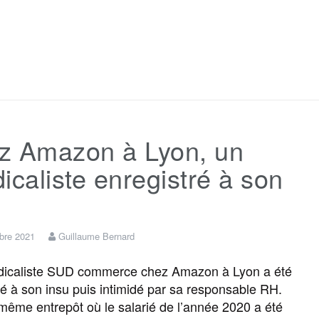
F
T
E
M
T
P
a
w
m
e
e
a
c
i
a
s
l
r
z Amazon à Lyon, un
e
t
i
s
e
t
icaliste enregistré à son
b
t
l
a
g
a
o
e
g
r
g
bre 2021
Guillaume Bernard
icaliste SUD commerce chez Amazon à Lyon a été
o
r
e
a
e
ré à son insu puis intimidé par sa responsable RH.
même entrepôt où le salarié de l’année 2020 a été
k
m
r