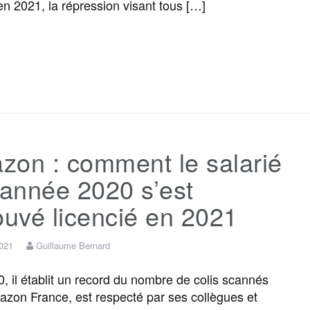
 en 2021, la répression visant tous […]
F
T
E
M
T
P
a
w
m
e
e
a
c
i
a
s
l
r
zon : comment le salarié
e
t
i
s
e
t
’année 2020 s’est
b
t
l
a
g
a
ouvé licencié en 2021
o
e
g
r
g
2021
Guillaume Bernard
 il établit un record du nombre de colis scannés
o
r
e
a
e
zon France, est respecté par ses collègues et