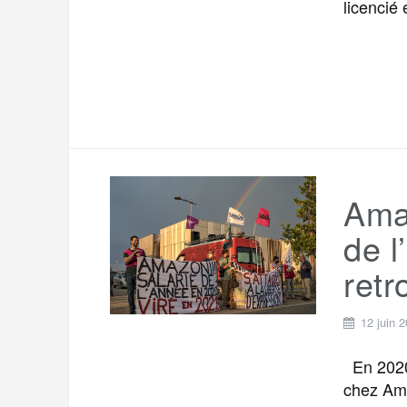
licencié
Ama
de l
retr
12 juin 
En 2020,
chez Ama