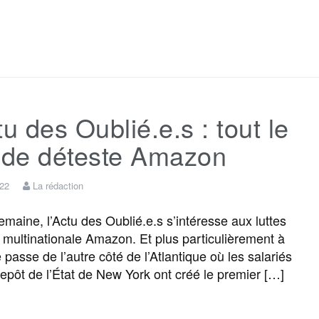
F
T
E
M
T
P
a
w
m
e
e
a
c
i
a
s
l
r
tu des Oublié.e.s : tout le
e
t
i
s
e
t
de déteste Amazon
b
t
l
a
g
a
022
La rédaction
o
e
g
r
g
maine, l’Actu des Oublié.e.s s’intéresse aux luttes
a multinationale Amazon. Et plus particulièrement à
 passe de l’autre côté de l’Atlantique où les salariés
o
r
e
a
e
repôt de l’État de New York ont créé le premier […]
k
m
r
F
T
E
M
T
P