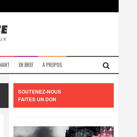
contre les travailleurs »
ENANT
EN BREF
A PROPOS
SOUTENEZ-NOUS
FAITES UN DON