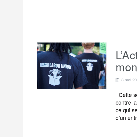
L’Ac
mon
3 mai 2
Cette se
contre l
ce qui se
d’un ent