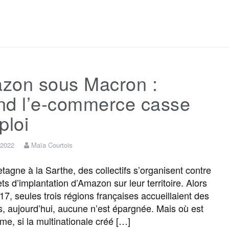
a
w
m
e
e
a
c
i
a
s
l
r
zon sous Macron :
e
t
i
s
e
t
nd l’e-commerce casse
b
t
l
a
g
a
ploi
o
e
g
r
g
 2022
Maïa Courtois
etagne à la Sarthe, des collectifs s’organisent contre
o
r
e
a
e
ts d’implantation d’Amazon sur leur territoire. Alors
17, seules trois régions françaises accueillaient des
k
m
r
s, aujourd’hui, aucune n’est épargnée. Mais où est
me, si la multinationale créé […]