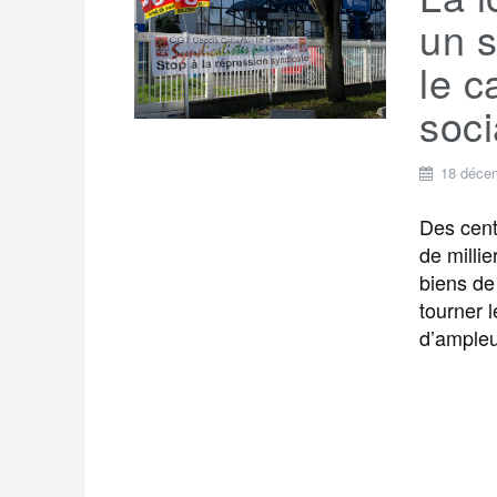
t
e
un s
r
a
a
le c
g
m
soci
e
r
18 déce
Des cent
de millie
biens de
tourner 
d’ampleu