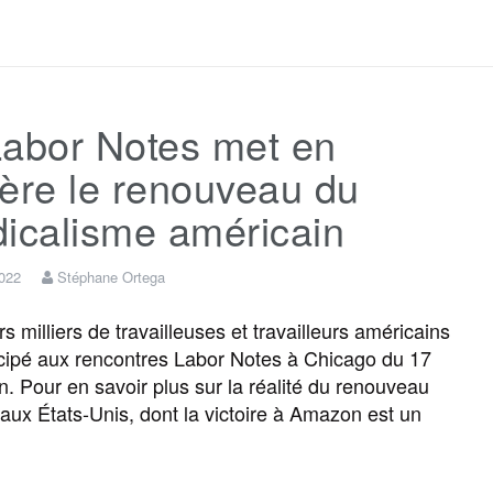
a
w
m
e
e
a
c
i
a
s
l
r
Labor Notes met en
e
t
i
s
e
t
ère le renouveau du
b
t
l
a
g
a
icalisme américain
o
e
g
r
g
2022
Stéphane Ortega
 milliers de travailleuses et travailleurs américains
o
r
e
a
e
icipé aux rencontres Labor Notes à Chicago du 17
in. Pour en savoir plus sur la réalité du renouveau
k
m
r
 aux États-Unis, dont la victoire à Amazon est un