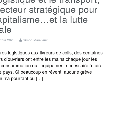
ecteur stratégique pour
apitalisme…et la lutte
ale
mbre 2023
Simon Mauvieux
res logistiques aux livreurs de colis, des centaines
rs d’ouvriers ont entre les mains chaque jour les
 consommation ou l’équipement nécessaire à faire
le pays. Si beaucoup en rêvent, aucune grève
r n’a pourtant pu […]
F
T
E
M
T
P
a
w
m
e
e
a