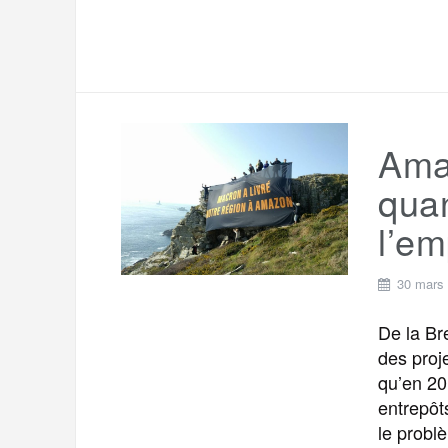
Ama
qua
l’em
30 mars
De la Br
des proje
qu’en 20
entrepôt
le problè