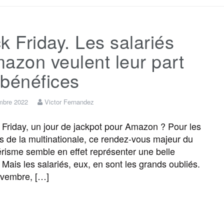
c
i
a
s
l
r
k Friday. Les salariés
e
t
i
s
e
t
azon veulent leur part
b
t
l
a
g
a
 bénéfices
o
e
g
r
g
mbre 2022
Victor Fernandez
 Friday, un jour de jackpot pour Amazon ? Pour les
o
r
e
a
e
ts de la multinationale, ce rendez-vous majeur du
isme semble en effet représenter une belle
k
m
r
 Mais les salariés, eux, en sont les grands oubliés.
ovembre, […]
F
T
E
M
T
P