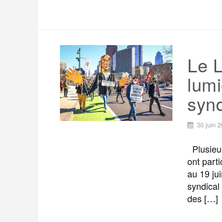
Le 
lumi
synd
30 juin 
Plusieurs
ont part
au 19 ju
syndical
des […]