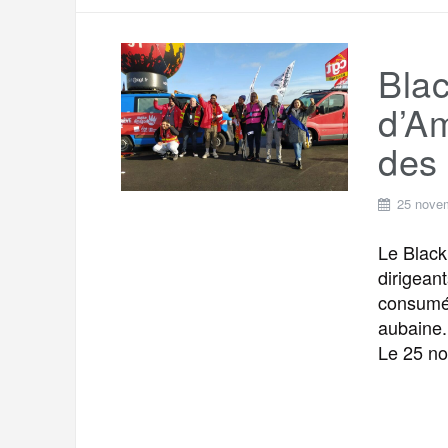
Blac
d’Am
des
25 nove
Le Black
dirigean
consumér
aubaine.
Le 25 n