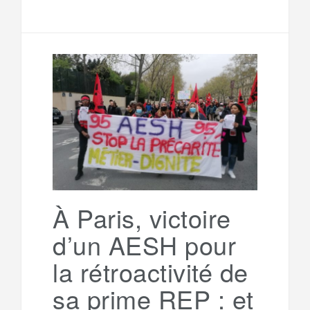
e
a
e
t
i
s
l
r
b
t
l
a
e
t
o
e
g
g
a
o
r
e
r
g
k
a
e
À Paris, victoire
d’un AESH pour
m
r
la rétroactivité de
sa prime REP : et