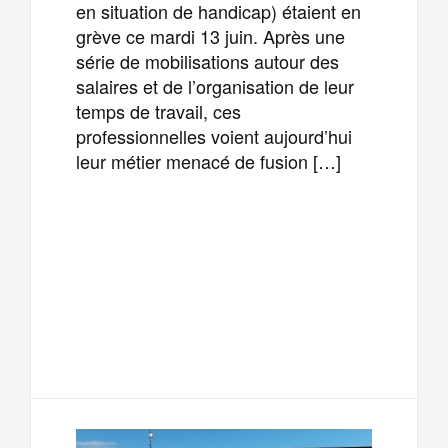
en situation de handicap) étaient en
grève ce mardi 13 juin. Après une
série de mobilisations autour des
salaires et de l’organisation de leur
temps de travail, ces
professionnelles voient aujourd’hui
leur métier menacé de fusion […]
F
T
E
M
a
w
m
e
T
P
c
i
a
s
e
a
e
t
i
s
l
r