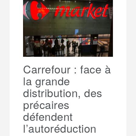
b
t
l
a
e
t
o
e
g
g
a
o
r
e
r
g
k
a
e
Carrefour : face à
la grande
m
r
distribution, des
précaires
défendent
l’autoréduction