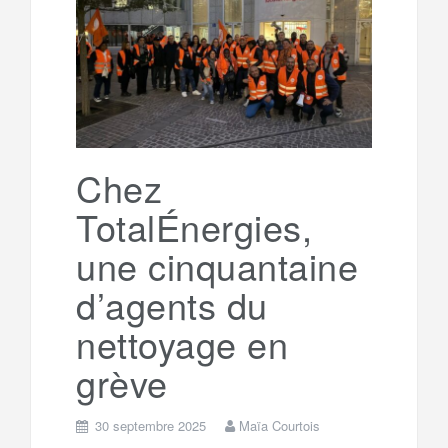
o
e
g
g
a
o
r
e
r
g
k
a
e
Chez
TotalÉnergies,
m
r
une cinquantaine
d’agents du
nettoyage en
grève
30 septembre 2025
Maïa Courtois