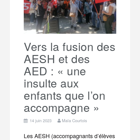
g
a
o
r
e
r
g
k
a
e
Vers la fusion des
AESH et des
m
r
AED : « une
insulte aux
enfants que l’on
accompagne »
14 juin 2023
Maïa Courtois
Les AESH (accompagnants d’élèves