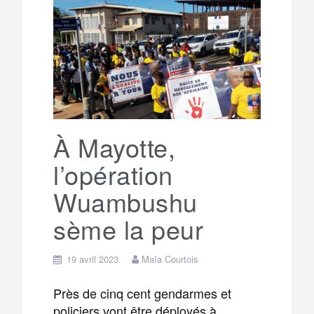
b
t
l
a
e
t
o
e
g
g
a
o
r
e
r
g
k
À Mayotte,
a
e
l’opération
m
r
Wuambushu
sème la peur
19 avril 2023
Maïa Courtois
Près de cinq cent gendarmes et
policiers vont être déployés à