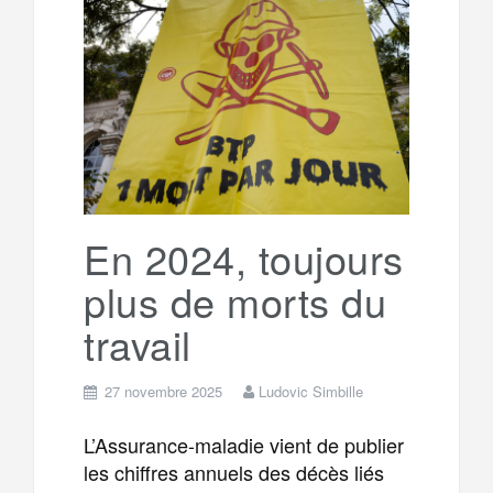
b
t
l
a
e
t
o
e
g
g
a
o
r
e
r
g
k
a
e
En 2024, toujours
plus de morts du
m
r
travail
27 novembre 2025
Ludovic Simbille
L’Assurance-maladie vient de publier
les chiffres annuels des décès liés