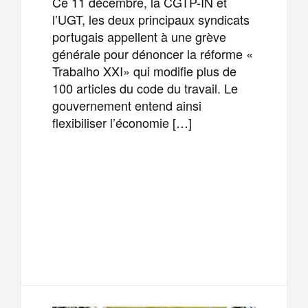
Ce 11 décembre, la CGTP-IN et
l’UGT, les deux principaux syndicats
portugais appellent à une grève
générale pour dénoncer la réforme «
Trabalho XXI» qui modifie plus de
100 articles du code du travail. Le
gouvernement entend ainsi
flexibiliser l’économie […]
F
T
E
M
a
w
m
e
T
P
c
i
a
s
e
a
e
t
i
s
l
r