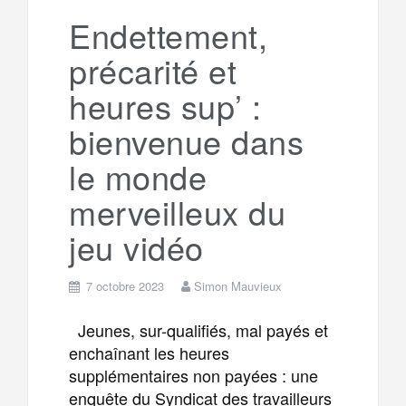
a
e
Endettement,
précarité et
m
r
heures sup’ :
bienvenue dans
le monde
merveilleux du
jeu vidéo
7 octobre 2023
Simon Mauvieux
Jeunes, sur-qualifiés, mal payés et
enchaînant les heures
supplémentaires non payées : une
enquête du Syndicat des travailleurs