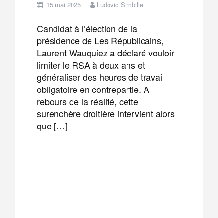
15 mai 2025
Ludovic Simbille
Candidat à l’élection de la
présidence de Les Républicains,
Laurent Wauquiez a déclaré vouloir
limiter le RSA à deux ans et
généraliser des heures de travail
obligatoire en contrepartie. A
rebours de la réalité, cette
surenchère droitière intervient alors
que […]
F
T
E
M
a
w
m
e
T
P
c
i
a
s