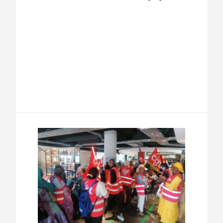
F
T
E
M
a
w
m
e
T
P
c
i
a
s
e
a
e
t
i
s
l
r
b
t
l
a
e
t
o
e
g
g
a
o
r
e
r
g