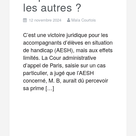
les autres ?
12 novembre 2024
Maïa Courtois
C’est une victoire juridique pour les
accompagnants d’élèves en situation
de handicap (AESH), mais aux effets
limités. La Cour administrative
d’appel de Paris, saisie sur un cas
particulier, a jugé que l’AESH
concerné, M. B, aurait dû percevoir
sa prime […]
F
T
E
M
a
w
m
e
T
P