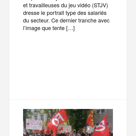
et travailleuses du jeu vidéo (STJV)
dresse le portrait type des salariés
du secteur. Ce dernier tranche avec
l’image que tente […]
F
T
E
M
a
w
m
e
T
P
c
i
a
s
e
a
e
t
i
s
l
r
b
t
l
a
e
t
o
e
g