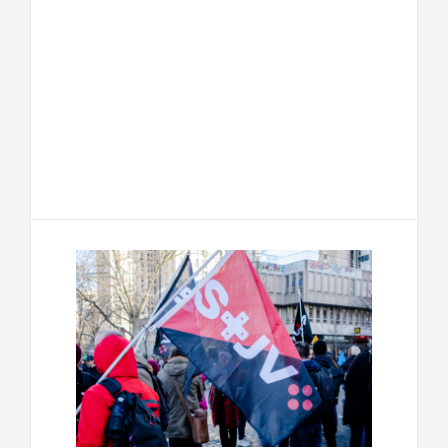
F
T
E
M
a
w
m
e
T
P
c
i
a
s
e
a
e
t
i
s
l
r
b
t
l
a
e
t
o
e
g
g
a
o
r
e
r
g
k