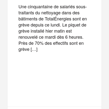
Une cinquantaine de salariés sous-
traitants du nettoyage dans des
bâtiments de TotalÉnergies sont en
grève depuis ce lundi. Le piquet de
grève installé hier matin est
renouvelé ce mardi dès 6 heures.
Près de 70% des effectifs sont en
grève […]
F
T
E
M
a
w
m
e
T
P
c
i
a
s
e
a
e
t
i
s