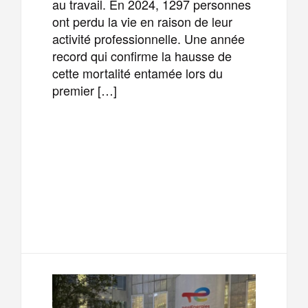
au travail. En 2024, 1297 personnes
ont perdu la vie en raison de leur
activité professionnelle. Une année
record qui confirme la hausse de
cette mortalité entamée lors du
premier […]
F
T
E
M
a
w
m
e
T
P
c
i
a
s
e
a
e
t
i
s
l
r
b
t
l
a
e
t