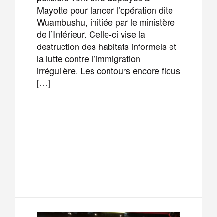
Mayotte pour lancer l’opération dite
Wuambushu, initiée par le ministère
de l’Intérieur. Celle-ci vise la
destruction des habitats informels et
la lutte contre l’immigration
irrégulière. Les contours encore flous
[…]
F
T
E
M
a
w
m
e
T
P
c
i
a
s
e
a
e
t
i
s
l
r