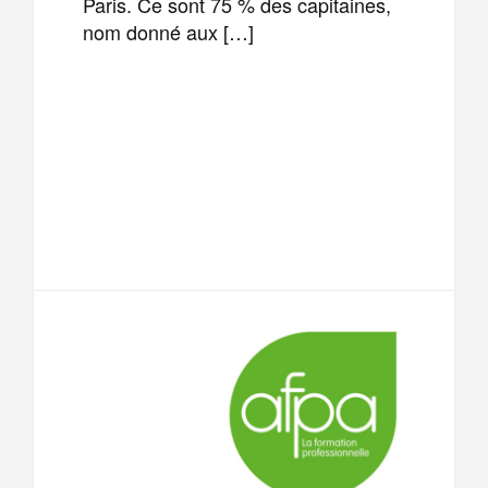
Paris. Ce sont 75 % des capitaines,
nom donné aux […]
F
T
E
M
a
w
m
e
T
P
c
i
a
s
e
a
e
t
i
s
l
r
b
t
l
a
e
t
o
e
g
g
a
o
r
e