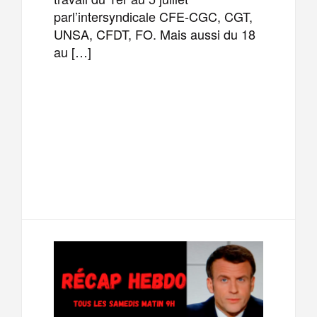
parl’intersyndicale CFE-CGC, CGT,
UNSA, CFDT, FO. Mais aussi du 18
au […]
F
T
E
M
a
w
m
e
T
P
c
i
a
s
e
a
e
t
i
s
l
r
b
t
l
a
e
t
o
e
g
g
a