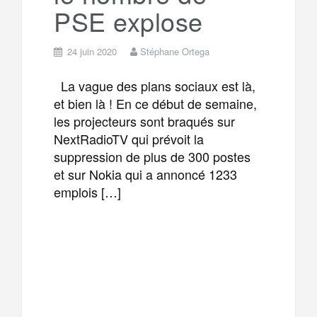
PSE explose
24 juin 2020
Stéphane Ortega
La vague des plans sociaux est là,
et bien là ! En ce début de semaine,
les projecteurs sont braqués sur
NextRadioTV qui prévoit la
suppression de plus de 300 postes
et sur Nokia qui a annoncé 1233
emplois […]
F
T
E
M
a
w
m
e
T
P
c
i
a
s