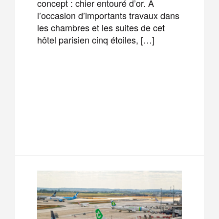
concept : chier entouré d’or. À
l’occasion d’importants travaux dans
les chambres et les suites de cet
hôtel parisien cinq étoiles, […]
F
T
E
M
a
w
m
e
T
P
c
i
a
s
e
a
e
t
i
s
l
r
b
t
l
a
e
t
o
e
g