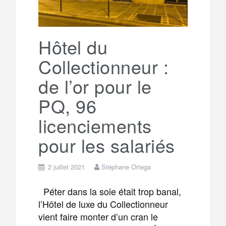
r
g
k
a
e
Hôtel du
Collectionneur :
m
r
de l’or pour le
PQ, 96
licenciements
pour les salariés
2 juillet 2021
Stéphane Ortega
Péter dans la soie était trop banal,
l’Hôtel de luxe du Collectionneur
vient faire monter d’un cran le