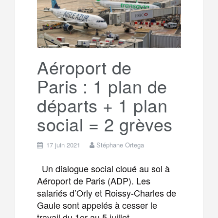
g
a
o
r
e
r
g
k
a
e
Aéroport de
Paris : 1 plan de
m
r
départs + 1 plan
social = 2 grèves
17 juin 2021
Stéphane Ortega
Un dialogue social cloué au sol à
Aéroport de Paris (ADP). Les
salariés d’Orly et Roissy-Charles de
Gaule sont appelés à cesser le
travail du 1er au 5 juillet