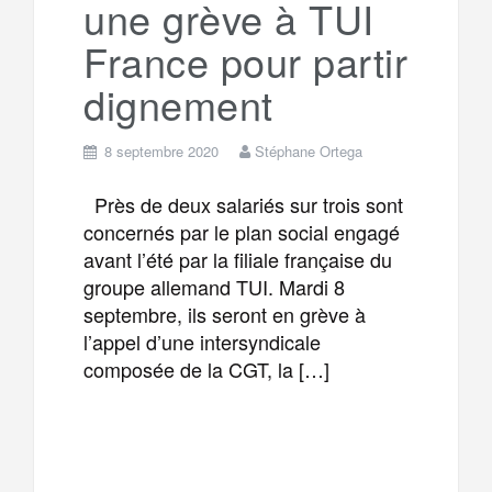
une grève à TUI
m
r
France pour partir
dignement
8 septembre 2020
Stéphane Ortega
Près de deux salariés sur trois sont
concernés par le plan social engagé
avant l’été par la filiale française du
groupe allemand TUI. Mardi 8
septembre, ils seront en grève à
l’appel d’une intersyndicale
composée de la CGT, la […]
F
T
E
M