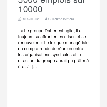
10000
13 avril 2020
Guillaume Bernard
« Le groupe Daher est agile, il a
toujours su affronter les crises et se
renouveler. » Le lexique managériale
du compte-rendu de réunion entre
les organisations syndicales et la
direction du groupe aurait pu prêter à
rire s’il […]
F
T
E
M
a
w
m
e
T
P