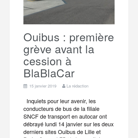
o
r
e
r
g
k
a
e
Ouibus : première
grève avant la
m
r
cession à
BlaBlaCar
15 janvier 2019
La rédaction
Inquiets pour leur avenir, les
conducteurs de bus de la filiale
SNCF de transport en autocar ont
débrayé lundi 14 janvier sur les deux
derniers sites Ouibus de Lille et