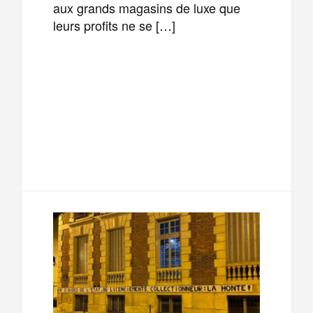
aux grands magasins de luxe que
leurs profits ne se […]
F
T
E
M
a
w
m
e
T
P
c
i
a
s
e
a
e
t
i
s
l
r
b
t
l
a
e
t
o
e
g
g
a
o
r
e