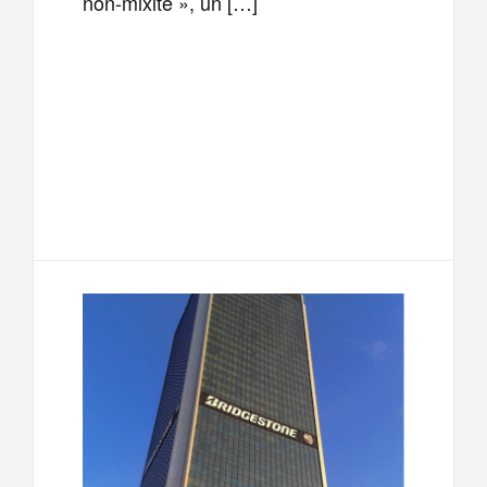
non-mixité », un […]
F
T
E
M
a
w
m
e
T
P
c
i
a
s
e
a
e
t
i
s
l
r
b
t
l
a
e
t
o
e
g
g
a
o
r
e
r
g