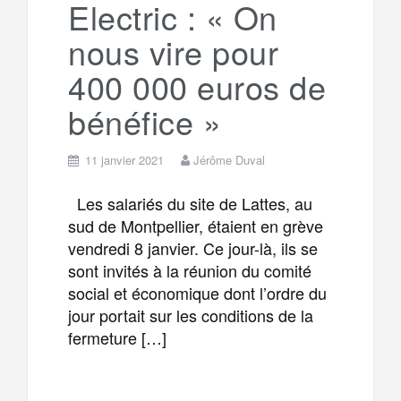
Electric : « On
m
r
nous vire pour
400 000 euros de
bénéfice »
11 janvier 2021
Jérôme Duval
Les salariés du site de Lattes, au
sud de Montpellier, étaient en grève
vendredi 8 janvier. Ce jour-là, ils se
sont invités à la réunion du comité
social et économique dont l’ordre du
jour portait sur les conditions de la
fermeture […]
F
T
E
M