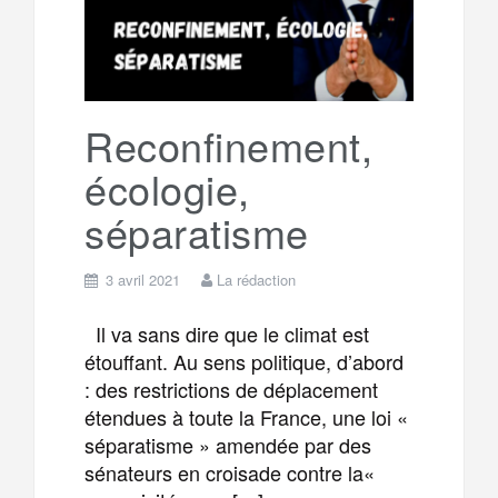
o
r
e
r
g
k
a
e
Reconfinement,
écologie,
m
r
séparatisme
3 avril 2021
La rédaction
Il va sans dire que le climat est
étouffant. Au sens politique, d’abord
: des restrictions de déplacement
étendues à toute la France, une loi «
séparatisme » amendée par des
sénateurs en croisade contre la«