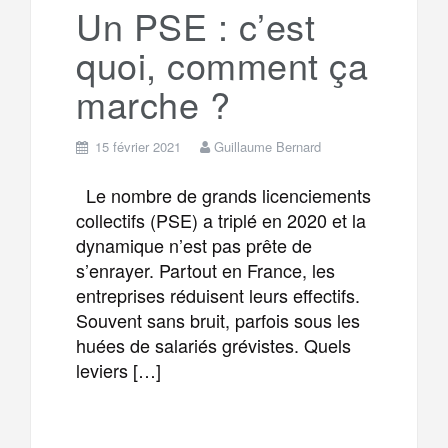
a
e
Un PSE : c’est
quoi, comment ça
m
r
marche ?
15 février 2021
Guillaume Bernard
Le nombre de grands licenciements
collectifs (PSE) a triplé en 2020 et la
dynamique n’est pas prête de
s’enrayer. Partout en France, les
entreprises réduisent leurs effectifs.
Souvent sans bruit, parfois sous les
huées de salariés grévistes. Quels
leviers […]
F
T
E
M