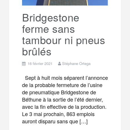
k
a
e
Bridgestone
ferme sans
m
r
tambour ni pneus
brûlés
16 février 2021
Stéphane Ortega
Sept à huit mois séparent l’annonce
de la probable fermeture de l’usine
de pneumatique Bridgestone de
Béthune à la sortie de l’été dernier,
avec la fin effective de la production.
Le 3 mai prochain, 863 emplois
auront disparu sans que […]