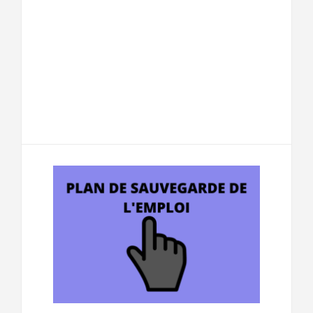
F
T
E
M
a
w
m
e
T
P
c
i
a
s
e
a
e
t
i
s
l
r
b
t
l
a
e
t
o
e
g
g
a
o
r
e
r
g
k