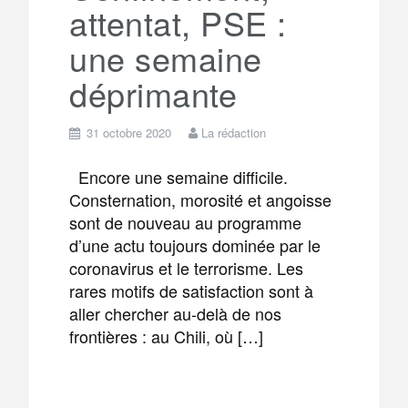
attentat, PSE :
m
r
une semaine
déprimante
31 octobre 2020
La rédaction
Encore une semaine difficile.
Consternation, morosité et angoisse
sont de nouveau au programme
d’une actu toujours dominée par le
coronavirus et le terrorisme. Les
rares motifs de satisfaction sont à
aller chercher au-delà de nos
frontières : au Chili, où […]
F
T
E
M