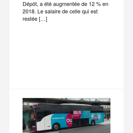
Dépôt, a été augmentée de 12 % en
2018. Le salaire de celle qui est
restée […]
F
T
E
M
a
w
m
e
T
P
c
i
a
s
e
a
e
t
i
s
l
r
b
t
l
a
e
t
o
e
g
g
a