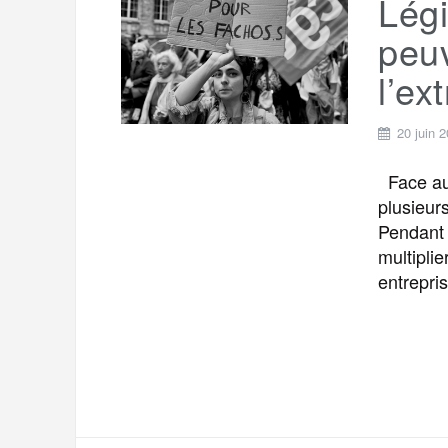
Légi
peuv
l’ex
20 juin 
Face au 
plusieur
Pendant 
multiplie
entrepris