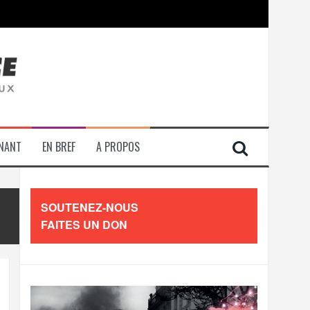
contre les travailleurs »
ENANT
EN BREF
A PROPOS
SOUTENEZ-NOUS
FAITES UN DON