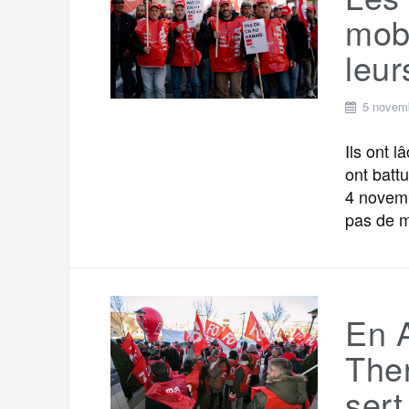
t
e
mob
r
a
a
leur
g
m
e
5 novem
r
Ils ont l
ont batt
4 novemb
pas de m
En 
Ther
sert