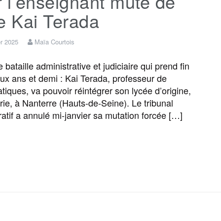
 l’enseignant muté de
b
t
l
a
g
a
e Kai Terada
o
e
g
r
g
er 2025
Maïa Courtois
 bataille administrative et judiciaire qui prend fin
o
r
e
a
e
ux ans et demi : Kai Terada, professeur de
iques, va pouvoir réintégrer son lycée d’origine,
k
m
r
urie, à Nanterre (Hauts-de-Seine). Le tribunal
ratif a annulé mi-janvier sa mutation forcée […]
F
T
E
M
T
P
a
w
m
e
e
a
c
i
a
s
l
r