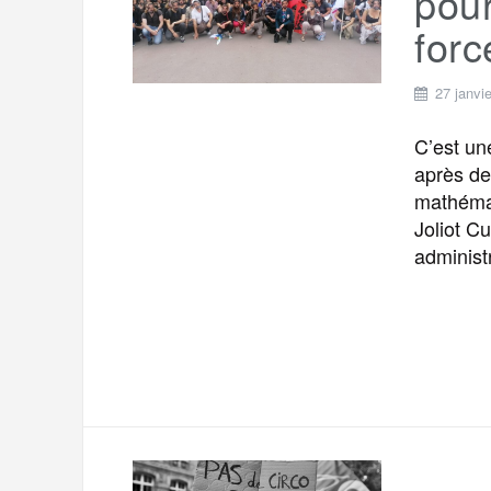
pour
forc
27 janvi
C’est une
après de
mathémat
Joliot C
administ