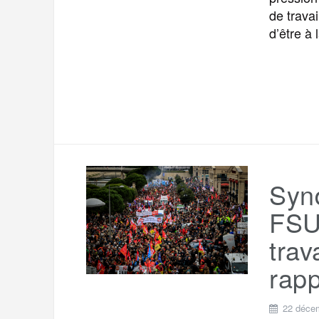
de travai
d’être à 
Synd
FSU 
trav
rap
22 déce