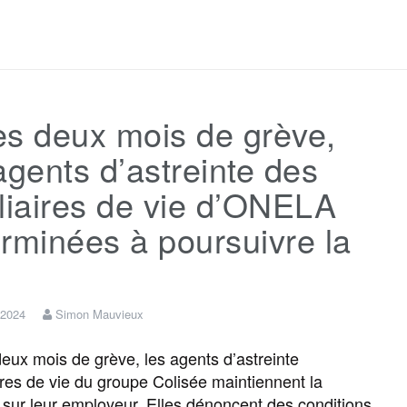
a
w
m
e
e
a
c
i
a
s
l
r
ès deux mois de grève,
e
t
i
s
e
t
agents d’astreinte des
b
t
l
a
g
a
liaires de vie d’ONELA
rminées à poursuivre la
o
e
g
r
g
o
r
e
a
e
 2024
Simon Mauvieux
k
m
r
ux mois de grève, les agents d’astreinte
aires de vie du groupe Colisée maintiennent la
 sur leur employeur. Elles dénoncent des conditions