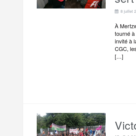
8 juillet
À Mertzw
tourné à
invité à
CGC, les
[…]
Vict