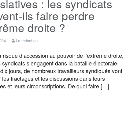
slatives : les syndicats
e
t
i
s
e
t
ent-ils faire perdre
b
t
l
a
g
a
trême droite ?
o
e
g
r
g
2024
La rédaction
risque d’accession au pouvoir de l’extrême droite,
o
r
e
a
e
s syndicats s’engagent dans la bataille électorale.
dix jours, de nombreux travailleurs syndiqués vont
k
m
r
r les tractages et les discussions dans leurs
es et leurs circonscriptions. De quoi faire […]
F
T
E
M
T
P
a
w
m
e
e
a