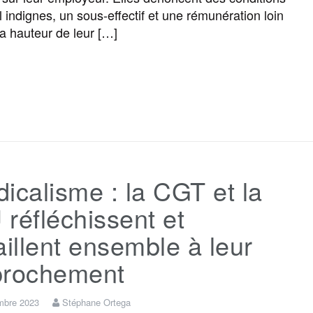
l indignes, un sous-effectif et une rémunération loin
la hauteur de leur […]
F
T
E
M
T
P
a
w
m
e
e
a
c
i
a
s
l
r
icalisme : la CGT et la
e
t
i
s
e
t
réfléchissent et
b
t
l
a
g
a
aillent ensemble à leur
prochement
o
e
g
r
g
mbre 2023
Stéphane Ortega