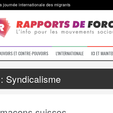
a journée internationale des migrants
 alliance inédite » avec les associations d’usagers ?
e – L’Actu des Oublié.es
ale contre « l’une des plus grandes attaques jamais menées 
: pourquoi ça peut marcher
 le médico-social
OUVOIRS ET CONTRE-POUVOIRS
L’INTERNATIONALE
ICI ET MAINT
 :
Syndicalisme
 maçons suisses