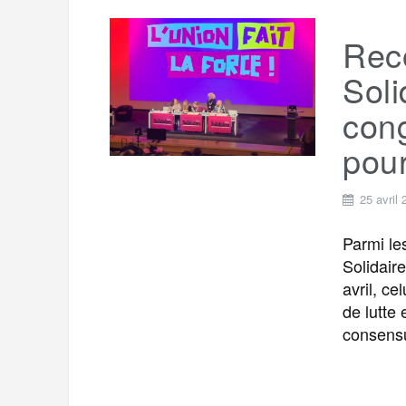
Reco
Soli
cong
pour
25 avril
Parmi le
Solidair
avril, c
de lutte 
consens