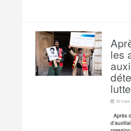
Apr
les 
auxi
déte
lutte
30 mars
Après de
d’auxili
pression