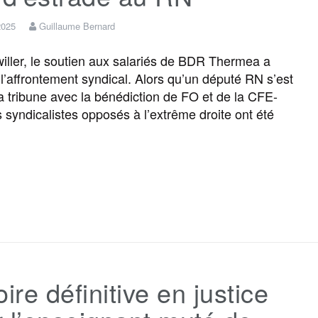
 2025
Guillaume Bernard
iller, le soutien aux salariés de BDR Thermea a
 l’affrontement syndical. Alors qu’un député RN s’est
 la tribune avec la bénédiction de FO et de la CFE-
 syndicalistes opposés à l’extrême droite ont été
F
T
E
M
T
P
a
w
m
e
e
a
c
i
a
s
l
r
oire définitive en justice
e
t
i
s
e
t