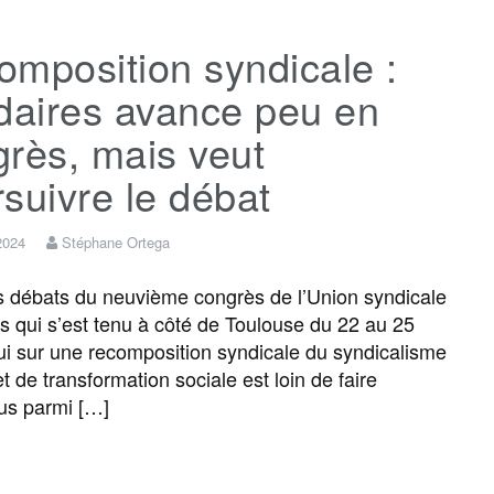
c
i
a
s
l
r
mposition syndicale :
e
t
i
s
e
t
daires avance peu en
b
t
l
a
g
a
rès, mais veut
suivre le débat
o
e
g
r
g
 2024
Stéphane Ortega
o
r
e
a
e
s débats du neuvième congrès de l’Union syndicale
es qui s’est tenu à côté de Toulouse du 22 au 25
k
m
r
elui sur une recomposition syndicale du syndicalisme
et de transformation sociale est loin de faire
us parmi […]
F
T
E
M
T
P